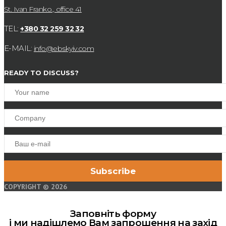
St. Ivan Franko., office 41
TEL:
+380 32 259 32 32
E-MAIL:
info@ebskyiv.com
READY TO DISCUSS?
COPYRIGHT © 2026
Заповніть форму
і ми надішлемо Вам запрошення на захід