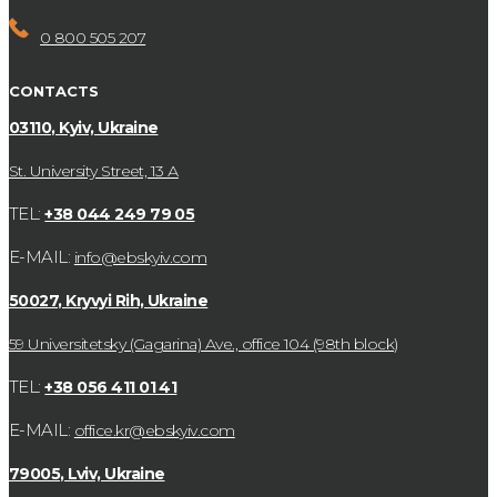
0 800 505 207
CONTACTS
03110, Kyiv, Ukraine
St. University Street, 13 А
TEL:
+38 044 249 79 05
E-MAIL:
info@ebskyiv.com
50027, Kryvyi Rih, Ukraine
59 Universitetsky (Gagarina) Ave., office 104 (98th block)
TEL:
+38 056 411 01 41
E-MAIL:
office.kr@ebskyiv.com
79005, Lviv, Ukraine