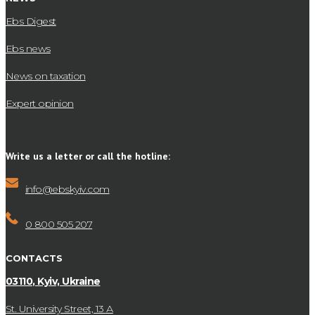
Ebs Digest
Ebs news
News on taxation
Expert opinion
Write us a letter or call the hotline:
info@ebskyiv.com
0 800 505 207
CONTACTS
03110, Kyiv, Ukraine
St. University Street, 13 А