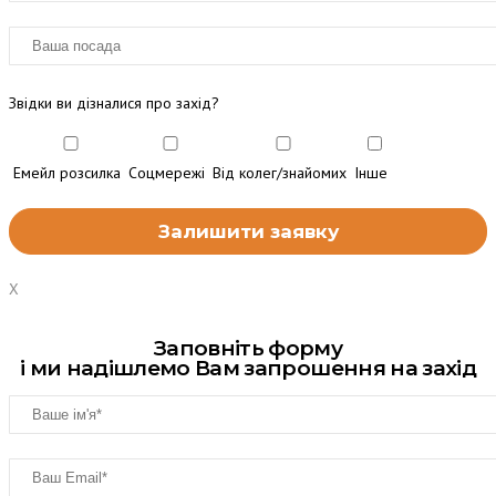
Звідки ви дізналися про захід?
Емейл розсилка
Соцмережі
Від колег/знайомих
Інше
X
Заповніть форму
і ми надішлемо Вам запрошення на захід