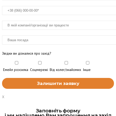
Звідки ви дізналися про захід?
Емейл розсилка
Соцмережі
Від колег/знайомих
Інше
X
Заповніть форму
і ми надішлемо Вам запрошення на захід