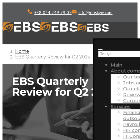
+38 044 249 79 05
info
@
ebskyiv.com
Home
EBS Quarterly Review for Q2 2025
Main
About com
Our t
EBS Quarterly
Jobs 
Review for Q2 2025
Our cl
Review
Corpora
Services
Financ
outsou
Payrol
HR con
IT Con