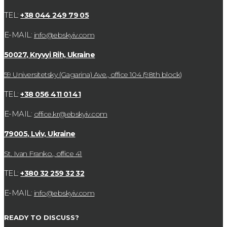
TEL:
+38 044 249 79 05
E-MAIL:
info@ebskyiv.com
50027, Kryvyi Rih, Ukraine
59 Universitetsky (Gagarina) Ave., office 104 (98th block)
TEL:
+38 056 411 01 41
E-MAIL:
office.kr@ebskyiv.com
79005, Lviv, Ukraine
St. Ivan Franko., office 41
TEL:
+380 32 259 32 32
E-MAIL:
info@ebskyiv.com
READY TO DISCUSS?