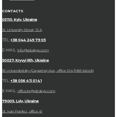
CONTACTS
03110, Kyiv, Ukraine
St. University Street, 13 А
TEL:
+38 044 249 79 05
E-MAIL:
info@ebskyiv.com
50027, Kryvyi Rih, Ukraine
59 Universitetsky (Gagarina) Ave., office 104 (98th block)
TEL:
+38 056 411 01 41
E-MAIL:
office.kr@ebskyiv.com
79005, Lviv, Ukraine
St. Ivan Franko., office 41