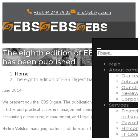
+38 044 249 79 05
info
@
ebskyiv.com
The eighth edition of EBS Digest
has been published
Main
About com
Home
Our t
The eighth edition of EBS Digest has been published
Jobs 
Our cl
June 2014
Review
Corpora
We present you the EBS Digest. The publication includes a selection of
Services
articles and practical cases in management consulting, finance and
Financ
outsou
accounting outsourcing, management, and legal practice.
Payrol
HR con
Helen Volska
, managing partner and director of EBS:
IT Con