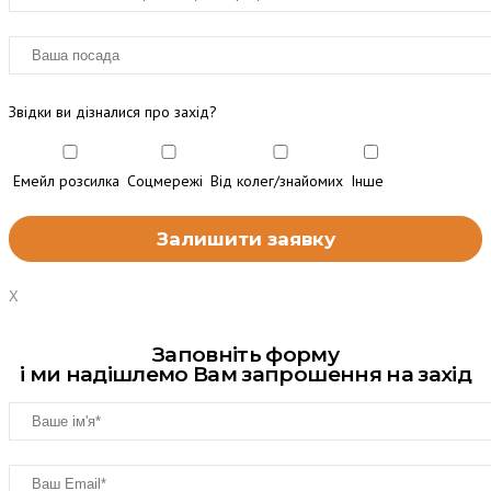
Звідки ви дізналися про захід?
Емейл розсилка
Соцмережі
Від колег/знайомих
Інше
X
Заповніть форму
і ми надішлемо Вам запрошення на захід