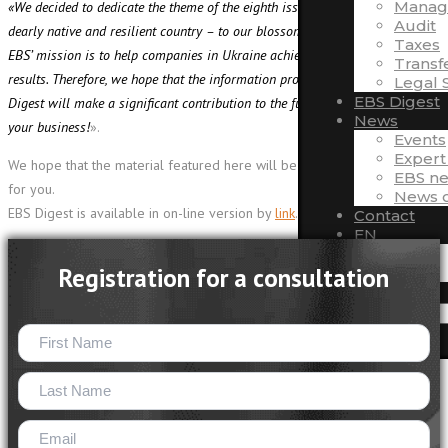
Manag
«We decided to dedicate the theme of the eighth issue of EBS Digest to our
Audit
dearly native and resilient country – to our blossoming Ukraine.
Taxes
EBS’ mission is to help companies in Ukraine achieve excellent business
Transf
results. Therefore, we hope that the information provided for you in this
Legal 
EBS Digest
Digest will make a significant contribution to the further development of
News
your business!
».
Events
Expert
We hope that the material featured here will be interesting and useful
EBS n
for you.
News o
EBS Digest is available in on-line version by
link
.
Contact
EN
UA
Registration for a consultation
RU