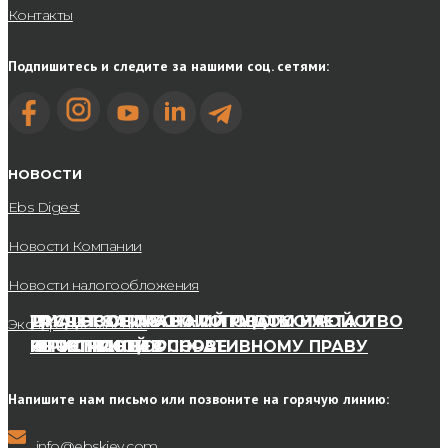
Контакты
Все функции, связанные с организацией кадрового учета в
соответствии с требованиями законодательства Украины,
Подпишитесь и следите за нашими соц. сетями:
возьмут на себя эксперты EBS, обеспечив полное ведение
кадрового делопроизводства компании-клиента.
Почему стоит выбрать кадровый
учет на аутсорсинге?
НОВОСТИ
Ebs Digest
Гибкость в процессах взаимодействия с клиентами;
Новости Компании
Эксперты EBS согласовывают с вами все ключевые аспекты,
помогая вам найти оптимальный вариант сотрудничества. Для
Новости налогообложения
нас главный критерий успешности проекта —
РАСЧЕТ ЗАРАБОТНОЙ ПЛАТЫ НА
ДИАГНОСТИКА НАЛОГОВОГО УЧЕТА И
ТРУДОВОЕ ПРАВО И ТРУДОУСТРОЙСТВО
Экспертное мнение
удовлетворенность клиента, именно поэтому мы всегда идем
РЕГУЛЯРНОЙ ОСНОВЕ
ОТЧЕТНОСТИ
ЮРИСТ ПО КОРПОРАТИВНОМУ ПРАВУ
ИНОСТРАНЦЕВ
навстречу, а также регулярно проводим оценки
удовлетворенности услугами.
Напишите нам письмо или позвоните на горячую линию:
Возможность предоставления комплекса услуг
(Multiservice partner);
info@ebskiev.com