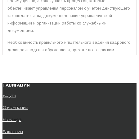
преимущество, а совокупность процессов, которые
обеспечивают управления персоналом с учетом действующего
законодательства, документирование управленческой
информации и организации работы со служебными
документами.
Необходимость правильного и тщательного ведения кадрового
делопроизводства обусловлена, прежде всего, риском
получения штрафов, ведь процессы кадрового обслуживания
организаций строго регламентированы законодательством
Украины. Именно поэтому, выбрав кадровый учет на
аутсорсинге, можно организовать деятельность компании
НАВИГАЦИЯ
наиболее эффективно.
Услуги
Услуги по кадровому
О компании
делопроизводству в Украине
Команда
включают в себя оформление необходимых документов в
соответствии с текущим трудовым законодательством, что
Вакансии
требует времени и квалифицированных ресурсов.