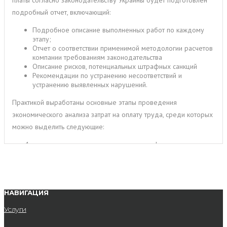
подробный отчет, включающий:
Подробное описание выполненных работ по каждому
этапу;
Отчет о соответствии применимой методологии расчетов
компании требованиям законодательства
Описание рисков, потенциальных штрафных санкций
Рекомендации по устранению несоответствий и
устранению выявленных нарушений.
Практикой выработаны основные этапы проведения
экономического анализа затрат на оплату труда, среди которых
можно выделить следующие:
оценка динамики, состава и структуры фонда оплаты
труда;
анализ отклонений фактических характеристик от
плановых;
анализ средней заработной платы работников;
оценка соотношения роста производительности труда и
НАВИГАЦИЯ
роста заработной платы.
Услуги
Группы компаний или организации с филиальной структурой, в