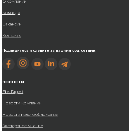
О компании
которых возникают случаи несовместимости методологий
расчета заработной платы, являются редкостью. Конечно, расчет
Команда
заработной платы достаточно четко регламентируется
законодательством Украины, однако во многих компаниях нет
Вакансии
единого документа, описывающего методологию расчета
Контакты
заработной платы для всех филиалов или организаций группы
компаний.
Подпишитесь и следите за нашими соц. сетями:
Применение методологии расчета заработной платы
предоставляет компании дополнительные преимущества:
позволяет сотрудникам компании избегать ввода
дублирующих начислений или удержаний, поскольку с
НОВОСТИ
помощью этого документа можно проверить наличие
того или иного вида расчета в программе;
Ebs Digest
уже в процессе создания методологии можно провести
анализ текущего расчета заработной платы, выявить и
Новости Компании
скорректировать ошибки;
при открытии новых филиалов или включении новой
организации в группу компаний данная методология
Новости налогообложения
поможет настроить расчет заработной платы в
соответствии с общепринятыми правилами компании;
Экспертное мнение
при делегировании или замещении этот документ