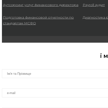
Аутсорсинг услуг финансового директора
Payroll аудит
Подготовка финансовой отчетности по
Диагностика 
стандартам МСФО
і 