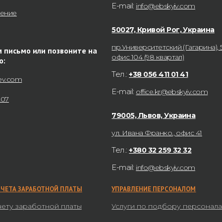
E-mail:
info@ebskyiv.com
нение
50027, Кривой Рог, Украина
пр.Университетский (Гагарина), 5
 письмо или позвоните на
офис 104 (98 квартал)
ю:
Тел.:
+38 056 411 01 41
ev.com
E-mail:
office.kr@ebskyiv.com
207
79005, Львов, Украина
ул. Ивана Франко., офис 41
Тел.:
+380 32 259 32 32
E-mail:
info@ebskyiv.com
СЧЕТА ЗАРАБОТНОЙ ПЛАТЫ
УПРАВЛЕНИЕ ПЕРСОНАЛОМ
чету заработной платы
Услуги по подбору персонал