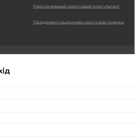
Персональный налоговый консультант
Прединвестиционная налоговая оценка
хід