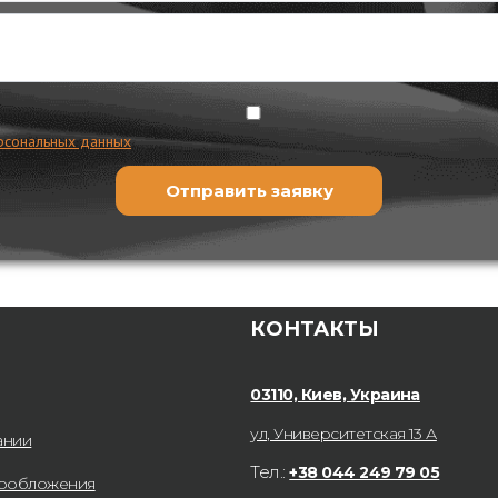
рсональных данных
КОНТАКТЫ
03110, Киев, Украина
ул, Университетская 13 А
ании
Тел.:
+38 044 249 79 05
гообложения