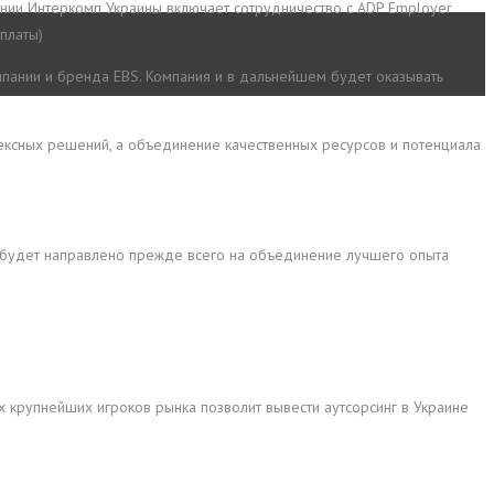
нии Интеркомп Украины включает сотрудничество с ADP Employer
платы)
мпании и бренда EBS. Компания и в дальнейшем будет оказывать
ксных решений, а объединение качественных ресурсов и потенциала
е будет направлено прежде всего на объединение лучшего опыта
 крупнейших игроков рынка позволит вывести аутсорсинг в Украине