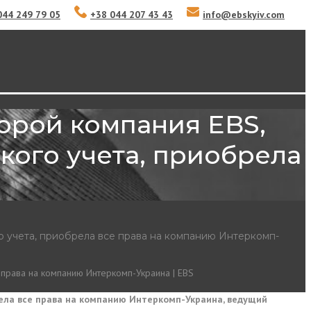
044 249 79 05
+38 044 207 43 43
info
@
ebskyiv.com
торой компания EBS,
ского учета, приобрела
го учета, приобрела все права на компанию Интеркомп-
рела все права на компанию Интеркомп-Украина, ведущий