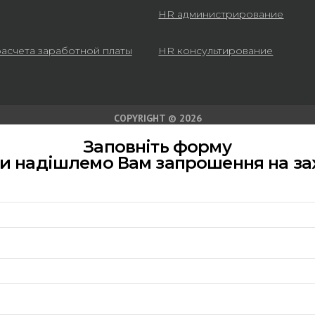
HR администрирование
расчета заработной платы
HR консультирование
COPYRIGHT © 2026
Заповніть форму
ми надішлемо Вам запрошення на за