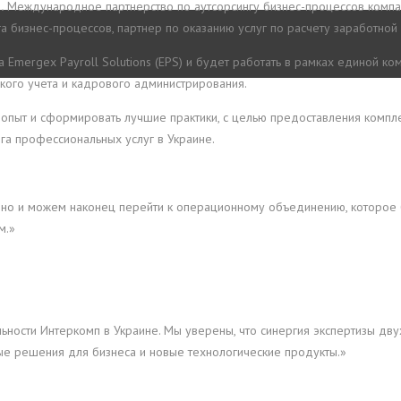
.
Международное партнерство по аутсорсингу бизнес-процессов компа
га бизнес-процессов, партнер по оказанию услуг по расчету заработной 
Emergex Payroll Solutions (EPS) и будет работать в рамках единой ко
рского учета и кадрового администрирования.
пыт и сформировать лучшие практики, с целью предоставления компле
га профессиональных услуг в Украине.
нчено и можем наконец перейти к операционному объединению, которо
м.»
ости Интеркомп в Украине. Мы уверены, что синергия экспертизы двух
ые решения для бизнеса и новые технологические продукты.»