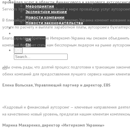
Новости
провайдер услуг в области финансового и кадрового аутсорсинга
Мероприятия
Services International (Крупнейший в мире провайдер услуг аутсорсин
Экспертное мнение
Новости компании
В ближайшее время компания Интеркомп-Украина изменит название на 
Новости законодательства
услуги по расчету и выплате заработной платы, аутсорсинга бухгалте
Контакты
RU
Благодаря приобретению Интеркомп-Украина мы сможем объединить о
UA
компаний поможет стать нам бесспорным лидером на рынке аутсорсин
EN
«Мы очень рады, что долгий процесс подготовки к транзакции зако
обеих компаний для предоставления лучшего сервиса нашим клиента
Елена Вольская, Управляющий партнер и директор, EBS
«Кадровый и финансовый аутсорсинг — ключевые направления деятельн
на качественно новый уровень, предлагая нашим клиентам комплексн
Марина Макаренко, директор «Интеркомп Украины»