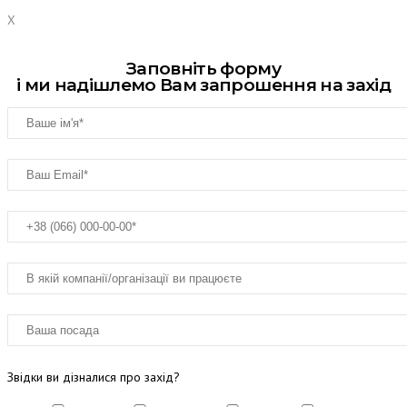
X
Заповніть форму
і ми надішлемо Вам запрошення на захід
Звідки ви дізналися про захід?