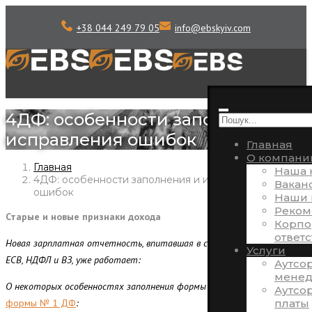
+38 044 249 79 05
info
@
ebskyiv.com
4ДФ: особенности заполнения и
исправления ошибок
Главная
О компани
Главная
Наша 
4ДФ: особенности заполнения и исправления
Вакан
ошибок
Наши 
Реком
Старые и новые признаки дохода
Корпо
ответ
Новая зарплатная отчетность, впитавшая в себя формы отчета по
Услуги
ЕСВ, НДФЛ и ВЗ, уже работает:
Аутсо
менед
О некоторых особенностях заполнения формы № 4 ДФ – «преемника»
Аутсо
платы
формы № 1 ДФ
: