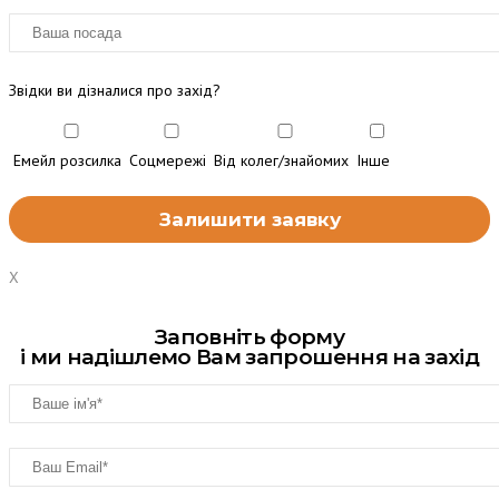
Звідки ви дізналися про захід?
Емейл розсилка
Соцмережі
Від колег/знайомих
Інше
X
Заповніть форму
і ми надішлемо Вам запрошення на захід