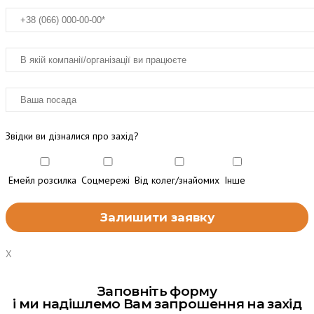
Звідки ви дізналися про захід?
Емейл розсилка
Соцмережі
Від колег/знайомих
Інше
X
Заповніть форму
і ми надішлемо Вам запрошення на захід