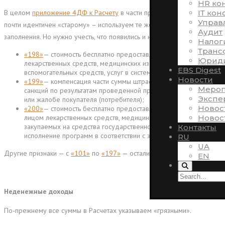
HR ко
ІТ кон
В целом
приложение 4ДФ к Расчету
в части признаков доходов
Управ
почти идентичен «старому» – используем те же признаки для
Аудит
заполнения. Но нужно учесть, что появились и новые признаки:
Налог
Транс
«198»
— стоимость бесплатно предоставленных (переданных)
Юриди
лекарственных средств, медицинских изделий и
EBS Digest
вспомогательных средств, услуг в системе здравоохранения;
Новости
«199»
— компенсация части суммы штрафных (финансовых)
Мероп
санкций по результатам проведенной проверки по обращению
Экспе
или жалобе покупателя (потребителя);
Новос
«200»
— стоимость бесплатно предоставленных (переданных)
Новос
лицом лекарственных средств, медицинских изделий,
закупаемых на средства государственного бюджета и
Контакты
исполнение программ в соответствии с законом.
RU
UA
Другие признаки — с
«101»
по
«197»
— остались теми же.
EN
Неденежные доходы
По-прежнему все суммы в Расчетах указываем «грязными».