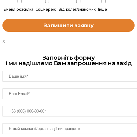
Емейл розсилка
Соцмережі
Від колег/знайомих
Інше
X
Заповніть форму
і ми надішлемо Вам запрошення на захід