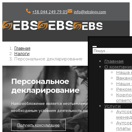
+38 044 249 79 05
info
@
ebskyiv.com
Главная
Налоги
Персональное декларирование
Главная
О компани
Наша 
Вакан
Персональное
Наши 
декларирование
Реком
Корпо
ответ
Налогообложение является неотъемлемой составляющей и
Услуги
необходимым условием деятельности любого бизнеса.
Аутсо
менед
Аутсо
Получить консультацию
платы