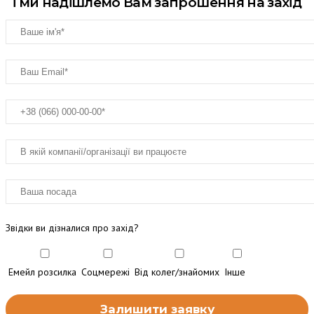
і ми надішлемо Вам запрошення на захід
Звідки ви дізналися про захід?
Емейл розсилка
Соцмережі
Від колег/знайомих
Інше