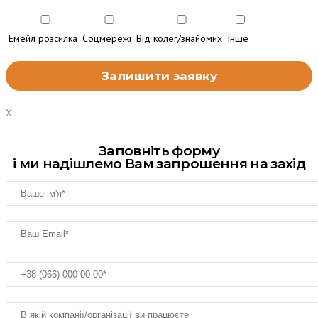
Емейл розсилка
Соцмережі
Від колег/знайомих
Інше
X
Заповніть форму
і ми надішлемо Вам запрошення на захід