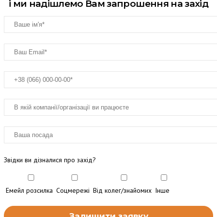
і ми надішлемо Вам запрошення на захід
Звідки ви дізналися про захід?
Емейл розсилка
Соцмережі
Від колег/знайомих
Інше