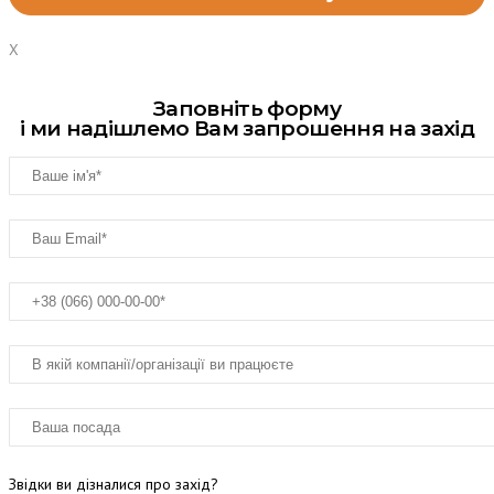
X
Заповніть форму
і ми надішлемо Вам запрошення на захід
Звідки ви дізналися про захід?