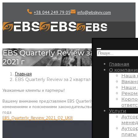
+38 044 249 79 05
info
@
ebskyiv.com
EBS Quarterly Review за 2 квартал
2021 г
Главная
О компани
Главная
Наша 
EBS Quarterly Review за 2 квартал 2021 г
Вакан
Наши 
Уважаемые клиенты и партнеры!
Реком
Корпо
Вашему вниманию представляем EBS Quarterly Review с
ответ
изменениями и пояснениями законодательства за 2 квартал 2021
Услуги
года
Аутсо
EBS_Quarterly_Review_2021_Q2_UKR
менед
Аутсо
платы