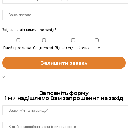
Звідки ви дізналися про захід?
Емейл розсилка
Соцмережі
Від колег/знайомих
Інше
X
Заповніть форму
і ми надішлемо Вам запрошення на захід