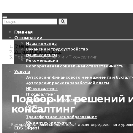
Главная
О компании
Наша команда
Главная
Вакансии и трудоустройство
Услуги ІТ консалтинга
Наши клиенты
Подбор ИТ решений и ИТ консалтинг
Рекомендации
Корпоративная социальная ответственность
Услуги
Аутсорсинг финансового менеджмента и бухгалт
Аутсорсинг расчета заработной платы
HR консалтинг
ІТ консалтинг
Подбор ИТ решений 
Управленческий консалтинг
консалтинг
Аудит
Налоги
Трансфертное ценообразование
Юридические услуги
Каждый предприниматель, который достиг определенного уровня 
EBS Digest