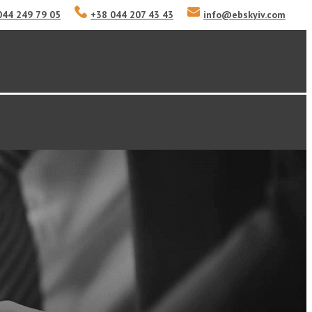
044 249 79 05
+38 044 207 43 43
info
@
ebskyiv.com