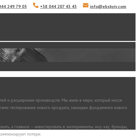
044 249 79 05
+38 044 207 43 43
info
@
ebskyiv.com
ей и расширение производств. Мы жили в мире, который несся
гами: тестирование нового продукта, закладки фундамента нового
ть, а главное – инвестировать в эксперименты, ноу-хау, бренды,
компенсируют потери.