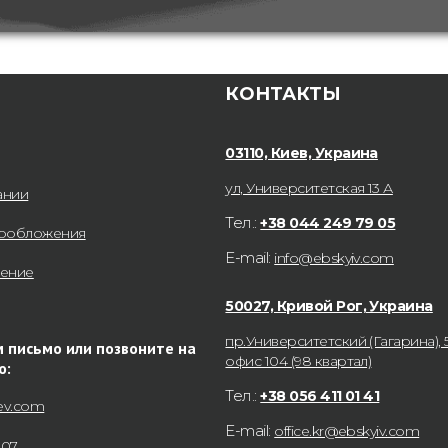
КОНТАКТЫ
03110, Киев, Украина
ул, Университетская 13 А
ании
Тел.:
+38 044 249 79 05
гообложения
E-mail:
info@ebskyiv.com
нение
50027, Кривой Рог, Украина
пр.Университетский (Гагарина), 5
 письмо или позвоните на
офис 104 (98 квартал)
ю:
Тел.:
+38 056 411 01 41
ev.com
E-mail:
office.kr@ebskyiv.com
207