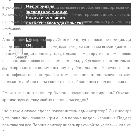
Новости
Мероприятия
В условиях стремительно роста компаниям необходим лидер, який смел
Экспертное мнение
Конечно, некоторые из ЭТИХ вложений ждет провал; однако с Талант
Новости компании
нанимали хорошего «администратора» с исключительным резюме на р
Новости законодательства
Контакты
ожиданий.
RU
А потом пришел коронавирус. Хотя и не вдруг, но никто не ожидал. Д
UA
EN
пандемия с ее последствиями, план «Б» для компании имели далеко не
он все еще видит вершину горы, однако на маршруте подъема появил
план противостояния внезапном каменепаду.В условиях стремительно 
инвестировать в эксперименты, ноу-хау, бренды, идеи. Конечно, не
потерифинансових потерь. При этом важно не потерять ключевых клиен
стремительный рост и развитие казались более чем естественными е
Сможет ли лидер-визионер быстро и правильно реагировать? Отказатьс
критическую оценку любых шагов и расходов?
Что в таком случае сделал руководитель-администратор? Он с неомр
установил свои правила игры еще в первые недели карантина. Подде
практически все. Теория подтвердилась практикой: те компании, где 