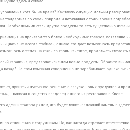
и нужно здесь и сейчас.
т управления хотя бы на время? Как такую ситуацию должны реагирова
– нестандартная по своей природе и нетипичная с точки зрения потребл
ки. Необходимыми стали другие продукты, то есть существенно изменил
ориентация на производство более необходимых товаров, появление инт
инициатив не всегда стабилен, однако это дает возможность предостав
озможность остаться на связи со своим клиентом, продолжать «лелеять
ловий карантина, предлагают клиентам новые продукты. Обратите внима
ца назад? На этом компания совершенно не зарабатывает, однако визио
иться, принять интуитивное решение о запуске новых продуктов и пред
азы», – написал в соцсетях владелец одного из ресторанов в Киеве.
его администратора рядом, что будет ловить падающий камень, выделяя
и.
тным по отношению к сотрудникам. Но, как никогда отражает ответствен
и выжить – задача не из простых для руководителя. И только хороший а