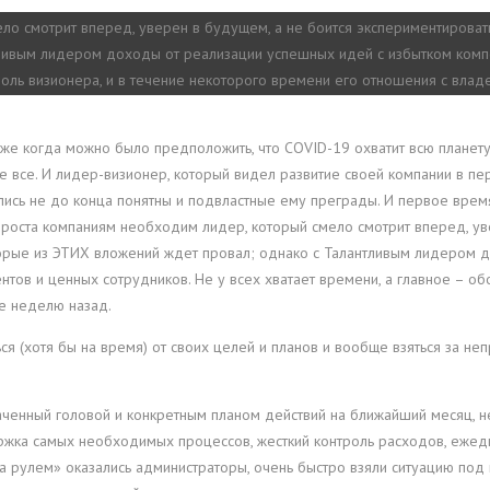
о смотрит вперед, уверен в будущем, а не боится экспериментировать, 
ливым лидером доходы от реализации успешных идей с избытком компе
оль визионера, и в течение некоторого времени его отношения с вла
аже когда можно было предположить, что COVID-19 охватит всю планету 
 все. И лидер-визионер, который видел развитие своей компании в пер
ись не до конца понятны и подвластные ему преграды. И первое врем
роста компаниям необходим лидер, который смело смотрит вперед, уве
которые из ЭТИХ вложений ждет провал; однако с Талантливым лидером
тов и ценных сотрудников. Не у всех хватает времени, а главное – об
ще неделю назад.
я (хотя бы на время) от своих целей и планов и вообще взяться за не
аченный головой и конкретным планом действий на ближайший месяц, н
ржка самых необходимых процессов, жесткий контроль расходов, ежедн
«за рулем» оказались администраторы, очень быстро взяли ситуацию под