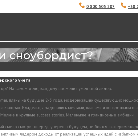
0 800 505 207
+38 
ли сноубордист?
ерского учета
атор? На самом деле, каждому времени нужен свой лидер.
ития, планы на будущие 2-3 года, модернизацию существующих мощност
ослезавтра». Владельцы радовались мечтами, планами и конкретными ша
Мелкие и крупные success stories. Маленькие и грандиозные амбиции.
й смело смотрит вперед, уверен в будущем, не боится экспериментирова
талантливым лидером доходы от реализации успешных идей с избытком 