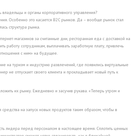
ть владельцы и органы корпоративного управления?
ения. Особенно это касается B2C рынков. Да – вообще рынок стал
ась структура рынка.
ернет-магазинов за считанные дни, ресторанная еда с доставкой на
ить работу сотрудникам, выплачивать заработную плату, привлечь
 отношения с ним» на будущее.
ние на туризм и индустрию развлечений, где появились виртуальные
нер не отпускает своего клиента и прокладывает новый путь к
ложить их рынку. Ежедневно и засучив рукава. «Теперь утром и
 средства на запуск новых продуктов таким образом, чтобы в
ность лидера перед персоналом в настоящее время. Сплотить ценных
дминистратор сможет четко спланировать, как в ближайшей