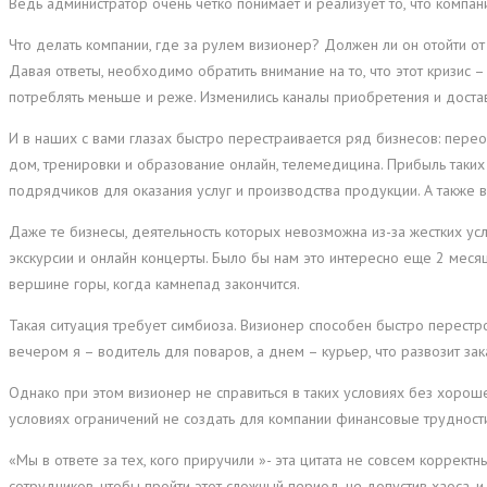
Ведь администратор очень четко понимает и реализует то, что компани
Что делать компании, где за рулем визионер? Должен ли он отойти о
Давая ответы, необходимо обратить внимание на то, что этот кризис 
потреблять меньше и реже. Изменились каналы приобретения и достав
И в наших с вами глазах быстро перестраивается ряд бизнесов: пере
дом, тренировки и образование онлайн, телемедицина. Прибыль таких 
подрядчиков для оказания услуг и производства продукции. А также в
Даже те бизнесы, деятельность которых невозможна из-за жестких ус
экскурсии и онлайн концерты. Было бы нам это интересно еще 2 меся
вершине горы, когда камнепад закончится.
Такая ситуация требует симбиоза. Визионер способен быстро перестро
вечером я – водитель для поваров, а днем – курьер, что развозит зак
Однако при этом визионер не справиться в таких условиях без хорош
условиях ограничений не создать для компании финансовые трудност
«Мы в ответе за тех, кого приручили »- эта цитата не совсем коррек
сотрудников, чтобы пройти этот сложный период, не допустив хаоса, 