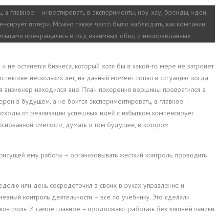
а главное – инвестировать в эксперименты, ноу-хау, бренды, идеи.
нсирует потери. Можно также часто было наблюдать, как компании
дельцами превращались в ряд взаимных обид и неоправданных
и не останется бизнеса, который хотя бы в какой-то мере не затронет
спективе нескольких лет, на данный момент попал в ситуацию, когда
я визионер находился вне. План покорения вершины превратился в
рен в будущем, а не боится экспериментировать, а главное –
 доходы от реализации успешных идей с избытком компенсирует
основанной смелости, думать о том будущее, в котором
присущей ему работы – организовывать жесткий контроль, проводить
еделю или день сосредоточил в своих в руках управление и
евный контроль деятельности – все по учебнику. Это сделали
 контроль. И самое главное – продолжают работать без лишней паники.