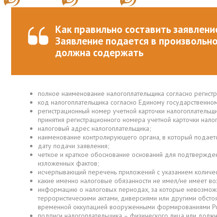
Как правильно составить заявлени
Заявление подается в произвольно
должна содержать
полное наименование налогоплательщика согласно регистр
код налогоплательщика согласно Единому государственном
регистрационный номер учетной карточки налогоплательщи
принятия регистрационного номера учетной карточки нало
налоговый адрес налогоплательщика;
наименование контролирующего органа, в который подаетс
дату подачи заявления;
четкое и краткое обоснование оснований для подтвержде
изложенных фактов;
исчерпывающий перечень приложений с указанием количест
какие именно налоговые обязанности не имел/не имеет во
информацию о налоговых периодах, за которые невозможн
террористическими актами, диверсиями или другими обст
временной оккупацией вооруженными формированиями Р
подписи налогоплательщика – физического лица или должн