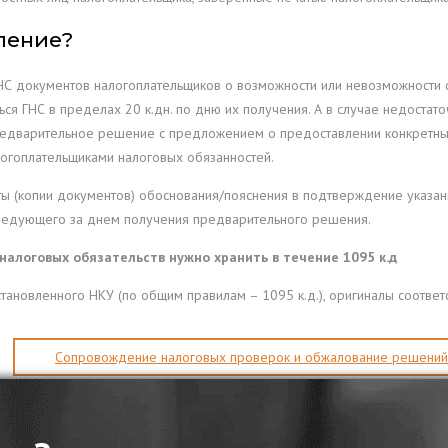
ление?
 документов налогоплательщиков о возможности или невозможности с
ся ГНС в пределах 20 к.дн. по дню их получения. А в случае недост
предварительное решение с предложением о предоставлении конкретн
логоплательщиками налоговых обязанностей.
ы (копии документов) обоснования/пояснения в подтверждение указанн
следующего за днем ​​получения предварительного решения.
логовых обязательств нужно хранить в течение 1095 к.д
установленного НКУ (по общим правилам – 1095 к.д.), оригиналы соот
Сопровождение налоговых проверок и обжалование решений