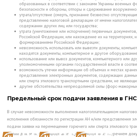
образованных в соответствии с законами Украины военных 
безопасности и обороны, отпоры и сдерживание вооруженно
утрата/отсутствие (смерть, признание безвестно отсутствующи
представлению налоговой декларации от имени налогоплате
содержании других лиц или государства;
утрата (уничтожение или испорчение) первичных документов,
Российской Федерации, или нахождение их на территориях, 
формированиями Российской Федерации;
невозможность использовать или вывезти документы, компью
находятся документы, компьютерное и другое оборудовани
использование или вывоз документов, компьютерного или дру
уполномоченными органами государственной власти в соответ
возможность утечки информации об объемах и местах хранени
представления электронных документов, содержащих данные 
или спирта этилового транспортными средствами, не являющ
другие обстоятельства непреодолимой силы (форс-мажорные
Предельный срок подачи заявления в ГН
В случае невозможности выполнения налогоплательщиком налоговой
исполнения обязанности по регистрации АН и/или представления э
подачи заявки на перемещение горючего или спирта этилового тр
(копий документов), информации, предусмотренных Перечнем док