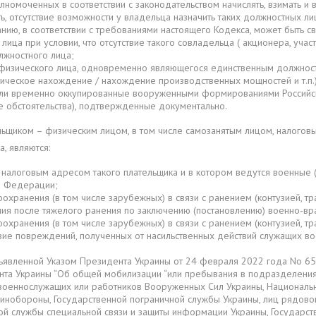
номоченных в соответствии с законодательством начислять, взимать и вн
ь, отсутствие возможности у владельца назначить таких должностных ли
ию, в соответствии с требованиями настоящего Кодекса, может быть с
ца при условии, что отсутствие такого совладельца ( акционера, уча
лжностного лица;
 физического лица, одновременно являющегося единственным должнос
ическое нахождение / нахождение производственных мощностей и т.п.)
) или временно оккупированные вооруженными формированиями Росси
 обстоятельства), подтвержденные документально.
щиком – физическим лицом, в том числе самозанятым лицом, налоговы
а, являются:
 налоговым адресом такого плательщика и в котором ведутся военные 
й Федерации;
ранения (в том числе зарубежных) в связи с ранением (контузией, тр
чения после тяжелого ранения по заключению (постановлению) военно-вр
ранения (в том числе зарубежных) в связи с ранением (контузией, тр
ствие повреждений, полученных от насильственных действий служащих
ъявленной Указом Президента Украины от 24 февраля 2022 года No 65
нта Украины “Об общей мобилизации “или пребывания в подразделени
военнослужащих или работников Вооруженных Сил Украины, Национальн
инобороны, Государственной пограничной службы Украины, лиц рядовог
ой службы специальной связи и защиты информации Украины, Государст