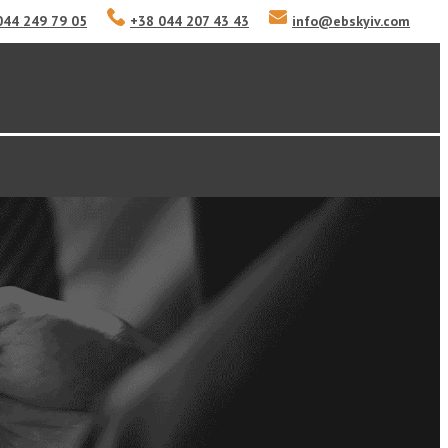
044 249 79 05
+38 044 207 43 43
info
@
ebskyiv.com