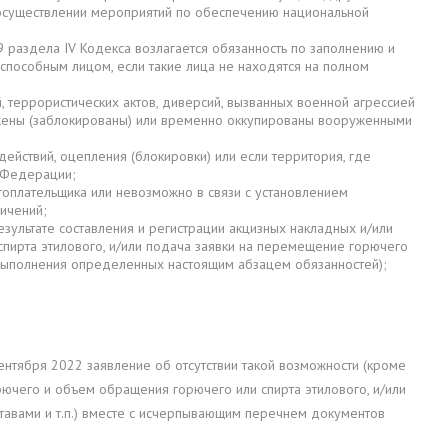
 осуществлении мероприятий по обеспечению национальной
179 раздела IV Кодекса возлагается обязанность по заполнению и
пособным лицом, если такие лица не находятся на полном
 террористических актов, диверсий, вызванных военной агрессией
ружены (заблокированы) или временно оккупированы вооруженными
йствий, оцепления (блокировки) или если территория, где
 Федерации;
гоплательщика или невозможно в связи с установлением
ичений;
зультате составления и регистрации акцизных накладных и/или
пирта этилового, и/или подача заявки на перемещение горючего
и выполнения определенных настоящим абзацем обязанностей);
нтября 2022 заявление об отсутствии такой возможности (кроме
ючего и объем обращения горючего или спирта этилового, и/или
тавами и т.п.) вместе с исчерпывающим перечнем документов