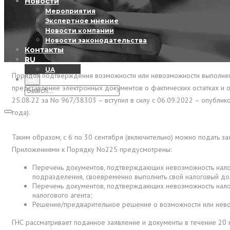
Новости
Мероприятия
Экспертное мнение
Новости компании
Новости законодательства
Контакты
RU
UA
Порядок подтверждения возможности или невозможности выполнения
представление электронных документов о фактических остатках и 
25.08.22 за No 967/38303 – вступил в силу с 06.09.2022 – опубли
года).
Таким образом, с 6 по 30 сентября (включительно) можно подать
Приложениями к Порядку No225 предусмотрены:
Перечень документов, подтверждающих невозможность налогоп
подразделения, своевременно выполнить свой налоговый долг
Перечень документов, подтверждающих невозможность налогоп
налогового агента;
Решение/предварительное решение о возможности или невоз
ГНС рассматривает поданное заявление и документы в течение 20 