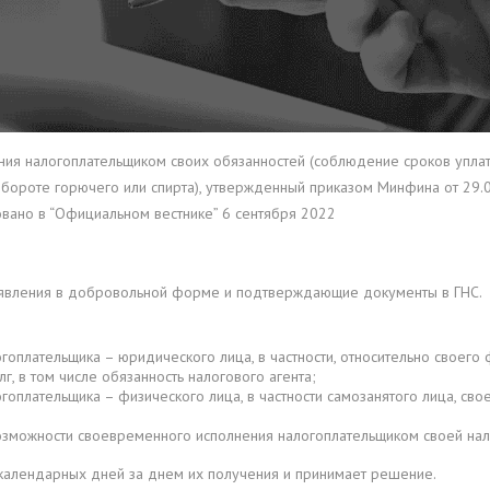
 налогоплательщиком своих обязанностей (соблюдение сроков уплаты 
обороте горючего или спирта), утвержденный приказом Минфина от 29.
ковано в “Официальном вестнике” 6 сентября 2022
 заявления в добровольной форме и подтверждающие документы в ГНС.
лательщика – юридического лица, в частности, относительно своего ф
, в том числе обязанность налогового агента;
лательщика – физического лица, в частности самозанятого лица, свое
можности своевременного исполнения налогоплательщиком своей нало
календарных дней за днем ​​их получения и принимает решение.