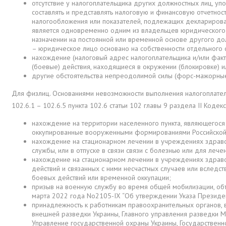
отсутствие у налогоплательщика других должностных лиц, упол
составлять и представлять налоговую и финансовую отчетност
налогообложения или показателей, подлежащих декларирован
является одновременно одним из владельцев юридического ли
назначении на постоянной или временной основе другого до
– юридическое лицо основано на собственности отдельного
нахождение (налоговый адрес налогоплательщика и/или факт
(боевые) действия, находящиеся в окружении (блокировке
другие обстоятельства непреодолимой силы (форс-мажорные
Для физлиц. Основаниями невозможности выполнения налогоплатель
102.6.1 – 102.6.5 пункта 102.6 статьи 102 главы 9 раздела II Кодекс
нахождение на территории населенного пункта, являющегося
оккупированные вооруженными формированиями Российско
нахождение на стационарном лечении в учреждениях здравоох
службы, или в отпуске в связи связи с болезнью или для ле
нахождение на стационарном лечении в учреждениях здравоох
действий и связанных с ними несчастных случаев или вслед
боевых действий или временной оккупации;
призыв на военную службу во время общей мобилизации, об
марта 2022 года No2105-IX “Об утверждении Указа Президе
принадлежность к работникам правоохранительных органов, 
внешней разведки Украины, Главного управления разведки М
Управление государственной охраны Украины, Государственн