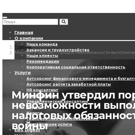
Главная
О компании
Наша команда
Главная
Вакансии и трудоустройство
Минфин утвердил порядок невозможности выполнения
Наши клиенты
Рекомендации
Корпоративная социальная ответственность
Услуги
Аутсорсинг финансового менеджмента и бухгалт
Аутсорсинг расчета заработной платы
HR консалтинг
Минфин утвердил по
ІТ консалтинг
невозможности выпо
Управленческий консалтинг
Аудит
налоговых обязаннос
Налоги
Трансфертное ценообразование
войны
Юридические услуги
EBS Digest