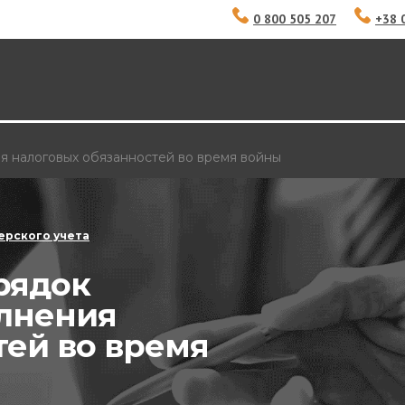
0 800 505 207
+38 
 налоговых обязанностей во время войны
ерского учета
рядок
лнения
тей во время