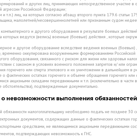
формирований и других лиц, принимающих непосредственное участие в
й агрессии Российской Федерации;
м и т.п.) лиц, на которых согласно абзацу второго пункта 179.6 статьи 
льщика, малолетней/несовершеннолетней или признанным судом недеес
 компьютерного и другого оборудования в результате боевых действий,
на которых ведутся (велись) военные (боевые) действия , которые ок
терное и другое оборудование вследствие ведения военных (боевых) де
е, временно оккупирована вооруженными формированиями Российской
гого оборудования, связанного с риском для жизни или здоровья нало
ствии с законом в условиях военного положения запретов и/ или огран
я горючего или спирта этилового и их уничтожении в дальнейшем в ре
о фактических остатках горючего и объеме обращения горючего или с
имися акцизными складами передвижными и т.п. (исключительно в част
 обстоятельства), подтвержденные документально.
С о невозможности выполнения обязанностей
 обязанности налогоплательщику необходимо подать не позднее 30 се
лектронных документов, содержащих данные о фактических остатках гор
анспортными средствами, не являющимися акцизными передвижными сос
ументов, подтверждающих невозможность к ГНС.