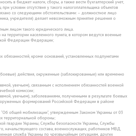
осить в бюджет налоги, сборы, а также вести бухгалтерский учет,
ц при условии отсутствия у такого налогоплательщика объектов
вязано со следующими обстоятельствами: – должностное лицо
стника, учредителя) делает невозможным принятие решения о
тным лицом такого юридического лица.
 на территории населенного пункта, в котором ведутся военные
йской Федерации Федерации;
х обязанностей, кроме оснований, установленных подпунктами
(боевые) действия, окруженные (заблокированные) или временно
авмой, увечьем), связанным с исполнением обязанностей военной
ачебной комиссии;
авмой, увечьем), заболеваниями, полученными в результате боевых
 вооруженных формирований Российской Федерации в районе
 “Об общей мобилизации”, утвержденным Законом Украины от 03
ях территориальной обороны;
ой гвардии Украины, Службы безопасности Украины, Службы
о, начальствующего состава, военнослужащих, работников МВД,
венная служба Украины по чрезвычайным ситуациям, других