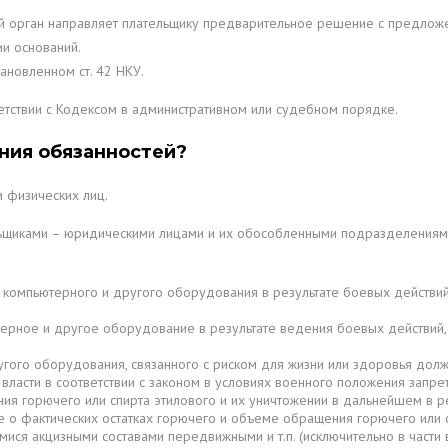
 орган направляет плательщику предварительное решение с предложе
и оснований.
ановленном ст. 42 НКУ.
тствии с Кодексом в административном или судебном порядке.
ния обязанностей?
 физических лиц.
щиками – юридическими лицами и их обособленными подразделениями 
 компьютерного и другого оборудования в результате боевых действий,
ерное и другое оборудование в результате ведения боевых действий, 
гого оборудования, связанного с риском для жизни или здоровья долж
ласти в соответствии с законом в условиях военного положения запрет
я горючего или спирта этилового и их уничтожении в дальнейшем в рез
о фактических остатках горючего и объеме обращения горючего или с
имися акцизными составами передвижными и т.п. (исключительно в част