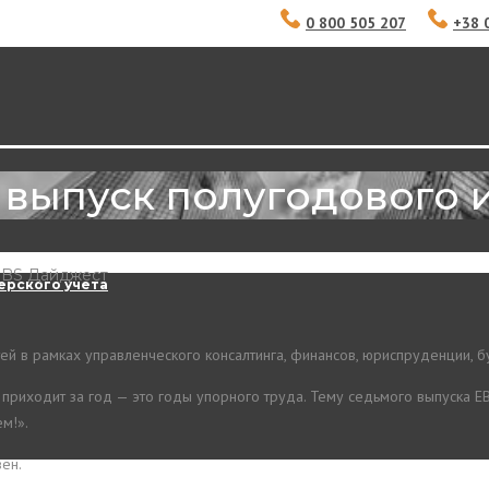
0 800 505 207
+38 
выпуск полугодового 
EBS Дайджест
ерского учета
ей в рамках управленческого консалтинга, финансов, юриспруденции, б
 приходит за год — это годы упорного труда. Тему седьмого выпуска EB
ем!».
ен.