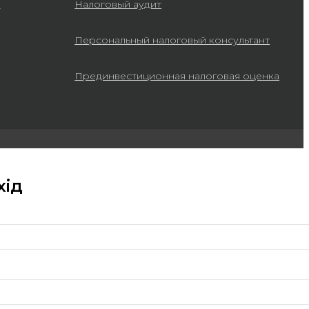
а
Налоговый аудит
Персональный налоговый консультант
Прединвестиционная налоговая оценка
хід