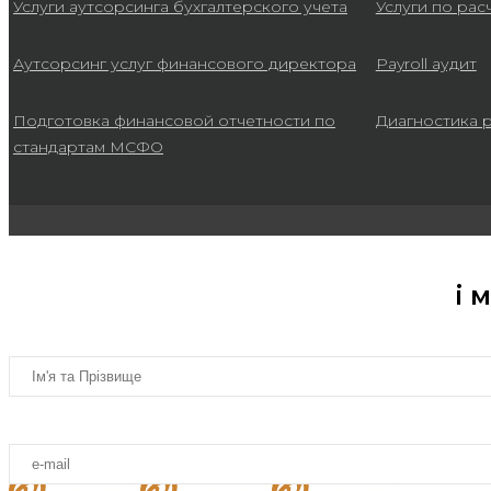
Услуги аутсорсинга бухгалтерского учета
Услуги по рас
Аутсорсинг услуг финансового директора
Payroll аудит
Подготовка финансовой отчетности по
Диагностика 
стандартам МСФО
і 