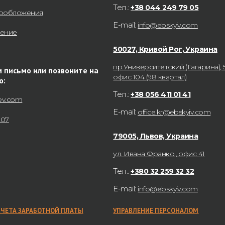
Тел.:
+38 044 249 79 05
гообложения
E-mail:
info@ebskyiv.com
нение
50027, Кривой Рог, Украина
пр.Университетский (Гагарина), 5
 письмо или позвоните на
офис 104 (98 квартал)
ю:
Тел.:
+38 056 411 01 41
ev.com
E-mail:
office.kr@ebskyiv.com
207
79005, Львов, Украина
ул. Ивана Франко., офис 41
Тел.:
+380 32 259 32 32
E-mail:
info@ebskyiv.com
СЧЕТА ЗАРАБОТНОЙ ПЛАТЫ
УПРАВЛЕНИЕ ПЕРСОНАЛОМ