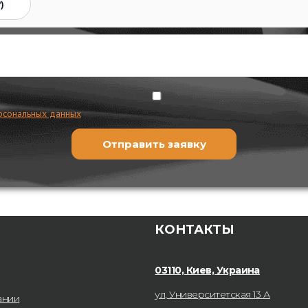
)
рсональных данных
КОНТАКТЫ
03110, Киев, Украина
ул, Университетская 13 А
ании