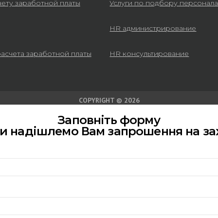
чету заработной платы
Услуги по подбору персонал
HR администрирование
расчета заработной платы
HR консультирование
COPYRIGHT © 2026
Заповніть форму
ми надішлемо Вам запрошення на за