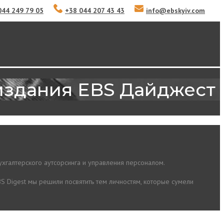
044 249 79 05
+38 044 207 43 43
info
@
ebskyiv.com
издания EBS Дайджест
ухгалтерского аутсорсинга и управления персоналом.
S Digest мы решили посвятить тем личностям, которые сумели