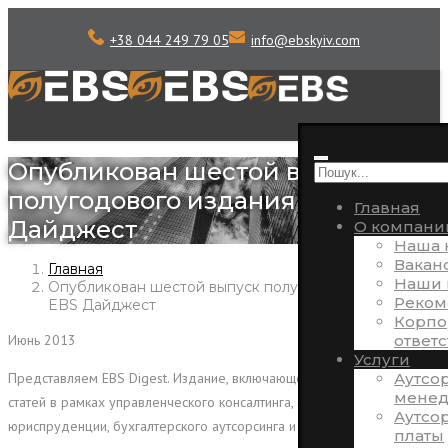
+38 044 249 79 05
info
@
ebskyiv.com
Опубликован шестой выпуск
полугодового издания EBS
Главная
Дайджест
О компани
Наша 
Вакан
Главная
Наши 
Опубликован шестой выпуск полугодового издания
Реком
EBS Дайджест
Корпо
ответ
Июнь 2013
Услуги
Аутсо
Представляем EBS Digest. Издание, включающее в себя подборку
менед
статей в рамках управленческого консалтинга, финансов,
Аутсо
юриспруденции, бухгалтерского аутсорсинга и управления
платы