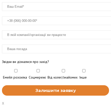
Звідки ви дізналися про захід?
Емейл розсилка
Соцмережі
Від колег/знайомих
Інше
X