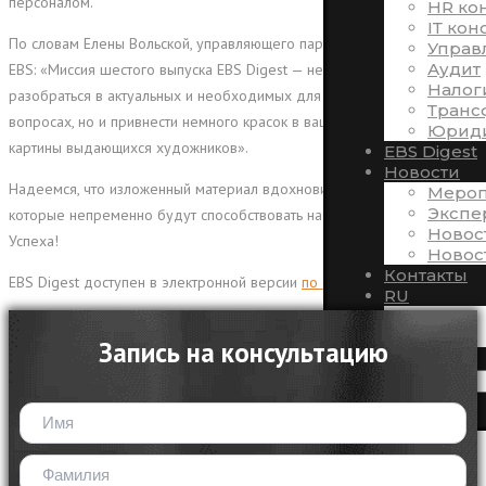
персоналом.
HR ко
ІТ кон
По словам Елены Вольской, управляющего партнера и директора
Управ
Аудит
EBS: «Миссия шестого выпуска EBS Digest — не только помочь вам
Налог
разобраться в актуальных и необходимых для ведения бизнеса
Транс
вопросах, но и привнести немного красок в вашу деятельность через
Юриди
картины выдающихся художников».
EBS Digest
Новости
Надеемся, что изложенный материал вдохновит вас на новые идеи,
Мероп
Экспе
которые непременно будут способствовать началу новой эры — Эры
Новос
Успеха!
Новос
Контакты
EBS Digest доступен в электронной версии
по ссылке
.
RU
UA
EN
Запись на консультацию