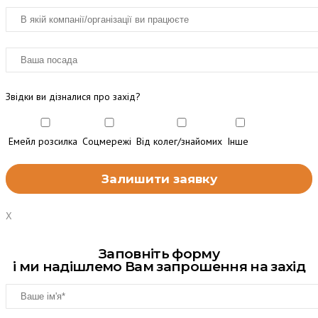
Звідки ви дізналися про захід?
Емейл розсилка
Соцмережі
Від колег/знайомих
Інше
X
Заповніть форму
і ми надішлемо Вам запрошення на захід