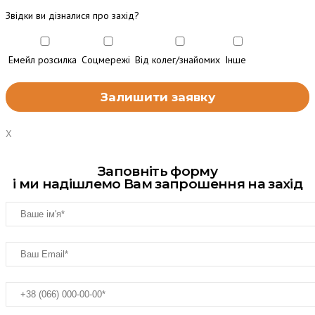
Звідки ви дізналися про захід?
Емейл розсилка
Соцмережі
Від колег/знайомих
Інше
X
Заповніть форму
і ми надішлемо Вам запрошення на захід