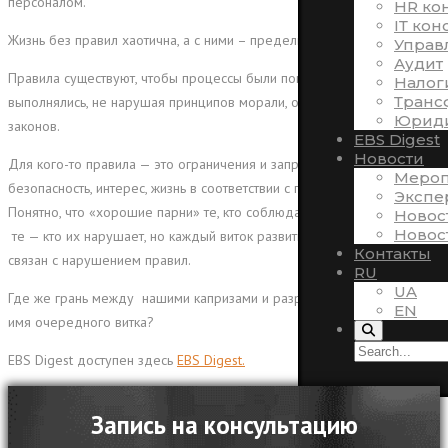
персоналом.
HR ко
ІТ кон
Жизнь без правил хаотична, а с ними – предельно структурирована.
Управ
Аудит
Правила существуют, чтобы процессы были понятными и
Налог
Транс
выполнялись, не нарушая принципов морали, общепринятого строя и
Юриди
законов.
EBS Digest
Новости
Для кого-то правила — это ограничения и запреты, для других —
Мероп
безопасность, интерес, жизнь в соответствии с предназначением.
Экспе
Понятно, что «хорошие парни» те, кто соблюдает правила, а плохи
Новос
Новос
те — кто их нарушает, но каждый виток развития так или иначе
Контакты
связан с нарушением правил.
RU
UA
Где же грань между нашими капризами и разрушением правил во
EN
имя очередного витка?
EBS Digest доступен здесь
EBS Digest.
Запись на консультацию