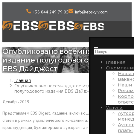
+38 044 249 79 05
info
@
ebskyiv.com
Опубликовано восемнадцатое
издание полугодового издания
Главная
EBS Дайджест
О компани
Наша 
Вакан
Главная
Наши 
Опубликовано восемнадцатое издание
Реком
полугодового издания EBS Дайджест
Корпо
ответ
Декабрь 2019
Услуги
Аутсо
Представляем EBS Digest. Издание, включающее в себя подборку
менед
статей в рамках управленческого консалтинга, финансов,
Аутсо
юриспруденции, бухгалтерского аутсорсинга и управления
платы