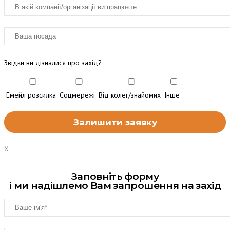
Звідки ви дізналися про захід?
Емейл розсилка
Соцмережі
Від колег/знайомих
Інше
X
Заповніть форму
і ми надішлемо Вам запрошення на захід