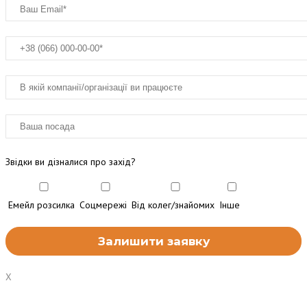
Звідки ви дізналися про захід?
Емейл розсилка
Соцмережі
Від колег/знайомих
Інше
X