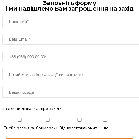
Заповніть форму
і ми надішлемо Вам запрошення на захід
Звідки ви дізналися про захід?
Емейл розсилка
Соцмережі
Від колег/знайомих
Інше