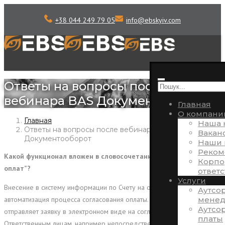
+38 044 249 79 05
info
@
ebskyiv.com
Ответы на вопросы после
вебинара BAS Документооборот
Главная
О компани
Главная
Наша 
Ответы на вопросы после вебинара BAS
Вакан
Документооборот
Наши 
Реком
Какой функционал вложен в словосочетание “авторизация
Корпо
оплат”?
ответ
Услуги
Внесение в систему информации по Счету на оплату от поставщика,
Аутсо
менед
автоматизация процесса согласования оплаты. То есть, инициатор
Аутсо
отправляет заявку в электронном виде на согласование
платы
Ответственным лицам, например непосредственному руководителю,