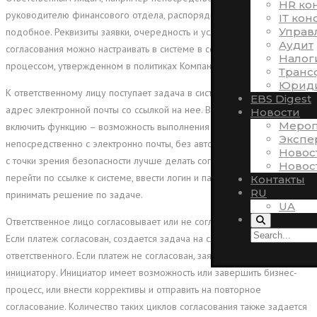
HR ко
руководителю финансового отдела, распорядителю бюджета и тому
ІТ кон
Управ
подобное. Реквизиты заявки, очередность и условия маршрута
Аудит
согласования можно настраивать в системе в соответствии с
Налог
процессом, утвержденном в политиках Компании.
Транс
Юриди
К ответственному лицу поступает задача в системе и сообщения на
EBS Digest
адрес электронной почты со ссылкой на нее. В системе можно
Новости
Мероп
включить функцию – возможность выполнения задачи
Экспе
непосредственно с электронно почты, без авторизации в системе, но,
Новос
с точки зрения безопасности лучше делать согласование в два этапа:
Новос
перейти по ссылке к системе, ввести логин и пароль, после чего
Контакты
RU
принимать решение по задаче.
UA
Ответственное лицо согласовывает или не согласовывает платеж.
Если платеж согласован, создается задача на следующий
ответственного. Если платеж не согласован, заявка возвращается к
инициатору. Инициатор имеет возможность или завершить бизнес-
процесс, или внести коррективы и отправить на повторное
согласование. Количество таких циклов согласования также задается