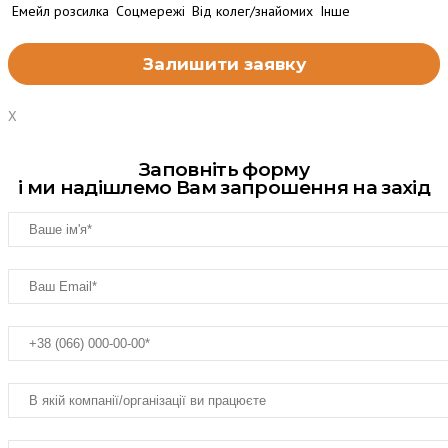
Емейл розсилка
Соцмережі
Від колег/знайомих
Інше
X
Заповніть форму
і ми надішлемо Вам запрошення на захід