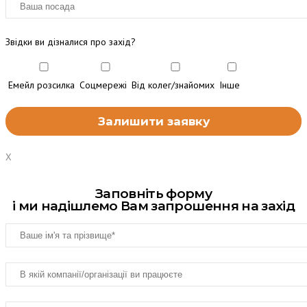
Звідки ви дізналися про захід?
Емейл розсилка
Соцмережі
Від колег/знайомих
Інше
X
Заповніть форму
і ми надішлемо Вам запрошення на захід