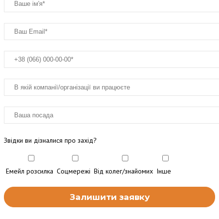
Звідки ви дізналися про захід?
Емейл розсилка
Соцмережі
Від колег/знайомих
Інше