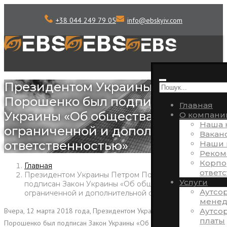
+38 044 249 79 05
info
@
ebskyiv.com
Президентом Украины Петром
Порошенко был подписан Закон
Главная
Украины «Об обществах с
О компани
Наша 
ограниченной и дополнительной
Вакан
ответственностью»
Наши 
Реком
Корпо
Главная
ответ
Президентом Украины Петром Порошенко был
Услуги
подписан Закон Украины «Об обществах с
Аутсо
ограниченной и дополнительной ответственностью»
менед
Аутсо
Вчера, 12 марта 2018 года, Президентом Украины Петром
платы
Порошенко был подписан Закон Украины «Об
обществах с