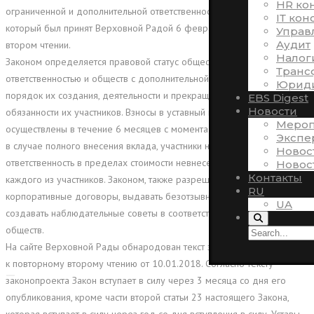
HR ко
ограниченной и дополнительной ответственностью» (проект №4666),
ІТ кон
который был принят Верховной Радой 6 февраля 2018 в повторном
Управ
Аудит
втором чтении.
Налог
Законом определяется правовой статус обществ с ограниченной
Транс
ответственностью и обществ с дополнительной ответственностью,
Юриди
порядок их создания, деятельности и прекращения, права и
EBS Digest
Новости
обязанности их участников. Взносы в уставный капитал должны быть
Мероп
осуществлены в течение 6 месяцев с момента создания общества и
Экспе
в случае полного внесения вклада, участники несут солидарную
Новос
ответственность в пределах стоимости невнесенной части вклада
Новос
Контакты
каждого из участников. Законом, также разрешается заключать
RU
корпоративные договоры, выдавать безотзывные доверенности,
UA
создавать наблюдательные советы в соответствии с уставами
обществ.
На сайте Верховной Рады обнародован текст законопроекта №4666
к повторному второму чтению от 10.01.2018. Согласно тексту
законопроекта Закон вступает в силу через 3 месяца со дня его
опубликования, кроме части второй статьи 23 настоящего Закона,