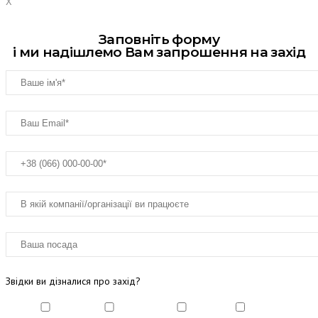
X
Заповніть форму
і ми надішлемо Вам запрошення на захід
Звідки ви дізналися про захід?