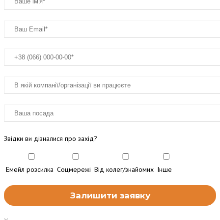
Звідки ви дізналися про захід?
Емейл розсилка
Соцмережі
Від колег/знайомих
Інше