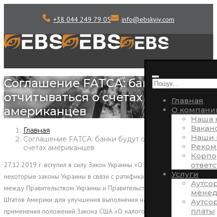
+38 044 249 79 05
info
@
ebskyiv.com
Соглашение FATCA: банки будут
отчитываться о счетах
Главная
американцев
О компани
Наша 
Вакан
Главная
Наши 
Соглашение FATCA: банки будут отчитываться о
Реком
счетах американцев
Корпо
ответ
27.12.2019 г. вступил в силу Закон Украины «О внесении изменений в
Услуги
некоторые законы Украины в связи с
ратификацией Соглашения
Аутсо
между Правительством Украины и Правительством Соединенных
менед
Штатов Америки для улучшения выполнения налоговых правил и
Аутсо
платы
применения положений Закона США «О налоговых требованиях к