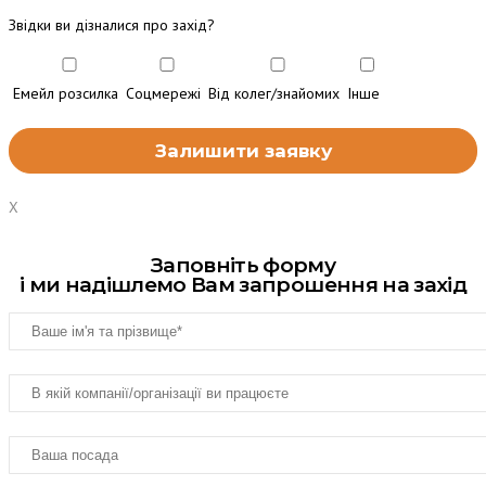
Звідки ви дізналися про захід?
Емейл розсилка
Соцмережі
Від колег/знайомих
Інше
X
Заповніть форму
і ми надішлемо Вам запрошення на захід