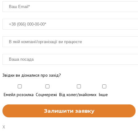
Звідки ви дізналися про захід?
Емейл розсилка
Соцмережі
Від колег/знайомих
Інше
X