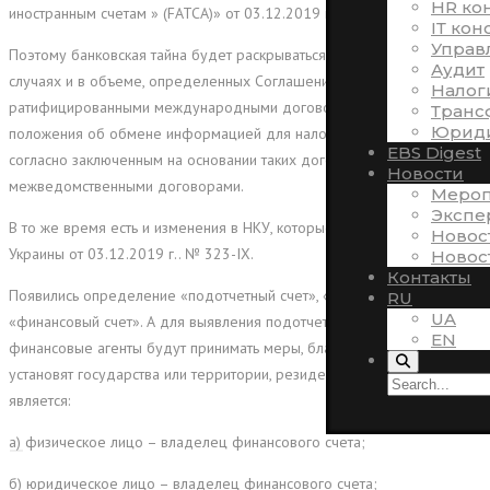
HR ко
иностранным счетам » (FATCA)» от 03.12.2019 г.. № 322-IX.
ІТ кон
Управ
Поэтому банковская тайна будет раскрываться налоговикам в
Аудит
случаях и в объеме, определенных Соглашением FATCA и другими
Налог
ратифицированными международными договорами, содержащими
Транс
Юриди
положения об обмене информацией для налоговых целей, или
EBS Digest
согласно заключенным на основании таких договоров
Новости
межведомственными договорами.
Мероп
Экспе
В то же время есть и изменения в НКУ, которые вносит Закон
Новос
Украины от 03.12.2019 г.. № 323-IX.
Новос
Контакты
Появились определение «подотчетный счет», «финансовый агент»,
RU
UA
«финансовый счет». А для выявления подотчетных счетов
EN
финансовые агенты будут принимать меры, благодаря которым
установят государства или территории, резидентом которой
является:
а) физическое лицо – владелец финансового счета;
б) юридическое лицо – владелец финансового счета;