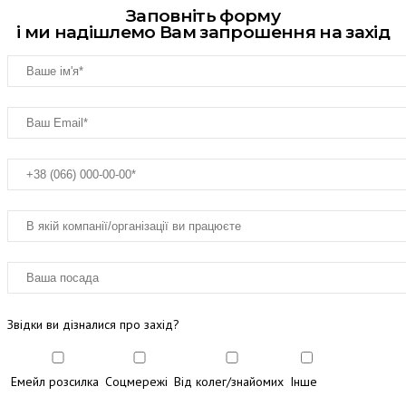
Заповніть форму
і ми надішлемо Вам запрошення на захід
Звідки ви дізналися про захід?
Емейл розсилка
Соцмережі
Від колег/знайомих
Інше