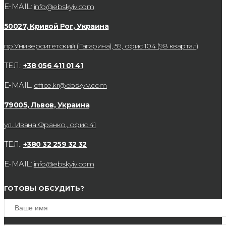
E-MAIL:
info@ebskyiv.com
50027, Кривой Рог, Украина
пр.Университетский (Гагарина), 59, офис 104 (98 квартал)
ТЕЛ.:
+38 056 411 01 41
E-MAIL:
office.kr@ebskyiv.com
79005, Львов, Украина
ул. Ивана Франко., офис 41
ТЕЛ.:
+380 32 259 32 32
E-MAIL:
info@ebskyiv.com
ГОТОВЫ ОБСУДИТЬ?