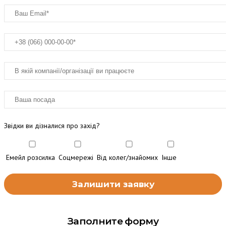
Звідки ви дізналися про захід?
Емейл розсилка
Соцмережі
Від колег/знайомих
Інше
Заполните форму