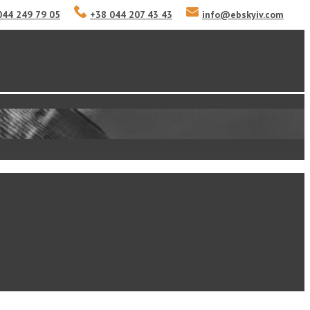
044 249 79 05
+38 044 207 43 43
info
@
ebskyiv.com