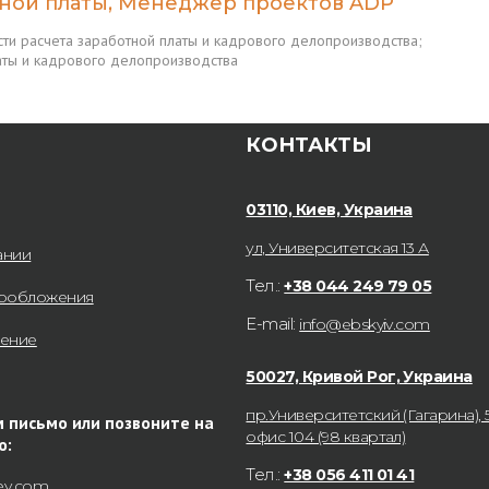
тной платы, Менеджер проектов ADP
сти расчета заработной платы и кадрового делопроизводства;
латы и кадрового делопроизводства
КОНТАКТЫ
03110, Киев, Украина
ул, Университетская 13 А
ании
Тел.:
+38 044 249 79 05
гообложения
E-mail:
info@ebskyiv.com
нение
50027, Кривой Рог, Украина
пр.Университетский (Гагарина), 5
 письмо или позвоните на
офис 104 (98 квартал)
ю:
Тел.:
+38 056 411 01 41
ev.com