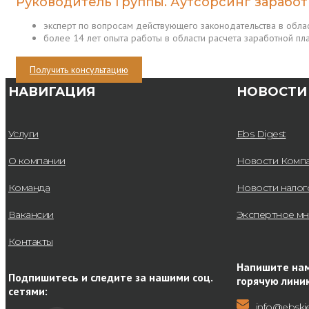
Руководитель Группы. Аутсорсинг зарабо
эксперт по вопросам действующего законодательства в обла
более 14 лет опыта работы в области расчета заработной п
Получить консультацию
НАВИГАЦИЯ
НОВОСТИ
Услуги
Ebs Digest
О компании
Новости Комп
Команда
Новости нало
Вакансии
Экспертное м
Контакты
Напишите нам
Подпишитесь и следите за нашими соц.
горячую лини
сетями:
info@ebski