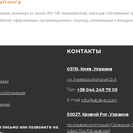
алтинга
ании, (команда из около 40+ HR специалистов), передав собственный пр
аботке эффективных организационных структур, оптимизации и внедре
КОНТАКТЫ
03110, Киев, Украина
ул, Университетская 13 А
ании
Тел.:
+38 044 249 79 05
гообложения
E-mail:
info@ebskyiv.com
нение
50027, Кривой Рог, Украина
пр.Университетский (Гагарина), 5
 письмо или позвоните на
офис 104 (98 квартал)
ю: