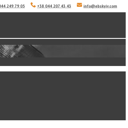
044 249 79 05
+38 044 207 43 43
info
@
ebskyiv.com