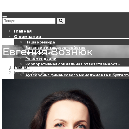
Главная
О компании
Наша команда
Евгения Вознюк
Вакансии и трудоустройство
Наши клиенты
Рекомендации
Корпоративная социальная ответственность
Главная
Услуги
Евгения Вознюк
Аутсорсинг финансового менеджмента и бухгалт
Аутсорсинг расчета заработной платы
HR консалтинг
ІТ консалтинг
Управленческий консалтинг
Аудит
Налоги
Трансфертное ценообразование
Юридические услуги
EBS Digest