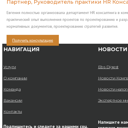
Партнер, Руководитель практики HR Конс
Евгения полностью организовала департамент HR консалтинга в комп
практический опыт выполнения проектов по проектированию и разр
нормативных документов, проектированию стратегий развития.
Получить консультацию
НАВИГАЦИЯ
НОВОСТИ
Услуги
Ebs Digest
О компании
Новости Комп
Команда
Новости нало
Вакансии
Экспертное м
Контакты
Напишите нам
Подпишитесь и следите за нашими соц.
горячую лини