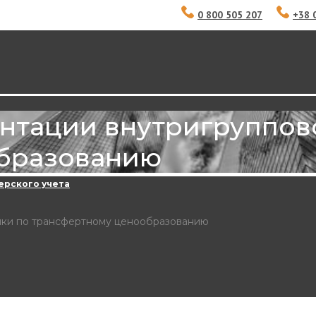
0 800 505 207
+38 
нтации внутригруппов
бразованию
ерского учета
ики по трансфертному ценообразованию