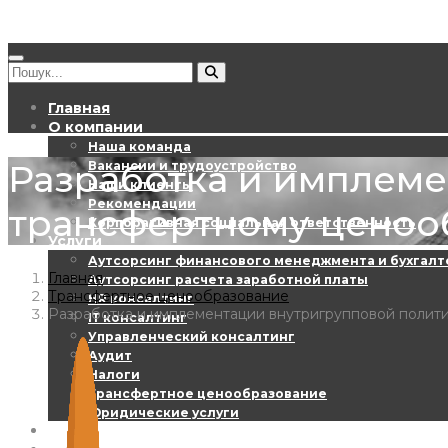
Главная
О компании
Наша команда
Разработка и имплеме
Вакансии и трудоустройство
Наши клиенты
Рекомендации
трансфертному ценоо
Корпоративная социальная ответственность
Услуги
Аутсорсинг финансового менеджмента и бухгалт
Главная
Аутсорсинг расчета заработной платы
Трансфертное ценообразование
HR консалтинг
Разработка и имплементации внутригрупповой полит
ІТ консалтинг
Управленческий консалтинг
Аудит
Налоги
Трансфертное ценообразование
Юридические услуги
EBS Digest