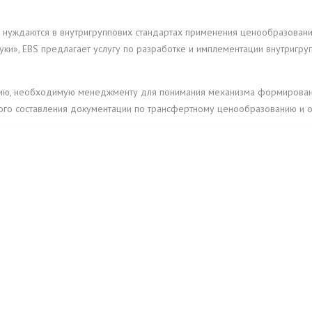
 нуждаются в внутригруппових стандартах применения ценообразовани
уки», EBS предлагает услугу по разработке и имплементации внутригру
ию, необходимую менеджменту для понимания механизма формировани
ого составления документации по трансфертному ценообразованию и о