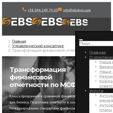
+38 044 249 79 05
info
@
ebskyiv.com
Главная
Управленческий консалтинг
Трансформация финансовой отчетности по МСФО
Главная
О компани
Наша 
Вакан
Трансформация
Наши 
финансовой
Реком
Корпо
отчетности по МСФО
ответ
Услуги
Аутсо
Ключ к прозрачной и сравнимой финансовой отчетности
менед
для бизнеса. Подготовка отчетности в соответствии с
Аутсо
Международными стандартами финансовой отчетности
платы