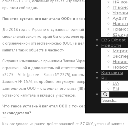
основания ООО, основные правила и требования, которые следует
HR ко
ІТ кон
при этом соблюдать
Управ
Аудит
Понятие «уставного капитала ООО» и его состав
.
Налог
Транс
До 2018 года в Украине отсутствовал единый кодекс или
Юриди
специальный закон, который бы определял правовой статус обществ
EBS Digest
с ограниченной ответственностью (ООО) в целом и уставного
Новости
капитала таких обществ в частности.
Мероп
Экспе
Ситуация изменилась с принятием Закона Украины «Об обществах с
Новос
Новос
ограниченной и дополнительной ответственностью» от 06.02.2018
Контакты
«2275 – VIII» (далее – Закон № 2275), который, по сравнению с
RU
Законом № 1576, подробнее регулирует вопросы создания и
UA
деятельности ООО – отдельная его глава (ІІІ) посвящена вопросам
EN
уставного капитала и вкладов участников.
Что такое уставный капитал ООО с точки зрения
законодателя?
Как следовало из ранее действовавшей ст. 87 ХКУ, уставный капитал