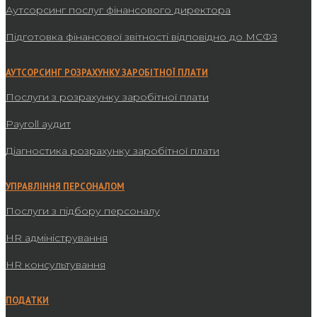
Аутсорсинг послуг фінансового директора
Підготовка фінансової звітності відповідно до МСФЗ
АУТСОРСИНГ РОЗРАХУНКУ ЗАРОБІТНОЇ ПЛАТИ
Послуги з розрахунку заробітної плати
Payroll аудит
Діагностика розрахунку заробітної плати
УПРАВЛІННЯ ПЕРСОНАЛОМ
Послуги з підбору персоналу
HR адміністрування
HR консультування
ПОДАТКИ