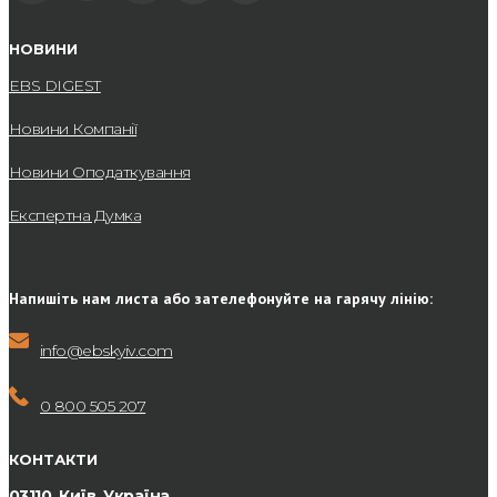
особистої зустрічі для обговорення особливостей проекту.
Звертайтеся за номером телефону, вказаним на сайті, або
НОВИНИ
залишайте заявку у формі нижче – наші менеджери
EBS DIGEST
оперативно зв’яжуться з вами та нададуть відповіді на всі
запитання.
Новини Компанії
Новини Оподаткування
Експертна Думка
Напишіть нам листа або зателефонуйте на гарячу лінію:
info@ebskyiv.com
0 800 505 207
КОНТАКТИ
03110, Київ, Україна