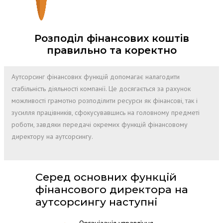
Розподіл фінансових коштів
правильно та коректно
Аутсорсинг фінансових функцій допомагає налагодити
стабільність діяльності компанії. Це досягається за рахунок
можливості грамотно розподілити ресурси як фінансові, так і
зусилля працівників, сфокусувавшись на головному предметі
роботи, завдяки передачі окремих функцій фінансовому
директору на аутсорсингу.
Серед основних функцій
фінансового директора на
аутсорсингу наступні