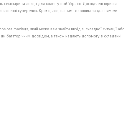
семінари та лекції для колег у всій Україні. Досвідчені юристи
виникненні суперечок. Крім цього, нашим головним завданням ми
омога фахівця, який може вам знайти вихід зі складної ситуації або
води багаторічним досвідом, а також надають допомогу в складанні