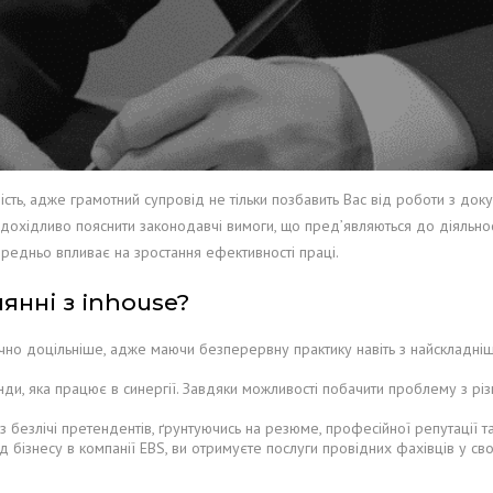
ть, адже грамотний супровід не тільки позбавить Вас від роботи з док
 дохідливо пояснити законодавчі вимоги, що пред’являються до діяльн
ередньо впливає на зростання ефективності праці.
янні з inhouse?
но доцільніше, адже маючи безперервну практику навіть з найскладніш
ди, яка працює в синергії. Завдяки можливості побачити проблему з рі
 безлічі претендентів, ґрунтуючись на резюме, професійної репутації та 
ід бізнесу в компанії EBS, ви отримуєте послуги провідних фахівців у св