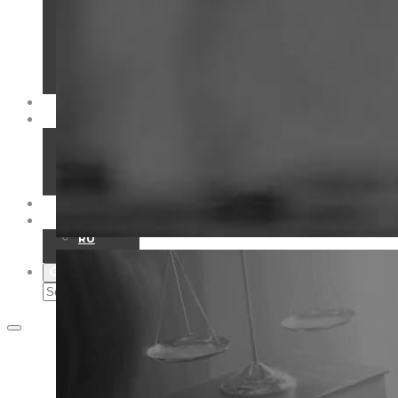
Бюджетування в Odoo
Управлінський консалтинг
Аудит
Податки
Трансфертне ціноутворення
Юридичні послуги
EBS – DIGEST
НОВИНИ
Події
Експертна думка
Новини компанії
Новини законодавства
КОНТАКТИ
UA
RU
EN