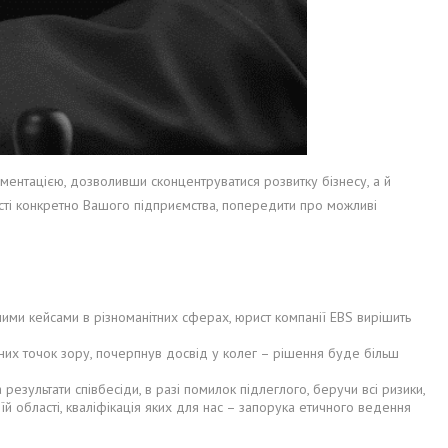
ументацією, дозволивши сконцентруватися розвитку бізнесу, а й
ості конкретно Вашого підприємства, попередити про можливі
ими кейсами в різноманітних сферах, юрист компанії EBS вирішить
зних точок зору, почерпнув досвід у колег – рішення буде більш
результати співбесіди, в разі помилок підлеглого, беручи всі ризики,
оїй області, кваліфікація яких для нас – запорука етичного ведення