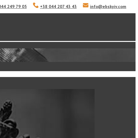
044 249 79 05
+38 044 207 43 43
info
@
ebskyiv.com