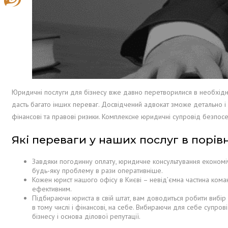
Юридичні послуги для бізнесу вже давно перетворилися в необхідніс
дасть багато інших переваг. Досвідчений адвокат зможе детально і
фінансові та правові ризики. Комплексне юридичні супровід безпос
Які переваги у наших послуг в порівн
Завдяки погодинну оплату, юридичне консультування економіч
будь-яку проблему в рази оперативніше.
Кожен юрист нашого офісу в Києві – невід’ємна частина коман
ефективним.
Підбираючи юриста в свій штат, вам доводиться робити вибір з
в тому числі і фінансові, на себе. Вибираючи для себе супров
бізнесу і основа ділової репутації.