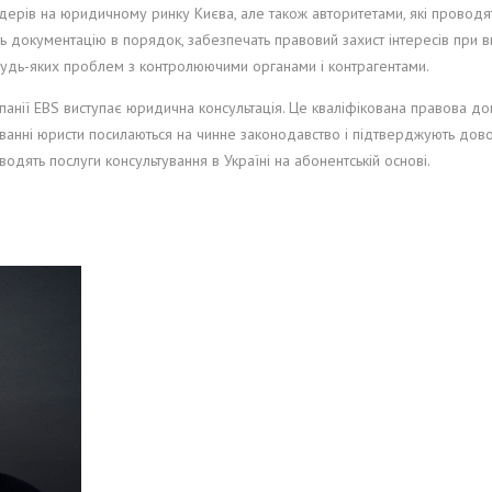
ерів на юридичному ринку Києва, але також авторитетами, які проводять 
 документацію в порядок, забезпечать правовий захист інтересів при 
 будь-яких проблем з контролюючими органами і контрагентами.
анії EBS виступає юридична консультація. Це кваліфікована правова доп
туванні юристи посилаються на чинне законодавство і підтверджують до
водять послуги консультування в Україні на абонентській основі.