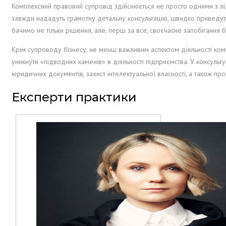
Комплексний правовий супровід здійснюється не просто одними з лід
завжди нададуть грамотну детальну консультацію, швидко приведуть
бачимо не тільки рішення, але, перш за все, своєчасне запобігання
Крім супроводу бізнесу, не менш важливим аспектом діяльності комп
уникнути «підводних каменів» в діяльності підприємства. У консуль
юридичних документів, захист інтелектуальної власності, а також про
Експерти практики