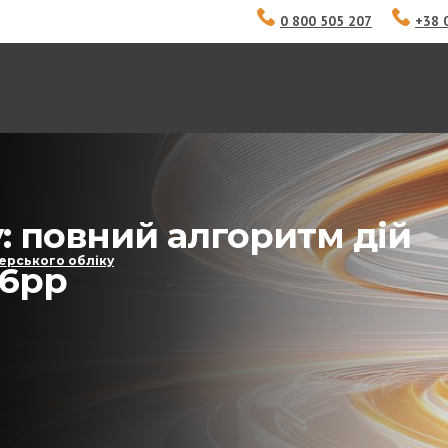
0 800 505 207
+38 
у: повний алгоритм дій
ерського обліку
26рр