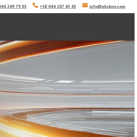
044 249 79 05
+38 044 207 43 43
info
@
ebskyiv.com