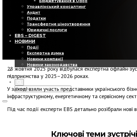
Бюджетування в Odoo
Управлінський консалтинг
Аудит
Податки
Трансфертне ціноутворення
Юридичні послуги
EBS – DIGEST
НОВИНИ
Події
Експертна думка
Новини компанії
Новини законодавства
28 жовтня 2025 року відбулася експертна офлайн-зус
КОНТАКТИ
підприємства у 2025–2026 роках.
UA
У заході взяли участь представники українського біз
інфраструктурному, енергетичному та сервісному сект
Під час події експерти EBS детально розібрали нові
Ключові теми зустрічі