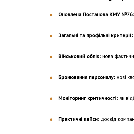
Оновлена Постанова КМУ №76
Загальні та профільні критерії:
Військовий облік:
нова фактична
Бронювання персоналу:
нові кв
Моніторинг критичності:
як від
Практичні кейси:
досвід компан