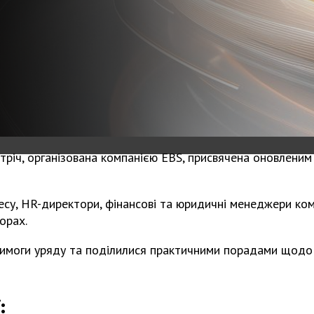
тріч, організована компанією EBS, присвячена оновлени
несу, HR-директори, фінансові та юридичні менеджери ком
орах.
 вимоги уряду та поділилися практичними порадами щодо
: