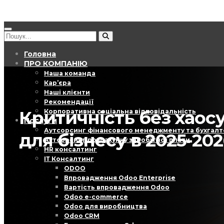
Головна
ПРО КОМПАНІЮ
Наша команда
Кар’єра
Наші клієнти
Рекомендації
Критичність без хаос
Корпоративна соціальна відповідальність
Послуги
Аутсорсинг фінансового менеджменту та бухгалт
для бізнесу в 2025-20
Аутсорсинг розрахунку заробітної плати
HR консалтинг
ІТ Консалтинг
ODOO
Впровадження Odoo Enterprise
Вартість впровадження Odoo
Odoo e-commerce
Odoo для виробництва
Odoo CRM