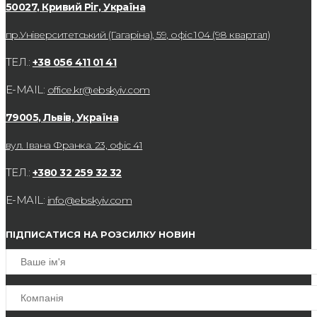
50027, Кривий Ріг, Україна
пр.Університетський (Гагаріна), 59, офіс 104 (98 квартал)
ТЕЛ.:
+38 056 411 01 41
E-MAIL:
office.kr@ebskyiv.com
79005, Львів, Україна
вул. Івана Франка. 23, офіс 41
ТЕЛ.:
+380 32 259 32 32
E-MAIL:
info@ebskyiv.com
ПІДПИСАТИСЯ НА РОЗСИЛКУ НОВИН