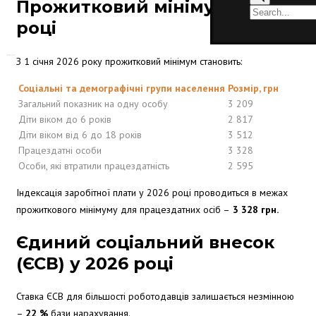
Прожитковий мінімум у 2026
році
З 1 січня 2026 року прожитковий мінімум становить:
Соціальні та демографічні групи населення
Розмір, грн
Загальний показник на одну особу
3 209
Діти віком до 6 років
2 817
Діти віком від 6 до 18 років
3 512
Працездатні особи
3 328
Особи, які втратили працездатність
2 595
Індексація заробітної плати у 2026 році проводиться в межах
прожиткового мінімуму для працездатних осіб –
3 328 грн.
Єдиний соціальний внесок
(ЄСВ) у 2026 році
Ставка ЄСВ для більшості роботодавців залишається незмінною
–
22 %
бази нарахування.