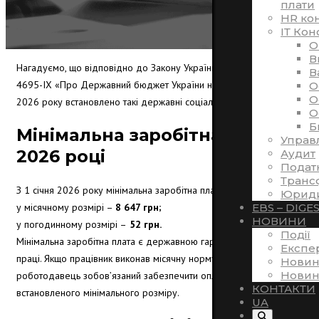
плати
HR ко
ІТ Кон
O
В
Нагадуємо, що відповідно до Закону України від 03.12.2025 №
В
4695-IX «Про Державний бюджет України на 2026 рік» з 1 січня
O
O
2026 року встановлено такі державні соціальні стандарти.
O
Б
Мінімальна заробітна плата у
Управ
2026 році
Аудит
Подат
Транс
З 1 січня 2026 року мінімальна заробітна плата становить:
Юриди
у місячному розмірі –
8 647 грн;
EBS – DIGE
НОВИНИ
у погодинному розмірі –
52 грн.
Події
Мінімальна заробітна плата є державною гарантією в оплаті
Експе
праці. Якщо працівник виконав місячну норму праці,
Новин
Новин
роботодавець зобов’язаний забезпечити оплату не нижче
КОНТАКТИ
встановленого мінімального розміру.
UA