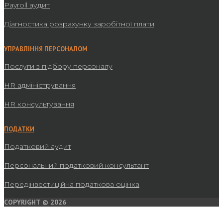
Payroll аудит
Діагностика розрахунку заробітної плати
УПРАВЛІННЯ ПЕРСОНАЛОМ
Послуги з підбору персоналу
HR адміністрування
HR консультування
ПОДАТКИ
Податковий аудит
Персональний податковий консультант
Передінвестиційна податкова оцінка
COPYRIGHT © 2026