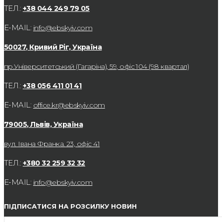
ТЕЛ.:
+38 044 249 79 05
E-MAIL:
info@ebskyiv.com
50027, Кривий Ріг, Україна
пр.Університетський (Гагаріна), 59, офіс 104 (98 квартал)
ТЕЛ.:
+38 056 411 01 41
E-MAIL:
office.kr@ebskyiv.com
79005, Львів, Україна
вул. Івана Франка. 23, офіс 41
ТЕЛ.:
+380 32 259 32 32
E-MAIL:
info@ebskyiv.com
ПІДПИСАТИСЯ НА РОЗСИЛКУ НОВИН