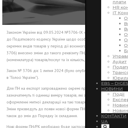
плати
HR ко
ІТ Кон
O
В
В
Законом України від 09.05.2024 №3706-ІХ «Про внесення змін
O
до Податкового кодексу України щодо особливостей експорту
O
O
окремих видів товарів у період дії воєнного стану» (Закон №
Б
3706)
внесено зміни до такого реквізиту ПН/РК, як опис
Управ
(номенклатура) товарів/послуг та їх кількість, обсяг.
Аудит
Подат
Закон № 3706 діє 1 липня 2024 (було опубліковано 20 червня
Транс
в “Голосі України”).
Юриди
EBS – DIGE
Для ПН на експорт запроваджено окремі правила – у таких ПН
НОВИНИ
Події
зазначатимуть ті одиниці виміру товарів, які застосовуються при
Експе
оформленні митної декларації на такі товари.
Новин
Зміни призведуть до появи нової форми ПН та РК до них, а
Новин
також до змін до Порядку їх складання.
КОНТАКТИ
UA
Нові форми ПН/РК необхідно буде застосовувати після