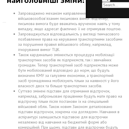
найголовніші зміни:
Запроваджено механізм направлення
військовозобов’язаним письмових вимог. Відтепер,
письмова вимога буде вважатись врученою навіть у тому
випадку, якщо адресат фактично її не отримував поштою.
Запроваджується відповідальність у вигляді тимчасового
позбавлення права на керування транспортними засобами
за порушення правил військового обліку, наприклад,
ігнорування вимог ТЦК.
Також кардинально змінюється процедура мобілізації
транспортних засобів як підприємств, так і звичайних
громадян. Тепер транспортний засіб підприємства може
бути мобілізований відповідно до норм, що будуть
визначені КМУ за галузями економіки, а транспортний
засіб громадянина мобілізують тільки за наявності у його
власності двох та більше транспортних засобів.
Суттєво змінені підстави для отримання відстрочок,
наприклад, заброньовані працівники будуть мати право на
відстрочку тільки після постанови їх на спеціальний
військовий облік. Також новим Законом деталізовано
підстави відстрочок, зокрема «за доглядом». Навчання в
аспірантурі залишається підставою для відстрочки
незалежно від навчання на бюджетній формі або
комерційній. При цьому, підстави для відстрочки будуть