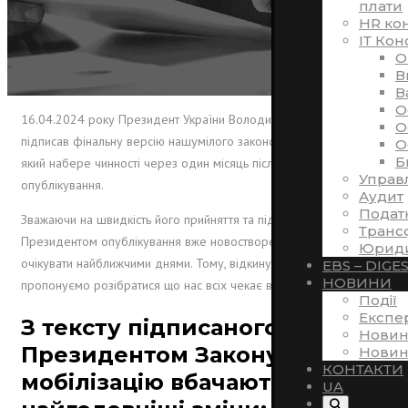
плати
HR ко
ІТ Кон
O
В
В
O
16.04.2024 року Президент України Володимир Зеленський
O
підписав фінальну версію нашумілого законопроєкту № 10449,
O
Б
який набере чинності через один місяць після його
Управ
опублікування.
Аудит
Подат
Зважаючи на швидкість його прийняття та підписання
Транс
Президентом опублікування вже новоствореного закону можна
Юриди
очікувати найближчими днями. Тому, відкинувши всі чутки,
EBS – DIGE
НОВИНИ
пропонуємо розібратися що нас всіх чекає вже через місяць.
Події
Експе
З тексту підписаного
Новин
Президентом Закону про
Новин
КОНТАКТИ
мобілізацію вбачаються такі
UA