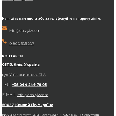
Напишіть нам листа або зателефонуйте на гарячу лінію:
info@ebskyiv.com
0 800 505 207
КОНТАКТИ
03110, Київ, Україна
вул, Університетська 13 А
ТЕЛ.:
+38 044 249 79 05
E-MAIL:
info@ebskyiv.com
50027, Кривий Ріг, Україна
пр.Університетський (Гагаріна), 59, офіс 104 (98 квартал)