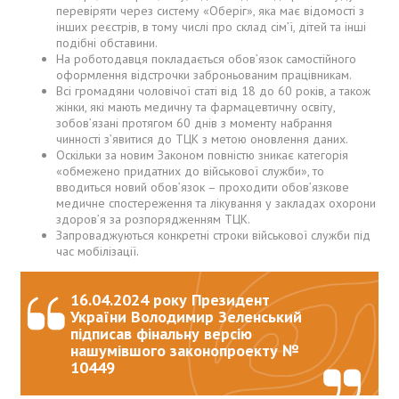
перевіряти через систему «Оберіг», яка має відомості з
інших реєстрів, в тому числі про склад сім’ї, дітей та інші
подібні обставини.
На роботодавця покладається обов’язок самостійного
оформлення відстрочки заброньованим працівникам.
Всі громадяни чоловічої статі від 18 до 60 років, а також
жінки, які мають медичну та фармацевтичну освіту,
зобов’язані протягом 60 днів з моменту набрання
чинності з’явитися до ТЦК з метою оновлення даних.
Оскільки за новим Законом повністю зникає категорія
«обмежено придатних до військової служби», то
вводиться новий обов’язок – проходити обов’язкове
медичне спостереження та лікування у закладах охорони
здоров’я за розпорядженням ТЦК.
Запроваджуються конкретні строки військової служби під
час мобілізації.
16.04.2024 року Президент
України Володимир Зеленський
підписав фінальну версію
нашумівшого законопроекту №
10449