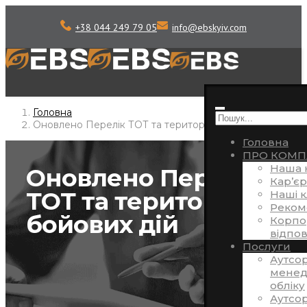
+38 044 249 79 05
info
@
ebskyiv.com
Головна
Оновлено Перелік ТОТ та територій бойових дій
Головна
ПРО КОМП
Наша 
Оновлено Перелік
Кар’єр
ТОТ та територій
Наші к
Реком
бойових дій
Корпо
відпов
Послуги
Аутсо
менед
обліку
Аутсор