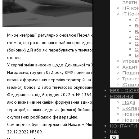
плати
HR ко
ІТ Кон
O
В
В
Мінреінтеграції регулярно оновлює Перелік територіальних
O
громад, що розташовані в районі проведення воєнних
O
O
(бойових) дій або які перебувають у тимчасовій окупації,
Б
оточенні.
Управ
У серпні зміни внесено щодо Донецької та Харківської областей
Аудит
Нагадаємо, грудні 2022 року КМУ прийняв постанову «Деякі
Подат
Транс
питання формування переліку територій, на яких ведуться
Юриди
(велися) бойові дії або тимчасово окупованих Російською
EBS – DIGE
Федерацією» від 6 грудня 2022 р. № 1364 (Постанову №1364),
НОВИНИ
якою визначив механізм формування єдиного переліку
Події
Експе
територій, на яких ведуться (велися) бойові дії або тимчасово
Новин
окупованих російською федерацією.
Новин
Сам перелік був затверджений Наказом Мінреінтеграції від
КОНТАКТИ
UA
22.12.2022 №309.