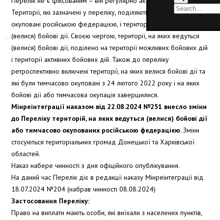
Перелік не є фіксованим – він регулярно актуалізується.
Території, які зазначені у переліку, поділяються на території, які
окуповані російською федерацією, і території, на яких ведуться
(велися) бойові дії. Своєю чергою, території, на яких ведуться
(велися) бойові дії, поділено на території можливих бойових дій
і території активних бойових дій. Також до переліку
ретроспективно включені території, на яких велися бойові дії та
які були тимчасово окуповані з 24 лютого 2022 року і на яких
бойові дії або тимчасова окупація завершилися.
Мінреінтеграції наказом від 22.08.2024 №251 внесло зміни
до Переліку територій, на яких ведуться (велися) бойові дії
або тимчасово окупованих російською федерацією.
Зміни
стосуються територіальних громад Донецької та Харківської
областей.
Наказ набере чинності з дня офіційного опублікування.
На даний час Перелік діє в редакції наказу Мінреінтеграції від
18.07.2024 №204 (набрав чинності 08.08.2024)
Застосовання Переліку:
Право на виплати мають особи, які виїхали з населених пунктів,