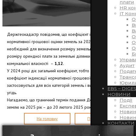
плати
HR ко
ІТ Кон
O
В
В
Держгеокадастр повідомив, що коефіцієнт індексації
O
нормативної грошової оцінки земель за 2024 рік, який
O
O
необхідний для визначення розміру
земельного податку або
Б
розміру орендної плати за земельні ділянки державної і
Управ
комунальної власності –
1,12.
Аудит
У 2024 році діє загальний коефіцієнт, тобто зазначений
Подат
Транс
коефіцієнт індексації нормативної грошової оцінки земель
Юриди
застосовується для всіх категорій земель і видів земельних
EBS – DIGE
угідь.
НОВИНИ
Нагадаємо, що граничний термін подання Декларації з плати за
Події
Експе
землю на 2025 рік – до 20 лютого 2025 року.
Новин
Новин
На головну
Послуги
КОНТАКТИ
UA