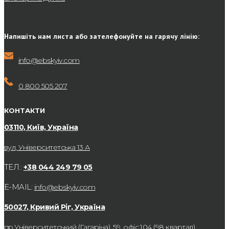
Напишіть нам листа або зателефонуйте на гарячу лінію:
info@ebskyiv.com
0 800 505 207
КОНТАКТИ
03110, Київ, Україна
вул, Університетська 13 А
ТЕЛ.:
+38 044 249 79 05
E-MAIL:
info@ebskyiv.com
50027, Кривий Ріг, Україна
пр.Університетський (Гагаріна), 59, офіс 104 (98 квартал)