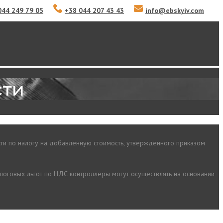
044 249 79 05
+38 044 207 43 43
info
@
ebskyiv.com
сти
ти по налогу на добавленную стоимость, утвержденного приказом
 налоговых льгот по НДС контроллеры могут осуществлять на основании