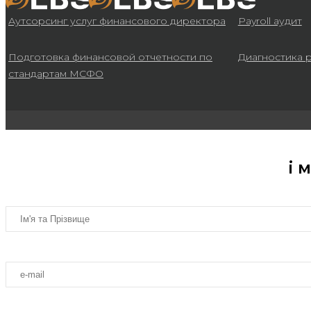
Аутсорсинг услуг финансового директора
Payroll аудит
Подготовка финансовой отчетности по
Диагностика 
стандартам МСФО
і 