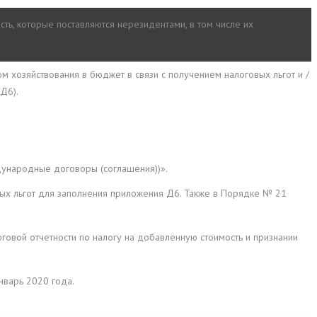
сть, которые поставляются нерезидентами, в том числе их
 хозяйствования в бюджет в связи с получением налоговых льгот и /
Д6).
дународные договоры (соглашения))».
ых льгот для заполнения приложения Д6. Также в Порядке № 21
овой отчетности по налогу на добавленную стоимость и признании
нварь 2020 года.