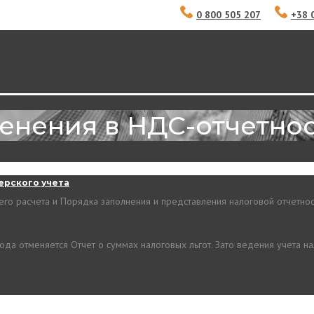
0 800 505 207
+38 
енения в НДС-отчетно
ерского учета
го расчета и Порядка заполнения и
представления налоговой отчетнос
0 года отменяется Отчет о суммах налоговых льгот. Зато ведения учета