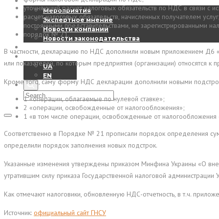
Новости
уточняющий расчет налоговых обязательств по НДС в связи с 
Мероприятия
расчет налоговых обязательств, начисленных получателем услуг
Экспертное мнение
постоянными представительствами, не зарегистрированными на
Новости компании
порядок № 21.
Новости законодательства
Контакты
В частности, декларацию по НДС дополнили новым приложением Д6 «Ра
RU
или показателей, по которым предприятия (организации) относятся к 
UA
EN
Кроме того, саму форму НДС декларации дополнили новыми подстро
1 «операции, облагаемые по нулевой ставке»;
2 «операции, освобожденные от налогообложения»;
1 «в том числе операции, освобожденные от налогообложения 
Соответственно в Порядке № 21 прописали порядок определения сум
определили порядок заполнения новых подстрок.
Указанные изменения утверждены приказом Минфина Украины «О внес
утратившим силу приказа Государственной налоговой администрации У
Как отмечают налоговики, обновленную НДС-отчетность, в т.ч. прилож
Источник:
официальный сайт ГНСУ