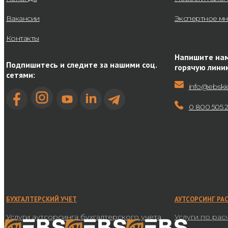
Вакансии
Экспертное м
Контакты
Напишите нам
Подпишитесь и следите за нашими соц.
горячую лини
сетями:
info@ebski
0 800 505 
БУХГАЛТЕРСКИЙ УЧЕТ
АУТСОРСИНГ РА
Услуги аутсорсинга бухгалтерского учета
Услуги по рас