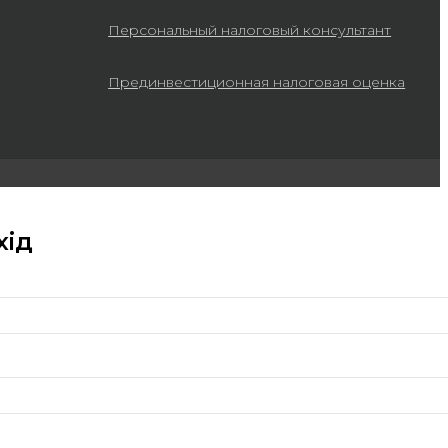
Персональный налоговый консультант
Прединвестиционная налоговая оценка
хід