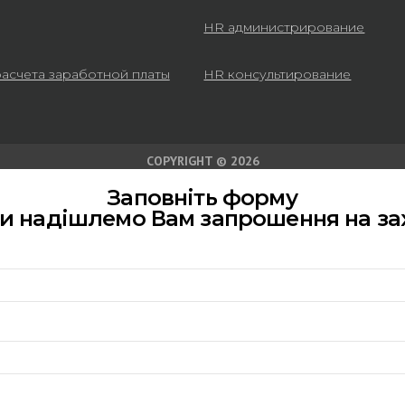
HR администрирование
расчета заработной платы
HR консультирование
COPYRIGHT © 2026
Заповніть форму
ми надішлемо Вам запрошення на за