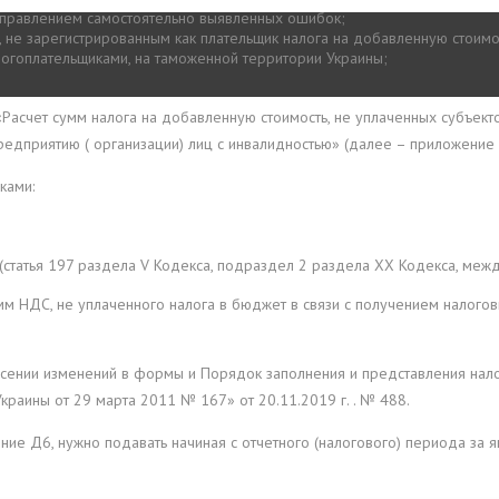
исправлением самостоятельно выявленных ошибок;
, не зарегистрированным как плательщик налога на добавленную стоимо
логоплательщиками, на таможенной территории Украины;
счет сумм налога на добавленную стоимость, не уплаченных субъектом
предприятию ( организации) лиц с инвалидностью» (далее – приложение 
ками:
(статья 197 раздела V Кодекса, подраздел 2 раздела ХХ Кодекса, меж
м НДС, не уплаченного налога в бюджет в связи с получением налогов
ении изменений в формы и Порядок заполнения и представления налог
краины от 29 марта 2011 № 167» от 20.11.2019 г. . № 488.
ение Д6, нужно подавать начиная с отчетного (налогового) периода за я