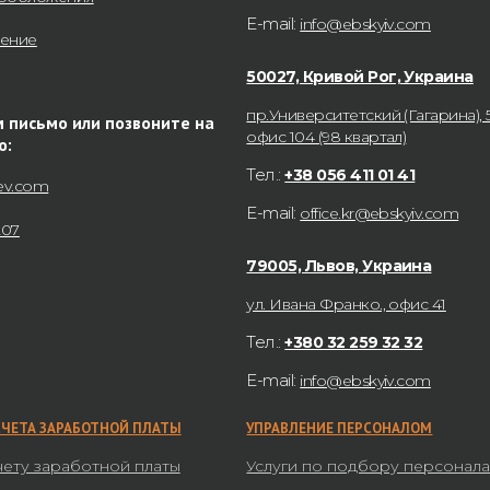
E-mail:
info@ebskyiv.com
нение
50027, Кривой Рог, Украина
пр.Университетский (Гагарина), 5
 письмо или позвоните на
офис 104 (98 квартал)
ю:
Тел.:
+38 056 411 01 41
ev.com
E-mail:
office.kr@ebskyiv.com
207
79005, Львов, Украина
ул. Ивана Франко., офис 41
Тел.:
+380 32 259 32 32
E-mail:
info@ebskyiv.com
СЧЕТА ЗАРАБОТНОЙ ПЛАТЫ
УПРАВЛЕНИЕ ПЕРСОНАЛОМ
чету заработной платы
Услуги по подбору персонал