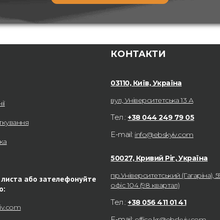
КОНТАКТИ
03110, Київ, Україна
вул, Університетська 13 А
ії
Тел.:
+38 044 249 79 05
ткування
E-mail:
info@ebskyiv.com
ка
50027, Кривий Ріг, Україна
пр.Університетський (Гагаріна), 5
 листа або зателефонуйте
офіс 104 (98 квартал)
ю:
Тел.:
+38 056 411 01 41
iv.com
E-mail:
office.kr@ebskyiv.com