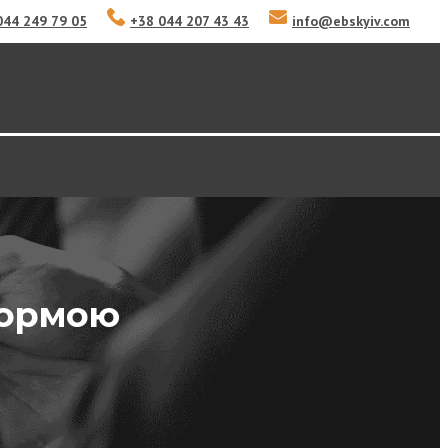
044 249 79 05
+38 044 207 43 43
info
@
ebskyiv.com
 формою