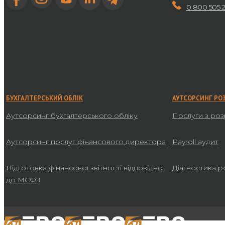
0 800 505 
БУХГАЛТЕРСЬКИЙ ОБЛІК
АУТСОРСИНГ РО
Аутсорсинг бухгалтерського обліку
Послуги з роз
Аутсорсинг послуг фінансового директора
Payroll аудит
Підготовка фінансової звітності відповідно
Діагностика р
до МСФЗ