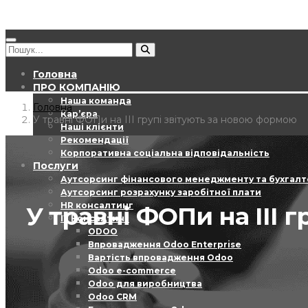
Головна
ПРО КОМПАНІЮ
Наша команда
Головна
Кар’єра
У травні ФОПи на ІІІ групі звітують за новою формою
Наші клієнти
Рекомендації
Корпоративна соціальна відповідальність
Послуги
Аутсорсинг фінансового менеджменту та бухгалт
Аутсорсинг розрахунку заробітної плати
HR консалтинг
У травні ФОПи на ІІІ 
ІТ Консалтинг
ODOO
Впровадження Odoo Enterprise
Вартість впровадження Odoo
Odoo e-commerce
Odoo для виробництва
Odoo CRM