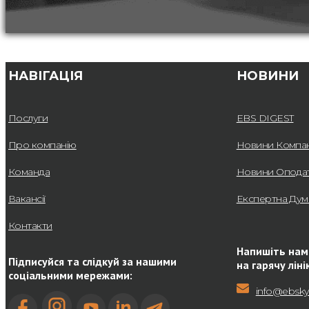
НАВІГАЦІЯ
НОВИНИ
Послуги
EBS DIGEST
Про компанію
Новини Компан
Команда
Новини Опода
Вакансії
Експертна Дум
Контакти
Напишіть нам
Підписуйся та слідкуй за нашими
на гарячу ліні
соціальними мережами:
info@ebsky