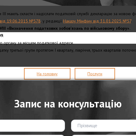
 ІІІ мають скласти і надіслати податковій службі декларацію за новою 
 від 19.06.2015 №578
, у редакції
Наказу Мінфіну від 31.01.2025 №57
.
 VIII «Визначення податкових зобов’язань по військовому збору».
09
.
 органу за місцем податкової адреси.
датку третьої групи протягом І кварталу, півріччя, трьох кварталів поточ
На головну
Послуги
Запис на консультацію