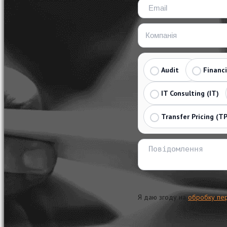
Audit
Financ
IT Consulting (IT)
Transfer Pricing (TP
Я даю згоду на
обробку пе