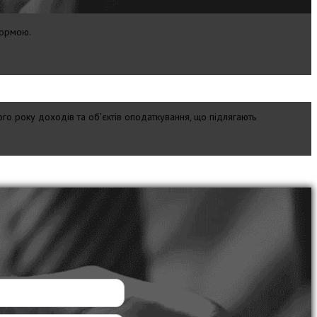
формою.
ного року доходів та об’єктів оподаткування, що підлягають