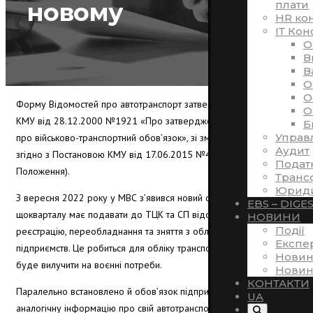
новому
плати
HR ко
ІТ Кон
O
В
В
O
O
Форму Відомостей про автотранспорт затверджено Постановою
O
КМУ від 28.12.2000 №1921 «Про затвердження Положення
Б
Управ
про військово-
транспортний обов’язок», зі змінами, внесеними
Аудит
згідно з Постановою КМУ від 17.06.2015 №405 (далі –
Подат
Положення).
Транс
Юриди
З вересня 2022 року у МВС з’явився новий обов’язок –
EBS – DIGE
щокварталу має подавати до ТЦК та СП відомості про
НОВИНИ
Події
реєстрацію, переобладнання та зняття з обліку транспорту
Експе
підприємств. Це робиться для обліку транспорту, який можна
Новин
буде вилучити на воєнні потреби.
Новин
КОНТАКТИ
Паралельно встановлено й обов’язок підприємств подавати
UA
аналогічну інформацію про свій автотранспорт до ТЦК та СП –