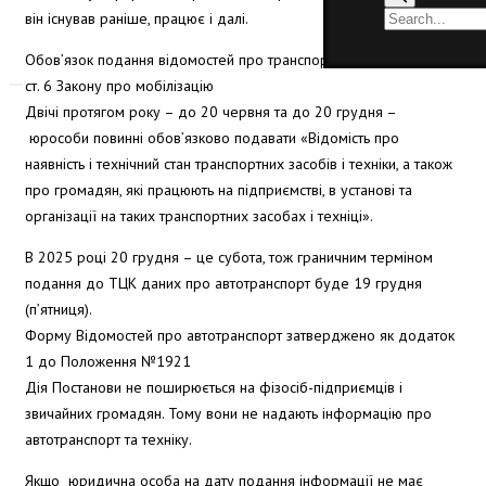
він існував раніше, працює і далі.
Обов’язок подання відомостей про транспорт затверджено ч. 2
ст. 6 Закону про мобілізацію
Двічі протягом року – до 20 червня та до 20 грудня –
юрособи повинні обов’язково подавати «Відомість про
наявність і технічний стан транспортних засобів і техніки, а також
про громадян, які працюють на підприємстві, в установі та
організації на таких транспортних засобах і техніці».
В 2025 році 20 грудня – це субота, тож граничним терміном
подання до ТЦК даних про автотранспорт буде 19 грудня
(п’ятниця).
Форму Відомостей про автотранспорт затверджено як додаток
1 до Положення №1921
Дія Постанови не поширюється на фізосіб-підприємців і
звичайних громадян. Тому вони не надають інформацію про
автотранспорт та техніку.
Якщо юридична особа на дату подання інформації не має