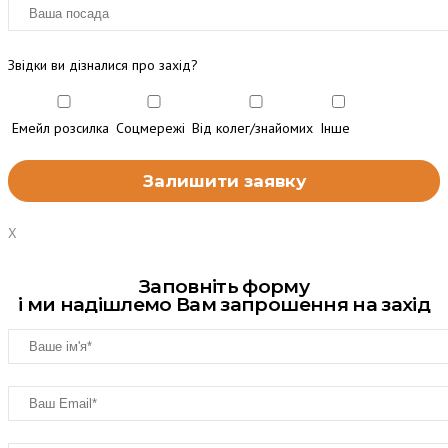
Звідки ви дізналися про захід?
Емейл розсилка
Соцмережі
Від колег/знайомих
Інше
X
Заповніть форму
і ми надішлемо Вам запрошення на захід