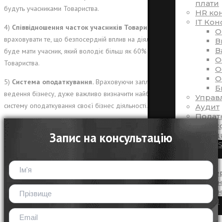
плати
будуть учасниками Товариства.
HR ко
ІТ Кон
4)
Співвідношення часток учасників Товариства.
Необхідно
O
враховувати те, що безпосердній вплив на діяльність підприємства
В
В
буде мати учасник, який володіє більш як 60% статутного капіталу
O
Товариства.
O
O
5)
Система оподаткування.
Враховуючи заплановані напрямки
Б
ведення бізнесу, дуже важливо визначити найбільш відповідну
Управ
систему оподаткування своєї бізнес діяльності.
Аудит
Подат
Транс
Запис на консультацію
Юриди
EBS – DIGE
НОВИНИ
Події
Експе
Новин
Новин
КОНТАКТИ
UA
RU