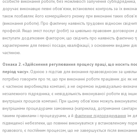
особисте виконання роботи, без можливості залучення субпідрядника, 
доручає виконавцю певні обов’язки, встановлює контроль за їх виконан
також позбавляє його комерційного ризику при виконанні таких обов’я
(виконання роботи). Про фактичну наявність трудових відносин свідчить
професій. Якщо зміст послуг (робіт) за цивільно-правовим договором д
виступати додатковим фактором, що свідчить про наявність фактично 
характерними для певної посади, кваліфікації, з основними видами дія
частиною.
Ознака 2. «
Здійснення регулювання процесу праці, що носить пос
період часу
»
.
Однією з підстав для визнання правовідносин за цивіл
потрібно говорити про те, що при виконанні роботи працівник діє як н
є частиною виробництва компанії, а не окремою індивідуально-визна
незалежного підрядника, є невіддільність виконуваної роботи від інши
внутрішніх процесів компанії. При цьому обов’язки можуть виконуват
внутрішніми процедурами замовника (наприклад, дотримання санітарно
такими правилами і процедурами, а й
фактичне підпорядкування
їм дл
підвищеної небезпеки, що повинні виконуватися у встановленому поря
правового, є постійним процесом, що не завершується після виконання ко