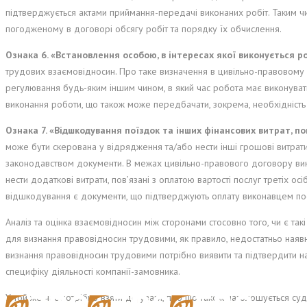
підтверджується актами приймання-передачі виконаних робіт. Таким ч
погодженому в договорі обсягу робіт та порядку їх обчислення.
Ознака 6. «Встановлення особою, в інтересах якої виконується ро
трудових взаємовідносин. Про таке визначення в цивільно-правовому 
регулювання будь-яким іншим чином, в який час робота має виконуват
виконання роботи, що також може передбачати, зокрема, необхідність
Ознака 7. «Відшкодування поїздок та інших фінансових витрат, по
може бути скерована у відрядження та/або нести інші грошові витрати
законодавством документи. В межах цивільно-правового договору викон
нести додаткові витрати, пов’язані з оплатою вартості послуг третіх 
відшкодування є документи, що підтверджують оплату виконавцем посл
Аналіз та оцінка взаємовідносин між сторонами стосовно того, чи є та
для визнання правовідносин трудовими, як правило, недостатньо наявн
визнання правовідносин трудовими потрібно виявити та підтвердити н
специфіку діяльності компанії-замовника.
У той же час потрібно взяти до уваги, про що також наголошується су