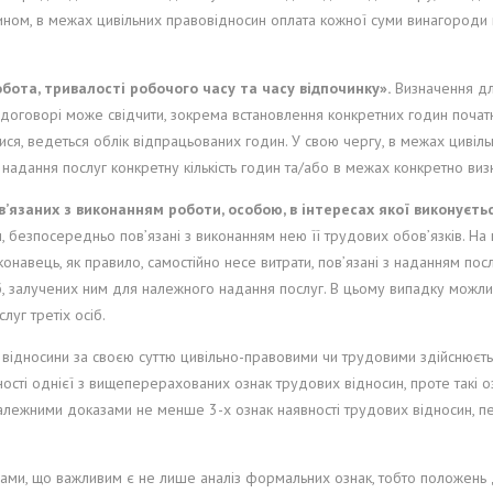
ином, в межах цивільних правовідносин оплата кожної суми винагороди п
бота, тривалості робочого часу та часу відпочинку».
Визначення дл
договорі може свідчити, зокрема встановлення конкретних годин почат
ися, ведеться облік відпрацьованих годин. У свою чергу, в межах циві
 надання послуг конкретну кількість годин та/або в межах конкретно в
в’язаних з виконанням роботи, особою, в інтересах якої виконуєть
, безпосередньо пов’язані з виконанням нею її трудових обов’язків. Н
авець, як правило, самостійно несе витрати, пов’язані з наданням посл
осіб, залучених ним для належного надання послуг. В цьому випадку мож
уг третіх осіб.
кі відносини за своєю суттю цивільно-правовими чи трудовими здійснюєть
ості однієї з вищеперерахованих ознак трудових відносин, проте такі о
алежними доказами не менше 3-х ознак наявності трудових відносин, пе
дами, що важливим є не лише аналіз формальних ознак, тобто положень 