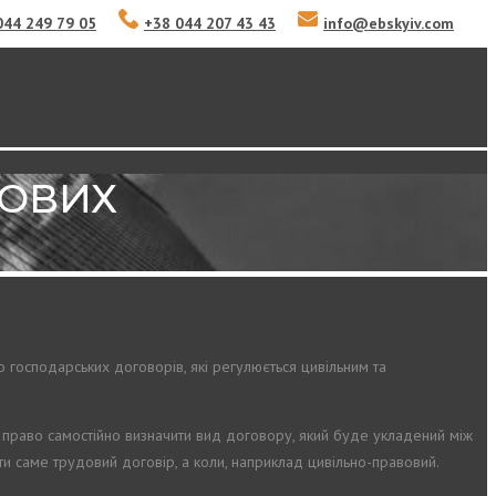
044 249 79 05
+38 044 207 43 43
info
@
ebskyiv.com
ДОВИХ
 господарських договорів, які регулюється цивільним та
ть право самостійно визначити вид договору, який буде укладений між
ти саме трудовий договір, а коли, наприклад цивільно-правовий.