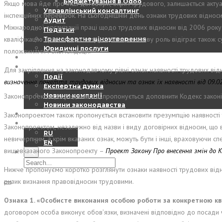
Бюджетування в Odoo
Якщо мова йде про інші договори, окрім трудового, залишається актуа
Управлінський консалтинг
інспекційних перевірок. На сьогоднішній день ознаки трудових віднос
Аудит
Міжнародної організації праці щодо трудових відносин від 2006 рок
Податки
кваліфікацію правовідносин трудовими, ключову роль відіграє також су
Трансфертне ціноутворення
Юридичні послуги
положеннями Рекомендації.
EBS – DIGEST
НОВИНИ
Для закріплення на законодавчому рівні ознак наявності трудових ві
Події
визначення поняття трудових відносин та ознак їх наявності від 09.02
Експертна думка
Законопроектом, серед іншого, пропонується доповнити Кодекс законі
Новини компанії
Новини законодавства
КОНТАКТИ
Законопроектом також пропонується встановити презумпцію наявності т
UA
Законопроектом, незалежно від назви і виду договірних відносин, що 
RU
невичерпним, а крім вказаних ознак, можуть бути і інші, враховуючи сп
EN
вищевказаного Законопроекту –
Проект Закону Про внесення змін до К
Нижче пропонуємо коротко розглянути ознаки наявності трудових відно
ризик визнання правовідносин трудовими.
Ознака 1. «
Особисте виконання особою роботи за конкретною ква
договором особа виконує обов’язки, визначені відповідно до посади чи