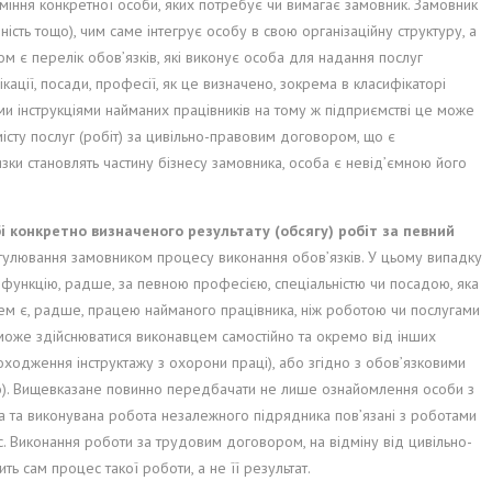
вміння конкретної особи, яких потребує чи вимагає замовник. Замовник
сть тощо), чим саме інтегрує особу в свою організаційну структуру, а
 є перелік обов’язків, які виконує особа для надання послуг
ації, посади, професії, як це визначено, зокрема в класифікаторі
ми інструкціями найманих працівників на тому ж підприємстві це може
сту послуг (робіт) за цивільно-правовим договором, що є
язки становлять частину бізнесу замовника, особа є невід’ємною його
і конкретно визначеного результату (обсягу) робіт за певний
егулювання замовником процесу виконання обов’язків. У цьому випадку
ує функцію, радше, за певною професією, спеціальністю чи посадою, яка
ем є, радше, працею найманого працівника, ніж роботою чи послугами
е може здійснюватися виконавцем самостійно та окремо від інших
ходження інструктажу з охорони праці), або згідно з обов’язковими
що). Вищевказане повинно передбачати не лише ознайомлення особи з
а та виконувана робота незалежного підрядника пов’язані з роботами
. Виконання роботи за трудовим договором, на відміну від цивільно-
ть сам процес такої роботи, а не її результат.