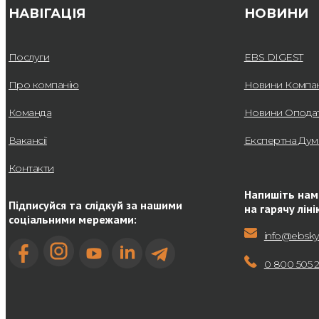
НАВІГАЦІЯ
НОВИНИ
Послуги
EBS DIGEST
Про компанію
Новини Компан
Команда
Новини Опода
Вакансії
Експертна Дум
Контакти
Напишіть нам
Підписуйся та слідкуй за нашими
на гарячу ліні
соціальними мережами:
info@ebsky
0 800 505 