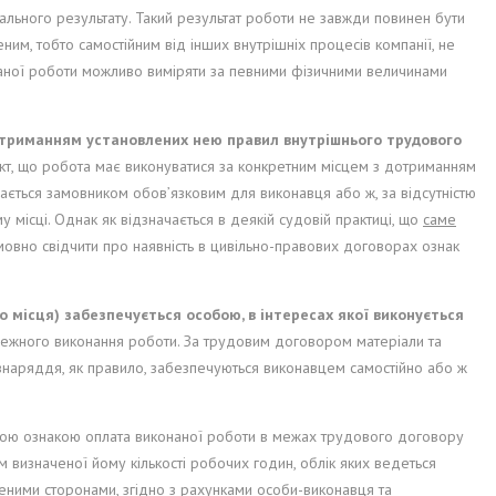
ного результату. Такий результат роботи не завжди повинен бути
еним, тобто самостійним від інших внутрішніх процесів компанії, не
наної роботи можливо виміряти за певними фізичними величинами
дотриманням установлених нею правил внутрішнього трудового
кт, що робота має виконуватися за конкретним місцем з дотриманням
ється замовником обов’язковим для виконавця або ж, за відсутністю
 місці. Однак як відзначається в деякій судовій практиці, що
саме
вно свідчити про наявність в цивільно-правових договорах ознак
го місця) забезпечується особою, в інтересах якої виконується
ежного виконання роботи. За трудовим договором матеріали та
знаряддя, як правило, забезпечуються виконавцем самостійно або ж
ною ознакою оплата виконаної роботи в межах трудового договору
 визначеної йому кількості робочих годин, облік яких ведеться
еними сторонами, згідно з рахунками особи-виконавця та