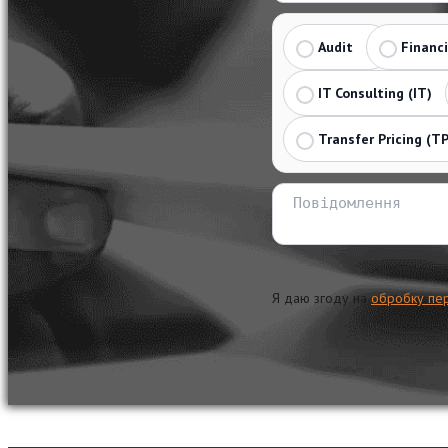
Audit
Financ
IT Consulting (IT)
Transfer Pricing (TP
Я даю згоду на
обробку пе