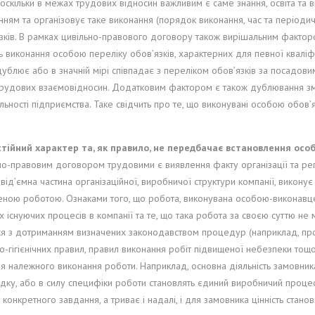
оскільки в межах трудових відносин важливим є саме знання, освіта та 
ням та організовує таке виконання (порядок виконання, час та періодичні
зків. В рамках цивільно-правового договору також вирішальним фактором
 виконання особою переліку обов’язків, характерних для певної кваліфік
ублює або в значній мірі співпадає з переліком обов’язків за посадови
трудових взаємовідносин. Додатковим фактором є також дублювання змі
льності підприємства. Таке свідчить про те, що виконувані особою обов’
тійний характер та, як правило, не передбачає встановлення особ
ьно-правовим договором трудовими є виявлення факту організації та р
евід’ємна частина організаційної, виробничої структури компанії, викон
ченою роботою. Ознаками того, що робота, виконувана особою-виконавц
х існуючих процесів в компанії та те, що така робота за своєю суттю н
ися з дотриманням визначених законодавством процедур (наприклад, про
-гігієнічних правил, правил виконання робіт підвищеної небезпеки то
я належного виконання роботи. Наприклад, основна діяльність замовник
дку, або в силу специфіки роботи становлять єдиний виробничий процес
нкретного завдання, а триває і надалі, і для замовника цінність станови