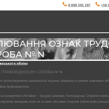
0 800 505 207
+38 
ЛЮВАННЯ ОЗНАК ТРУ
РОБА № N
ерського обліку
 ПРАВОВІДНОСИН: СПРОБА № N
о застосовуваною залишається модель співпраці в рамках цивільних або
 вид правовідносин.
за конкретних обставин – трудові, цивільні, господарські. Сторони маю
ереліку випадків, коли чи за яких обставин сторони зобов’язані уклада