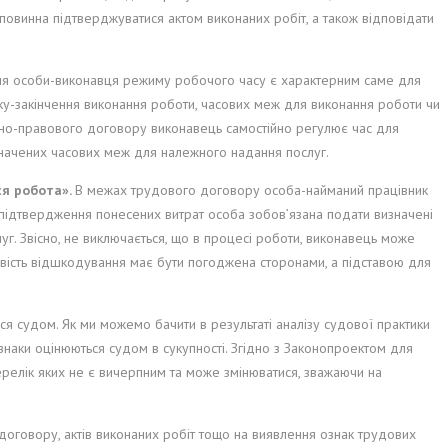
овинна підтверджуватися актом виконаних робіт, а також відповідати
я особи-виконавця режиму робочого часу є характерним саме для
ку-закінчення виконання роботи, часових меж для виконання роботи чи
льно-правового договору виконавець самостійно регулює час для
изначених часових меж для належного надання послуг.
ся робота».
В межах трудового договору особа-найманий працівник
а підтвердження понесених витрат особа зобов’язана подати визначені
уг. Звісно, не виключається, що в процесі роботи, виконавець може
ливість відшкодування має бути погоджена сторонами, а підставою для
ся судом. Як ми можемо бачити в результаті аналізу судової практики
знаки оцінюються судом в сукупності. Згідно з Законопроектом для
релік яких не є вичерпним та може змінюватися, зважаючи на
договору, актів виконаних робіт тощо на виявлення ознак трудових