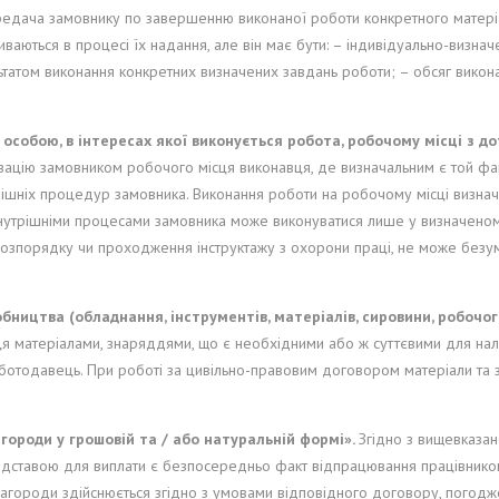
дача замовнику по завершенню виконаної роботи конкретного матеріаль
иваються в процесі їх надання, але він має бути: – індивідуально-визнач
ьтатом виконання конкретних визначених завдань роботи; – обсяг вико
особою, в інтересах якої виконується робота, робочому місці з 
ізацію замовником робочого місця виконавця, де визначальним є той фа
ішніх процедур замовника. Виконання роботи на робочому місці визнача
 внутрішніми процесами замовника може виконуватися лише у визначеному
зпорядку чи проходження інструктажу з охорони праці, не може безумо
обництва (обладнання, інструментів, матеріалів, сировини, робочо
я матеріалами, знаряддями, що є необхідними або ж суттєвими для нал
ботодавець. При роботі за цивільно-правовим договором матеріали та 
агороди у грошовій та / або натуральній формі».
Згідно з вищевказа
Підставою для виплати є безпосередньо факт відпрацювання працівником
агороди здійснюється згідно з умовами відповідного договору, погодж