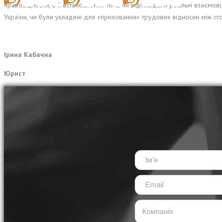
правовідносин, а й встановлення того, чи відповідали реальні взаємо
України, чи були укладені для «приховання» трудових відносин між ст
Ірина Кабачна
Юрист