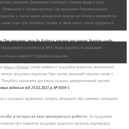
носин органами Державної інспекції з питань праці в ході
. Путівником є ознаки-критерії, що визначені Рекомендацією
 відносин, а також інших юридичних фактів, що можуть впливати на
 ознак суди при розгляді справи, в свою чергу, також керуються
 Про внесення змін до Кодексу законів про працю України щодо
а опрацюванні в комітетах ВРУ. Якщо коротко, то вказаним
пити ознаки наявності трудових відносин.
ня
трьох і більше
ознак наявності трудових відносин, визначених
в межах трудових відносин. При цьому вказаний перелік ознак є
та. Потрібно зазначити, що також подано альтернативний проект
вих відносин від 25.02.2021 р. №5054-1
.
дно з судовою практикою, можуть збільшити або навпаки, зменшити
особи, в інтересах якої виконуються роботи
»
. За трудовим
знакою про наявність трудових відносин свідчить, відповідно,