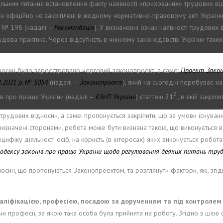
льним питання встановлення факту наявності «прихованих» трудових від
ин офіційно не закріплені в жодному нормативно-правовому акті України
у № 198 (надалі –
Рекомендація
). У визначенні ознак наявності трудових
дова практика. Через відсутність в чинному законодавстві України таких
дносин було зареєстровано черговий законопроект, а саме:
Проект Закону
.2021 р. № 5054
(надалі –
Законопроект
), який на сьогодні перебуває н
2
в про працю України (надалі –
КЗпП України
) статтею 21
, в якій закрі
рудових відносин, а саме: пропонується закріпити, що за умови існуван
визначені сторонами, робота може бути визнана такою, що виконується 
ецифіку діяльності осіб, на користь (в інтересах) яких виконується робо
одексу законів про працю України щодо регулювання деяких питань трудо
син, що пропонуються Законопроектом, та розглянути фактори, які, згі
ліфікацією, професією, посадою за дорученням та під контролем 
 професії, за якою така особа була прийнята на роботу. Згідно з цією о