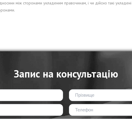
відносини між сторонами укладеним правочинам, і чи дійсно такі укладе
оронами.
Запис на консультацію