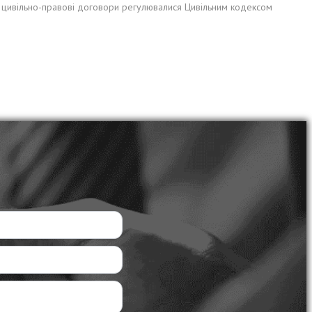
ні цивільно-правові договори регулювалися Цивільним кодексом