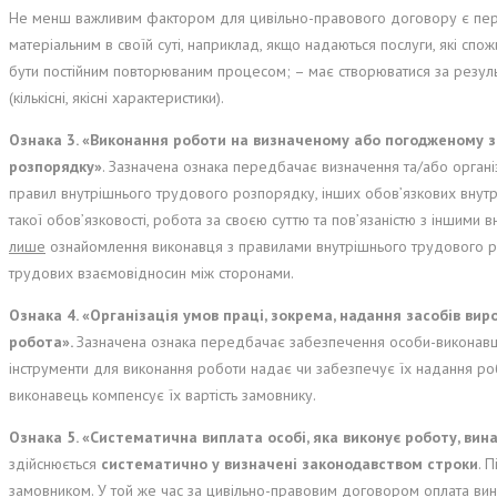
Не менш важливим фактором для цивільно-правового договору є пере
матеріальним в своїй суті, наприклад, якщо надаються послуги, які спож
бути постійним повторюваним процесом; – має створюватися за резул
(кількісні, якісні характеристики).
Ознака 3. «Виконання роботи на визначеному або погодженому з 
розпорядку»
. Зазначена ознака передбачає визначення та/або орган
правил внутрішнього трудового розпорядку, інших обов’язкових внутр
такої обов’язковості, робота за своєю суттю та пов’язаністю з іншими
лише
ознайомлення виконавця з правилами внутрішнього трудового ро
трудових взаємовідносин між сторонами.
Ознака 4. «Організація умов праці, зокрема, надання засобів вир
робота».
Зазначена ознака передбачає забезпечення особи-виконавц
інструменти для виконання роботи надає чи забезпечує їх надання ро
виконавець компенсує їх вартість замовнику.
Ознака 5. «Систематична виплата особі, яка виконує роботу, вин
здійснюється
систематично
у визначені законодавством строки
. 
замовником. У той же час за цивільно-правовим договором оплата вин