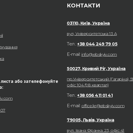
КОНТАКТИ
03110, Київ, Україна
вул, Університетська 13 А
ії
Тел.:
+38 044 249 79 05
ткування
E-mail:
info@ebskyiv.com
ка
50027, Кривий Ріг, Україна
пр.Університетський (Гагаріна), 5
 листа або зателефонуйте
офіс 104 (98 квартал)
ю:
Тел.:
+38 056 411 01 41
iv.com
E-mail:
office.kr@ebskyiv.com
207
79005, Львів, Україна
вул. Івана Франка. 23, офіс 41