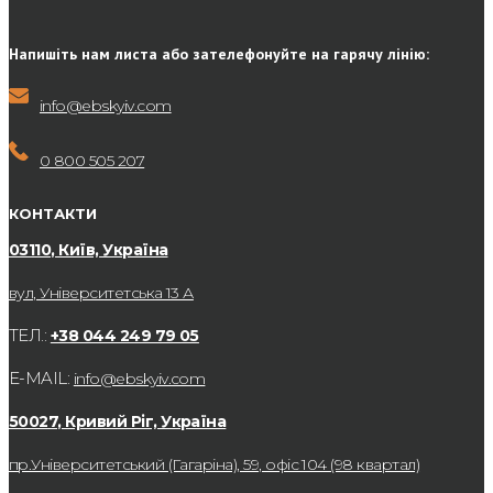
Напишіть нам листа або зателефонуйте на гарячу лінію:
info@ebskyiv.com
0 800 505 207
КОНТАКТИ
03110, Київ, Україна
вул, Університетська 13 А
ТЕЛ.:
+38 044 249 79 05
E-MAIL:
info@ebskyiv.com
50027, Кривий Ріг, Україна
пр.Університетський (Гагаріна), 59, офіс 104 (98 квартал)