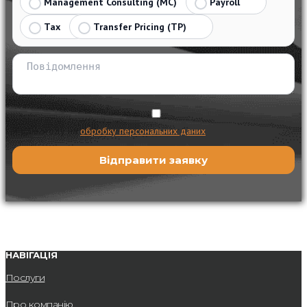
Management Consulting (MC)
Payroll
Tax
Transfer Pricing (TP)
Я даю згоду на
обробку персональних даних
НАВІГАЦІЯ
Послуги
Про компанію