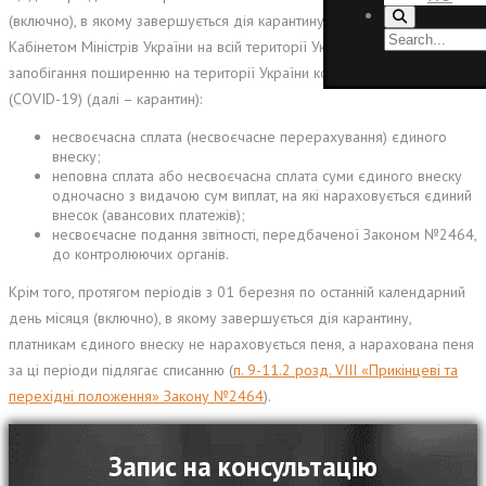
(включно), в якому завершується дія карантину, встановленого
Кабінетом Міністрів України на всій території України з метою
запобігання поширенню на території України коронавірусної хвороби
(COVID-19) (далі – карантин):
несвоєчасна сплата (несвоєчасне перерахування) єдиного
внеску;
неповна сплата або несвоєчасна сплата суми єдиного внеску
одночасно з видачою сум виплат, на які нараховується єдиний
внесок (авансових платежів);
несвоєчасне подання звітності, передбаченої Законом №2464,
до контролюючих органів.
Крім того, протягом періодів з 01 березня по останній календарний
день місяця (включно), в якому завершується дія карантину,
платникам єдиного внеску не нараховується пеня, а нарахована пеня
за ці періоди підлягає списанню (
п. 9-11.2
розд
. VIII «Прикінцеві та
перехідні положення» Закону №2464
).
Запис на консультацію