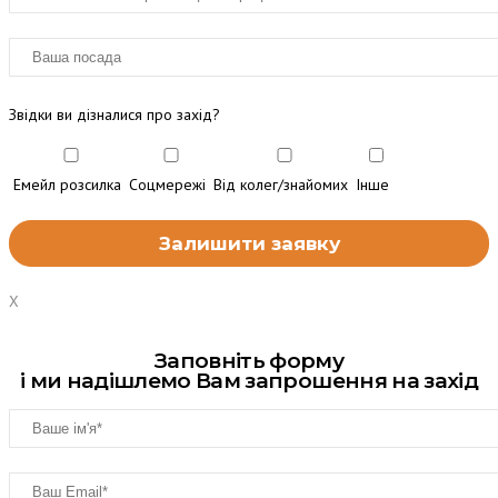
Звідки ви дізналися про захід?
Емейл розсилка
Соцмережі
Від колег/знайомих
Інше
X
Заповніть форму
і ми надішлемо Вам запрошення на захід