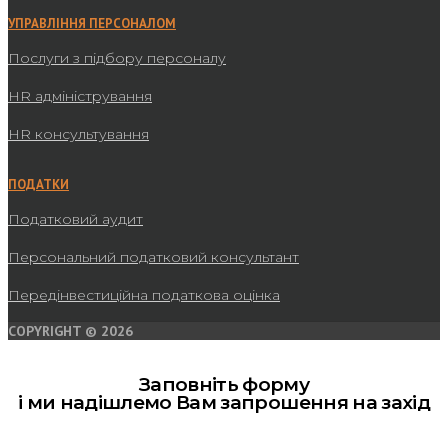
УПРАВЛІННЯ ПЕРСОНАЛОМ
Послуги з підбору персоналу
HR адміністрування
HR консультування
ПОДАТКИ
Податковий аудит
Персональний податковий консультант
Передінвестиційна податкова оцінка
COPYRIGHT © 2026
Заповніть форму
і ми надішлемо Вам запрошення на захід