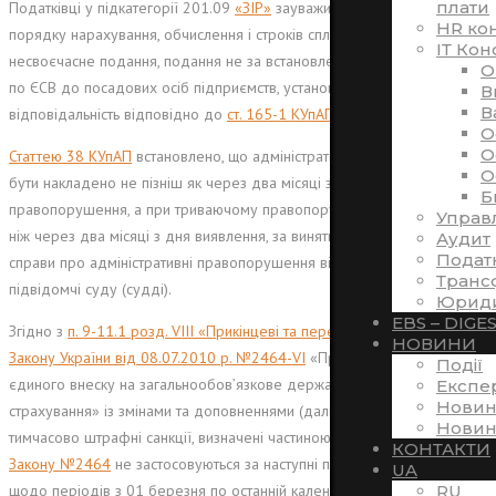
плати
Податківці у підкатегорії 201.09
«ЗІР»
зауважили, що за порушення
HR ко
порядку нарахування, обчислення і строків сплати ЄСВ, неподання,
ІТ Кон
несвоєчасне подання, подання не за встановленою формою звітності
O
по ЄСВ до посадових осіб підприємств, установ застосовується
В
В
відповідальність відповідно до
ст. 165-1 КУпАП
.
O
O
Статтею 38 КУпАП
встановлено, що адміністративне стягнення може
O
бути накладено не пізніш як через два місяці з дня вчинення
Б
правопорушення, а при триваючому правопорушенні – не пізніше
Управ
ніж через два місяці з дня виявлення, за винятком випадків, коли
Аудит
Подат
справи про адміністративні правопорушення відповідно до КУпАП
Транс
підвідомчі суду (судді).
Юриди
EBS – DIGE
Згідно з
п. 9-11.1
розд
. VIII «Прикінцеві та перехідні положення»
НОВИНИ
Закону України від 08.07.2010 р. №2464-VI
«Про збір та облік
Події
єдиного внеску на загальнообов’язкове державне соціальне
Експе
Новин
страхування» із змінами та доповненнями (далі – Закон №2464)
Новин
тимчасово штрафні санкції, визначені частиною одинадцятою
ст. 25
КОНТАКТИ
Закону №2464
не застосовуються за наступні порушення, вчинені
UA
RU
щодо періодів з 01 березня по останній календарний день місяця