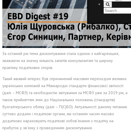
За останній рік тема дисконтування стала однією з найгарячіших,
зважаючи на значну кількість запитів
консультантам та широку
практику податкових спорів.
Такий жвавий інтерес був спричинений масовим переходом великих
українських компаній на Міжнародні стандарти фінансової звітності
(далі – МСФЗ) та необхідністю звітування за МСФЗ уже за 2019 рік, а
також прийняттям змін до Національних положень (стандартів)
бухгалтерського обліку (далі – П(С)БО). Актуальності даному питанню
суттєво додали і податкові органи, які останнім часом масово
додатково нараховують податкові зобов’язання з податку на
прибуток у зв’язку з проведенням дисконтування.