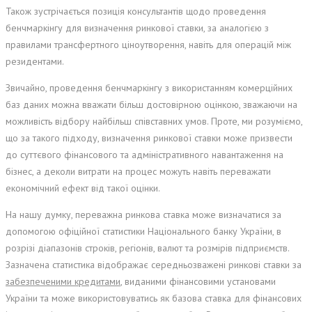
Також зустрічається позиція консультантів щодо проведення
бенчмаркінгу для визначення ринкової ставки, за аналогією з
правилами трансфертного ціноутворення, навіть для операцій між
резидентами.
Звичайно, проведення бенчмаркінгу з використанням комерційних
баз даних можна вважати більш достовірною оцінкою, зважаючи на
можливість відбору найбільш співставних умов. Проте, ми розуміємо,
що за такого підходу, визначення ринкової ставки може призвести
до суттєвого фінансового та адміністративного навантаження на
бізнес, а деколи витрати на процес можуть навіть переважати
економічний ефект від такої оцінки.
На нашу думку, переважна ринкова ставка може визначатися за
допомогою офіційної статистики Національного банку України, в
розрізі діапазонів строків, регіонів, валют та розмірів підприємств.
Зазначена статистика відображає середньозважені ринкові ставки за
забезпеченими кредитами
, виданими фінансовими установами
України та може використовуватись як базова ставка для фінансових