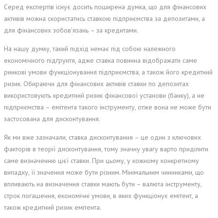
Серед експертів існує досить поширена думка, що для фінансових
активів можна скористатись ставкою підприємства за депозитами, а
для фінансових зобов’язань – за кредитами.
На нашу думку, такий підхід немає під собою належного
економічного підґрунтя, адже ставка повинна відображати саме
ринкові умови функціонування підприємства, а також його кредитний
ризик. Обираючи для фінансових активів ставки по депозитах
використовують кредитний ризик фінансової установи (банку), а не
підприємства – емітента такого інструменту, отже вона не може бути
застосована для дисконтування.
Як ми вже зазначали, ставка дисконтування – це один з ключових
факторів в теорії дисконтування, тому значну увагу варто приділити
саме визначенню цієї ставки. При цьому, у кожному конкретному
випадку, її значення може бути різним. Мінімальним чинниками, що
впливають на визначення ставки мають бути – валюта інструменту,
строк погашення, економічні умови, в яких функціонує емітент, а
також кредитний ризик емітента.