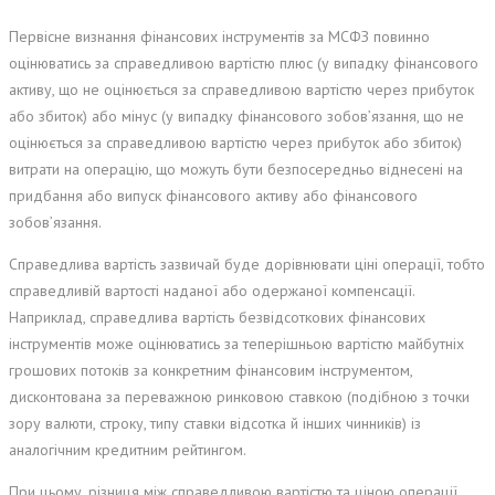
Первісне визнання фінансових інструментів за МСФЗ повинно
оцінюватись за справедливою вартістю плюс (у випадку фінансового
активу, що не оцінюється за справедливою вартістю через прибуток
або збиток) або мінус (у випадку фінансового зобов’язання, що не
оцінюється за справедливою вартістю через прибуток або збиток)
витрати на операцію, що можуть бути безпосередньо віднесені на
придбання або випуск фінансового активу або фінансового
зобов’язання.
Справедлива вартість зазвичай буде дорівнювати ціні операції, тобто
справедливій вартості наданої або одержаної компенсації.
Наприклад, справедлива вартість безвідсоткових фінансових
інструментів може оцінюватись за теперішньою вартістю майбутніх
грошових потоків за конкретним фінансовим інструментом,
дисконтована за переважною ринковою ставкою (подібною з точки
зору валюти, строку, типу ставки відсотка й інших чинників) із
аналогічним кредитним рейтингом.
При цьому, різниця між справедливою вартістю та ціною операції