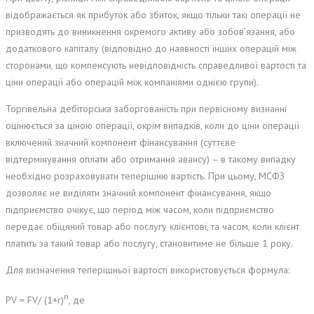
відображається як прибуток або збиток, якщо тільки такі операції не
призводять до виникнення окремого активу або зобов’язання, або
додаткового капіталу (відповідно до наявності інших операцій між
сторонами, що компенсують невідповідність справедливої вартості та
ціни операції або операцій між компаніями однією групи).
Торгівельна дебіторська заборгованість при первісному визнанні
оцінюється за ціною операції, окрім випадків, коли до ціни операції
включений значний компонент фінансування (суттєве
відтермінування оплати або отримання авансу) – в такому випадку
необхідно розраховувати теперішню вартість. При цьому, МСФЗ
дозволяє не виділяти значний компонент фінансування, якщо
підприємство очікує, що період між часом, коли підприємство
передає обіцяний товар або послугу клієнтові, та часом, коли клієнт
платить за такий товар або послугу, становитиме не більше 1 року.
Для визначення теперішньої вартості використовується формула:
n
PV = FV/ (1+r)
, де