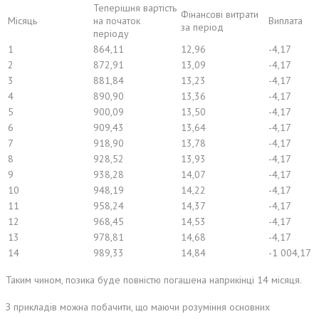
Теперішня вартість
Фінансові витрати
Місяць
на початок
Виплата
за період
періоду
1
864,11
12,96
-4,17
2
872,91
13,09
-4,17
3
881,84
13,23
-4,17
4
890,90
13,36
-4,17
5
900,09
13,50
-4,17
6
909,43
13,64
-4,17
7
918,90
13,78
-4,17
8
928,52
13,93
-4,17
9
938,28
14,07
-4,17
10
948,19
14,22
-4,17
11
958,24
14,37
-4,17
12
968,45
14,53
-4,17
13
978,81
14,68
-4,17
14
989,33
14,84
-1 004,17
Таким чином, позика буде повністю погашена наприкінці 14 місяця.
З прикладів можна побачити, що маючи розуміння основних