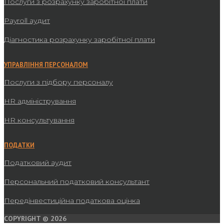
Послуги з розрахунку заробітної плати
Payroll аудит
Діагностика розрахунку заробітної плати
УПРАВЛІННЯ ПЕРСОНАЛОМ
Послуги з підбору персоналу
HR адміністрування
HR консультування
ПОДАТКИ
Податковий аудит
Персональний податковий консультант
Передінвестиційна податкова оцінка
COPYRIGHT © 2026