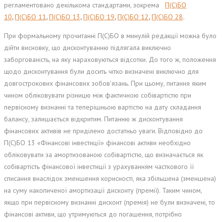
регламентовано декількома стандартами, зокрема
П(С)БО
10
,
П(С)БО 11
,
П(С)БО 13
,
П(С)БО 19
,
П(С)БО 12
,
П(С)БО 28
.
При формальному прочитанні П(С)БО в минулій редакції можна було
дійти висновку, що дисконтуванню підлягала виключно
заборгованість, на яку нараховуються відсотки. До того ж, положення
щодо дисконтування були досить чітко визначені виключно для
довгострокових фінансових зобов’язань. При цьому, питання яким
чином обліковувати різницю між фактичною собівартістю при
первісному визнанні та теперішньою вартістю на дату складання
балансу, залишається відкритим. Питанню ж дисконтування
фінансових активів не приділено достатньо уваги. Відповідно до
П(С)БО 13 «Фінансові інвестиції» фінансові активи необхідно
обліковувати за амортизованою собівартістю, що визначається як
собівартість фінансової інвестиції з урахуванням часткового її
списання внаслідок зменшення корисності, яка збільшена (зменшена)
на суму накопиченої амортизації дисконту (премії). Таким чином,
якщо при первісному визнанні дисконт (премія) не були визначені, то
фінансові активи, що утримуються до погашення, потрібно