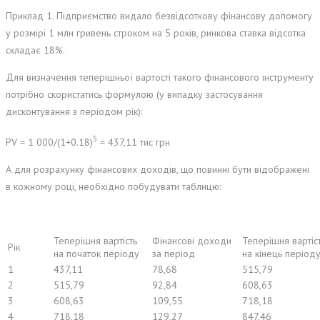
Приклад 1. Підприємство видало безвідсоткову фінансову допомогу
у розмірі 1 млн гривень строком на 5 років, ринкова ставка відсотка
складає 18%.
Для визначення теперішньої вартості такого фінансового інструменту
потрібно скористатись формулою (у випадку застосування
дисконтування з періодом рік):
5
PV = 1 000/(1+0.18)
= 437,11 тис грн
А для розрахунку фінансових доходів, що повинні бути відображені
в кожному році, необхідно побудувати таблицю:
Теперішня вартість
Фінансові доходи
Теперішня вартіс
Рік
на початок періоду
за період
на кінець період
1
437,11
78,68
515,79
2
515,79
92,84
608,63
3
608,63
109,55
718,18
4
718,18
129,27
847,46