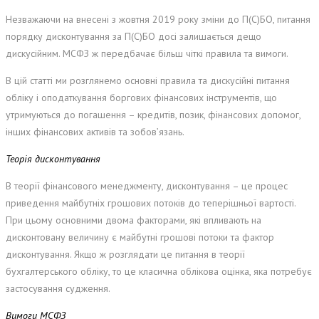
Незважаючи на внесені з жовтня 2019 року зміни до П(С)БО, питання
порядку дисконтування за П(С)БО досі залишається дещо
дискусійним. МСФЗ ж передбачає більш чіткі правила та вимоги.
В цій статті ми розглянемо основні правила та дискусійні питання
обліку і оподаткування боргових фінансових інструментів, що
утримуються до погашення – кредитів, позик, фінансових допомог,
інших фінансових активів та зобов’язань.
Теорія дисконтування
В теорії фінансового менеджменту, дисконтування – це процес
приведення майбутніх грошових потоків до теперішньої вартості.
При цьому основними двома факторами, які впливають на
дисконтовану величину є майбутні грошові потоки та фактор
дисконтування. Якщо ж розглядати це питання в теорії
бухгалтерського обліку, то це класична облікова оцінка, яка потребує
застосування судження.
Вимоги МСФЗ