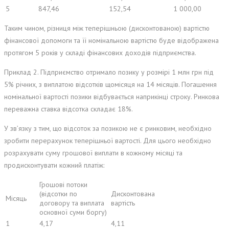
5
847,46
152,54
1 000,00
Таким чином, різниця між теперішньою (дисконтованою) вартістю
фінансової допомоги та її номінальною вартістю буде відображена
протягом 5 років у складі фінансових доходів підприємства.
Приклад 2. Підприємство отримало позику у розмірі 1 млн грн під
5% річних, з виплатою відсотків щомісяця на 14 місяців. Погашення
номінальної вартості позики відбувається наприкінці строку. Ринкова
переважна ставка відсотка складає 18%.
У зв’язку з тим, що відсоток за позикою не є ринковим, необхідно
зробити перерахунок теперішньої вартості. Для цього необхідно
розрахувати суму грошової виплати в кожному місяці та
продисконтувати кожний платіж:
Грошові потоки
(відсотки по
Дисконтована
Місяць
договору та виплата
вартість
основної суми боргу)
1
4,17
4,11