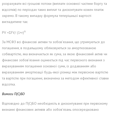
розрахувати всі грошові потоки (виплати основної частини боргу та
відсотків) по періодах таких виплат та дисконтувати кожен платіж
окремо. В такому випадку формула теперішньої вартості
вигладитиме так:
n
PV =ΣFV/ (1+r)
За МСФЗ всі фінансові активи та зобов’язання, що утримуються до
погашення, в подальшому обліковуються за амортизованою
собівартістю, яка визначається як сума, за якою фінансовий актив чи
фінансове зобов’язання оцінюється під час первісного визнання з
вирахуванням погашення основної суми, із додаванням або
вирахуванням амортизації будь-якої різниці між первісною вартістю
та вартістю при погашенні, визначена за методом ефективної ставки
відсотка.
Вимоги П(С)БО
Відповідно до П(С)БО необхідність в дисконтуванні при первісному
визнанні фінансових активів або зобов’язань опосередковано