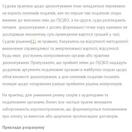
Судова практика щодо дисконтування поки складається переважно
на користь платників податків, але по-перше такі податкові спори
виникли до внесених змін до П(С)БО, а по-друге, суди розглядають
питання дисконтування з досить формальної точки зору належно не
дослідивши економічну суть приведення вартості грошей у часі.
Судові рішення
[1]
, як правило, базувались на відсутності методології
визначення справедливої та амортизованої вартості, відсутності
будь-яких роз’яснень контролюючих органів або практики
дисконтування. Припускаємо, що прийняті зміни до П(С)БО нададуть
додаткові аргументи податковим органам в майбутніх спорах щодо
обов’язковості дисконтування, а для платників податків посилять
позицію щодо оскарження раніше прийнятих рішень контролерів.
На практиці, для уникнення ризику спорів з аудиторами та
податковими органами, бізнес все частіше прагне визнавати
заборгованість короткостроковою, що формалізується положеннями
про оплату за вимогою або щорічною пролонгацією договорів.
Приклади розрахунку