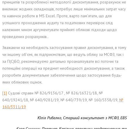
принципів та розробленої методології дисконтування, розрахунок не
викликає жодних складнощів, потребує лише мінімальних затрат часу
та навичок роботи в MS Excel. Проте, варто пам’ятати, що для
успішного проходження аудиту та податкових перевірок слід
належним чином аргументувати прийняті облікові підходи щодо
проведених розрахунків..
Зважаючи на необхідність застосування правил дисконтування, в тому
чи іншому об’ємі, як підприємствам, що ведуть обліку за МСФЗ, так і
за П(С)БО, рекомендуємо детально проаналізувати всі поточні та
потенційні операції на предмет необхідності дисконтування, а також
розробити документальне забезпечення щодо застосування будь-
яких облікових оцінок.
[1]
Судові справи № 826/9136/17 , № 826/16321/18, №
640/19241/18, № 640/9281/19, № 640/739/19, № 160/5358/19,
№
160/3311/19
Юлія Рибалко, Старший консультант з МСФЗ, EBS
Єгор Синицин, Партнер, Керівник практики оподаткування та