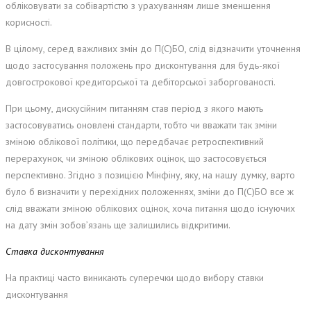
обліковувати за собівартістю з урахуванням лише зменшення
корисності.
В цілому, серед важливих змін до П(С)БО, слід відзначити уточнення
щодо застосування положень про дисконтування для будь-якої
довгострокової кредиторської та дебіторської заборгованості.
При цьому, дискусійним питанням став період з якого мають
застосовуватись оновлені стандарти, тобто чи вважати так зміни
зміною облікової політики, що передбачає ретроспективний
перерахунок, чи зміною облікових оцінок, що застосовується
перспективно. Згідно з позицією Мінфіну, яку, на нашу думку, варто
було б визначити у перехідних положеннях, зміни до П(С)БО все ж
слід вважати зміною облікових оцінок, хоча питання щодо існуючих
на дату змін зобов’язань ще залишились відкритими.
Ставка дисконтування
На практиці часто виникають суперечки щодо вибору ставки
дисконтування