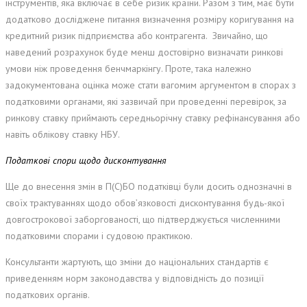
інструментів, яка включає в себе ризик країни. Разом з тим, має бути
додатково досліджене питання визначення розміру коригування на
кредитний ризик підприємства або контрагента. Звичайно, що
наведений розрахунок буде менш достовірно визначати ринкові
умови ніж проведення бенчмаркінгу. Проте, така належно
задокументована оцінка може стати вагомим аргументом в спорах з
податковими органами, які зазвичай при проведенні перевірок, за
ринкову ставку приймають середньорічну ставку рефінансування або
навіть облікову ставку НБУ.
Податкові спори щодо дисконтування
Ще до внесення змін в П(С)БО податківці були досить однозначні в
своїх трактуваннях щодо обов’язковості дисконтування будь-якої
довгострокової заборгованості, що підтверджується численними
податковими спорами і судовою практикою.
Консультанти жартують, що зміни до національних стандартів є
приведенням норм законодавства у відповідність до позиції
податкових органів.