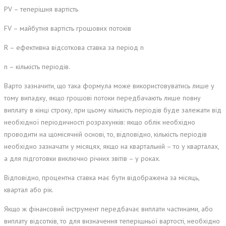
PV – теперішня вартість
FV – майбутня вартість грошових потоків
R – ефективна відсоткова ставка за період n
n – кількість періодів.
Варто зазначити, що така формула може використовуватись лише у
тому випадку, якщо грошові потоки передбачають лише повну
виплату в кінці строку, при цьому кількість періодів буде залежати від
необхідної періодичності розрахунків: якщо облік необхідно
проводити на щомісячній основі, то, відповідно, кількість періодів
необхідно зазначати у місяцях, якщо на квартальній – то у кварталах,
а для підготовки виключно річних звітів – у роках.
Відповідно, процентна ставка має бути відображена за місяць,
квартал або рік.
Якщо ж фінансовий інструмент передбачає виплати частинами, або
виплату відсотків, то для визначення теперішньої вартості, необхідно