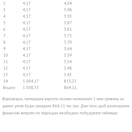
2
4,17
4,04
3
4,17
3,98
4
4,17
3,93
5
4,17
3,87
6
4,17
3,81
7
4,17
3,75
8
4,17
3,70
9
4,17
3,64
10
4,17
3,59
11
4,17
3,54
12
4,17
3,48
13
4,17
3,43
14
1 004,17
815,23
Всього
1 058,33
864,11
Відповідно, теперішня вартість позики номіналом 1 млн гривень за
даних умов буде складати 864,11 тис грн. Для того, щоб розподілити
фінансові витрати по періодах необхідно побудувати таблицю: