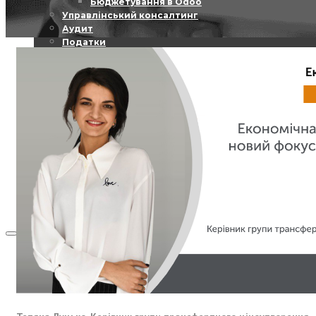
Бюджетування в Odoo
Управлінський консалтинг
Аудит
Податки
Трансфертне ціноутворення
Юридичні послуги
EBS – DIGEST
НОВИНИ
Події
Експертна думка
Новини компанії
Новини законодавства
КОНТАКТИ
UA