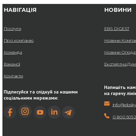
НАВІГАЦІЯ
НОВИНИ
Послуги
EBS DIGEST
Про компанію
Новини Компан
Команда
Новини Опода
Вакансії
Експертна Дум
Контакти
Напишіть нам
Підписуйся та слідкуй за нашими
на гарячу ліні
соціальними мережами:
info@ebsky
0 800 505 