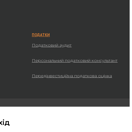
ПОДАТКИ
Податковий аудит
Персональний податковий консультант
Передінвестиційна податкова оцінка
хід