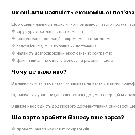
Як оцінити наявність економічної пов’яза
Щоб оцінити наявність економічної пов’язаності, варто проаналізув
🔶 структуру доходів і витрат компанії;
🔶 концентрацію операцій з окремими контрагентами;
🔶 залежність від фінансування чи постачання;
🔶 наявність довгострокових ексклюзивних контрактів;
🔶 фактичний вплив одного бізнесу на рішення іншого.
Чому це важливо?
Визнання компаній пов’язаними впливає на наявність вимог транс
Підвищується увага податкових органів до умов операцій між так
Виникає необхідність додаткового документування ринковості цін (
Що варто зробити бізнесу вже зараз?
🔶 провести аналіз ключових контрагентів;