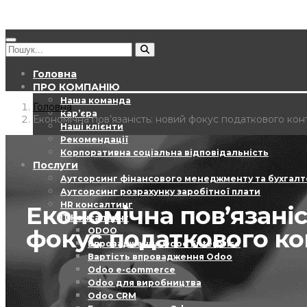
Головна
ПРО КОМПАНІЮ
Наша команда
Головна
Кар’єра
Економічна пов’язаність: новий фокус податкового ко
Наші клієнти
Рекомендації
Корпоративна соціальна відповідальність
Послуги
Аутсорсинг фінансового менеджменту та бухгалт
Аутсорсинг розрахунку заробітної плати
HR консалтинг
Економічна пов’язаніс
ІТ Консалтинг
фокус податкового к
ODOO
Впровадження Odoo Enterprise
Вартість впровадження Odoo
Odoo e-commerce
Odoo для виробництва
Odoo CRM