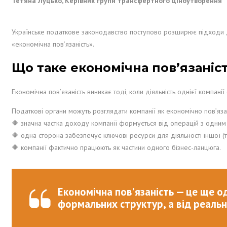
Тетяна Луцько, Керівник групи трансфертного ціноутворення
Українське податкове законодавство поступово розширює підходи до 
«економічна пов’язаність».
Що таке економічна пов’язаніс
Економічна пов’язаність виникає тоді, коли діяльність однієї компанії
Податкові органи можуть розглядати компанії як економічно пов’язан
🔶 значна частка доходу компанії формується від операцій з одним
🔶 одна сторона забезпечує ключові ресурси для діяльності іншої (то
🔶 компанії фактично працюють як частини одного бізнес-ланцюга.
Економічна пов’язаність — це ще од
формальних структур, а від реальн