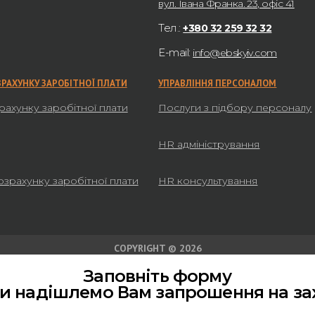
вул. Івана Франка. 23, офіс 41
Тел.:
+380 32 259 32 32
E-mail:
info@ebskyiv.com
ЗРАХУНКУ ЗАРОБІТНОЇ ПЛАТИ
УПРАВЛІННЯ ПЕРСОНАЛОМ
рахунку заробітної плати
Послуги з підбору персоналу
HR адміністрування
озрахунку заробітної плати
HR консультування
COPYRIGHT © 2026
Заповніть форму
ми надішлемо Вам запрошення на за