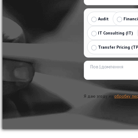
Audit
Financ
IT Consulting (IT)
Transfer Pricing (TP
Я даю згоду на
обробку пе