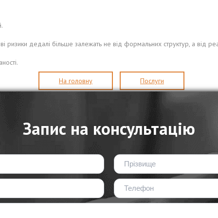
.
ві ризики дедалі більше залежать не від формальних структур, а від реа
ності.
На головну
Послуги
Запис на консультацію