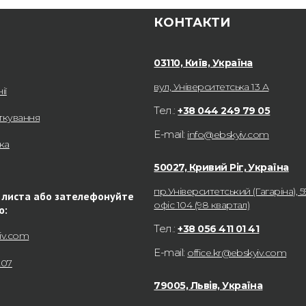
КОНТАКТИ
03110, Київ, Україна
вул, Університетська 13 А
ії
Тел.:
+38 044 249 79 05
ткування
E-mail:
info@ebskyiv.com
ка
50027, Кривий Ріг, Україна
пр.Університетський (Гагаріна), 5
 листа або зателефонуйте
офіс 104 (98 квартал)
ю:
Тел.:
+38 056 411 01 41
iv.com
E-mail:
office.kr@ebskyiv.com
207
79005, Львів, Україна