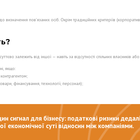
визначення пов’язаних осіб. Окрім традиційних критеріїв (корпоративни
ть?
 суттєво залежить від іншої — навіть за відсутності спільних власників або
і, якщо:
 контрагентом;
вари, фінансування, технології, персонал);
ин сигнал для бізнесу: податкові ризики дедал
ої економічної суті відносин між компаніями.