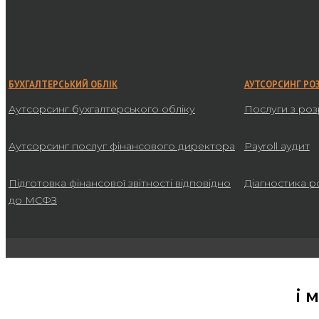
БУХГАЛТЕРСЬКИЙ ОБЛІК
АУТСОРСИНГ РО
Аутсорсинг бухгалтерського обліку
Послуги з роз
Аутсорсинг послуг фінансового директора
Payroll аудит
Підготовка фінансової звітності відповідно
Діагностика р
до МСФЗ
і 