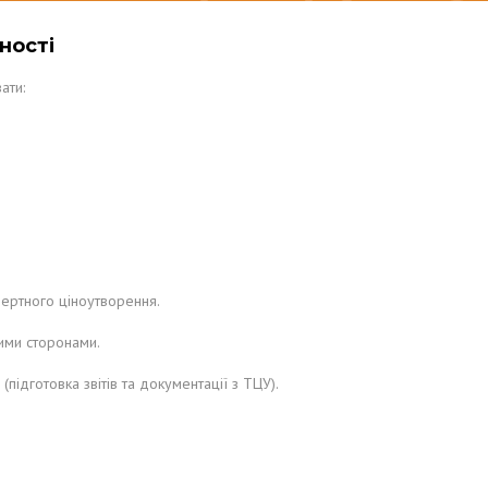
ності
ати:
фертного ціноутворення.
ими сторонами.
підготовка звітів та документації з ТЦУ).