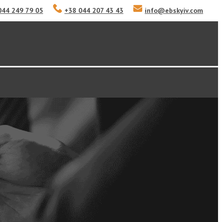
044 249 79 05
+38 044 207 43 43
info
@
ebskyiv.com