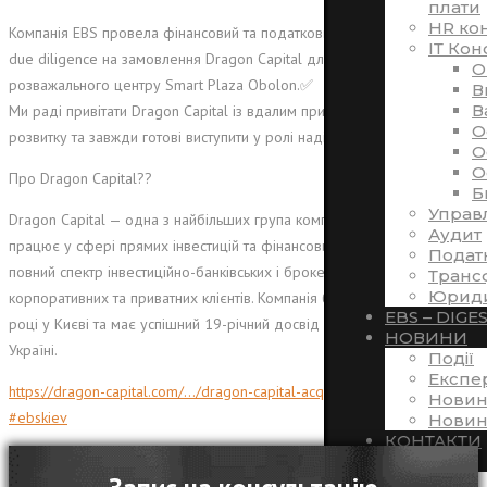
плати
HR ко
Компанія EBS провела фінансовий та податковий передінвестиційний
ІТ Кон
due diligence на замовлення Dragon
Capital для торгово-
O
розважального центру Smart Plaza Obolon.
✅
В
В
Ми раді привітати Dragon Capital із вдалим придбанням, бажаємо
O
розвитку та завжди готові виступити у ролі надійного партнера!
O
O
Про Dragon Capital
??
Б
Управ
Dragon Capital — одна з найбільших група компаній в Україні, яка
Аудит
працює у сфері прямих інвестицій та фінансових послуг, надаючи
Подат
повний спектр інвестиційно-банківських і брокерських послуг для
Транс
Юриди
корпоративних та приватних клієнтів. Компанія була заснована у 2000
EBS – DIGE
році у Києві та має успішний 19-річний досвід прямих інвестицій в
НОВИНИ
Україні.
Події
Експе
https://dragon-capital.com/…/dragon-capital-acquires-smart…/
Новин
#
ebskiev
Новин
КОНТАКТИ
UA
RU