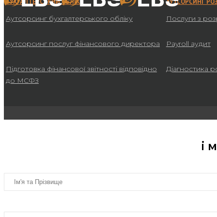
БУХГАЛТЕРСЬКИЙ ОБЛІК
АУТСОРСИНГ РО
Аутсорсинг бухгалтерського обліку
Послуги з роз
Аутсорсинг послуг фінансового директора
Payroll аудит
Підготовка фінансової звітності відповідно
Діагностика р
до МСФЗ
і 