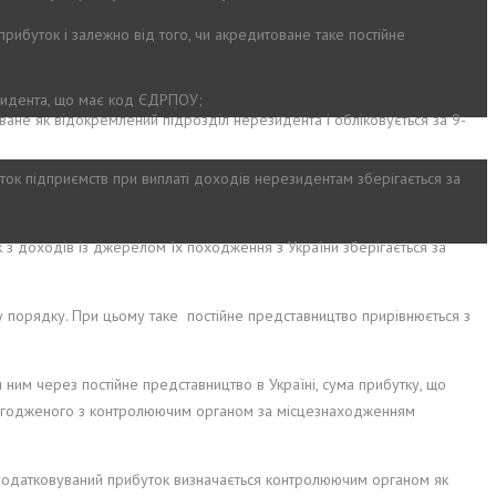
 прибуток і залежно від того, чи акредитоване таке постійне
езидента, що має код ЄДРПОУ;
оване як відокремлений підрозділ нерезидента і обліковується за 9-
ток підприємств при виплаті доходів нерезидентам зберігається за
к з доходів із джерелом їх походження з України зберігається за
му порядку. При цьому таке постійне представництво прирівнюється з
я ним через постійне представництво в Україні, сума прибутку, що
, погодженого з контролюючим органом за місцезнаходженням
податковуваний прибуток визначається контролюючим органом як