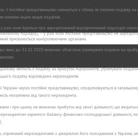
ок, її постійне представництво знімається з обліку як платник податку на
к платник інших видів податків:
 у разі коли йдеться про акредитований відокремлений підрозділ нер
ановленому порядку), – у разі коли постійне представництво не акредит
, який присвоюється контролюючими органами.
 до яких до 31.12.2020 включно обов’язок утримувати податок на прибу
виплати.
даткову звітність з податку на прибуток підприємств, утримувати подато
 цього податку відповідних нерезидентів.
рії України через постійне представництво, оподатковуються в загально
ність незалежно від такого нерезидента.
ежами і при цьому не визначає прибуток від своєї діяльності, що ведетьс
ня нерезидентом окремого балансу фінансово-господарської діяльності
У
.
ок, отриманий нерезидентами з джерелом його походження з України, о