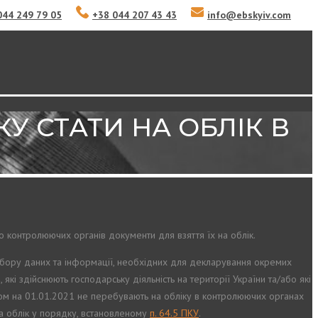
044 249 79 05
+38 044 207 43 43
info
@
ebskyiv.com
КУ СТАТИ НА ОБЛІК В
о контролюючих органів документи для взяття їх на облік.
збору даних та інформації, необхідних для декларування окремих
, які здійснюють господарську діяльність на території України та/або які
таном на 01.01.2021 не перебувають на обліку в контролюючих органах
на облік у порядку, встановленому
п. 64.5 ПКУ
.