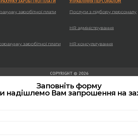
ЗРАХУНКУ ЗАРОБІТНОЇ ПЛАТИ
УПРАВЛІННЯ ПЕРСОНАЛОМ
рахунку заробітної плати
Послуги з підбору персоналу
HR адміністрування
озрахунку заробітної плати
HR консультування
COPYRIGHT © 2026
Заповніть форму
ми надішлемо Вам запрошення на за