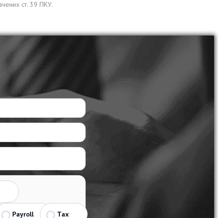
чених ст. 39 ПКУ.
Payroll
Tax