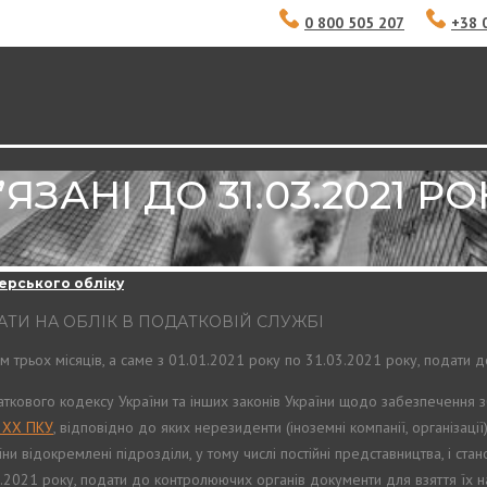
0 800 505 207
+38 
АНІ ДО 31.03.2021 РО
ерського обліку
ТАТИ НА ОБЛІК В ПОДАТКОВІЙ СЛУЖБІ
м трьох місяців, а саме з 01.01.2021 року по 31.03.2021 року, подати д
ткового кодексу України та інших законів України щодо забезпечення 
у ХХ ПКУ
, відповідно до яких нерезиденти (іноземні компанії, організації)
їни відокремлені підрозділи, у тому числі постійні представництва, і с
03.2021 року, подати до контролюючих органів документи для взяття їх 