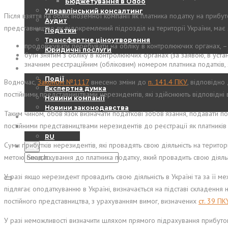
Бюджетування в Odoo
Управлінський консалтинг
Після взяття на облік іноземної компанії як платника податку на прибут
Аудит
представництво як відокремлений підрозділ на території України, має я
Податки
Трансфертне ціноутворення
продовжувати перебувати на обліку в контролюючих органах, –
Юридичні послуги
бути знятим з обліку в контролюючих органах (за заявою, в уст
EBS – DIGEST
значним реєстраційним (обліковим) номером платника податків
НОВИНИ
Події
Водночас,
Законом №1117
внесено зміни до
п. 141.4 ПКУ
, відповідно
Експертна думка
постійними представництвами нерезидентів, які здійснюють відповідні 
Новини компанії
Новини законодавства
Таким чином, обов’язок визначати податкові зобов’язання, подавати по
КОНТАКТИ
постійними представництвами нерезидентів до реєстрації як платників
UA
RU
Суми прибутків нерезидентів, які провадять свою діяльність на терито
метою оподаткування до платника податку, який провадить свою діяль
У разі якщо нерезидент провадить свою діяльність в Україні та за її м
підлягає оподаткуванню в Україні, визначається на підставі складен
постійного представництва, з урахуванням вимог, визначених
ст. 39 ПК
У разі неможливості визначити шляхом прямого підрахування прибут