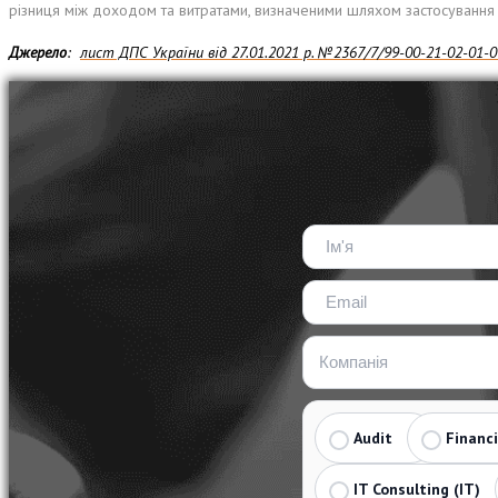
різниця між доходом та витратами, визначеними шляхом застосування 
Джерело
:
лист ДПС України від 27.01.2021 р. №2367/7/99-00-21-02-01-0
Audit
Financ
IT Consulting (IT)