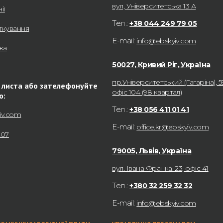
вул, Університетська 13 А
ії
Тел.:
+38 044 249 79 05
ткування
E-mail:
info@ebskyiv.com
ка
50027, Кривий Ріг, Україна
пр.Університетський (Гагаріна), 5
 листа або зателефонуйте
офіс 104 (98 квартал)
ю:
Тел.:
+38 056 411 01 41
iv.com
E-mail:
office.kr@ebskyiv.com
207
79005, Львів, Україна
вул. Івана Франка. 23, офіс 41
Тел.:
+380 32 259 32 32
E-mail:
info@ebskyiv.com