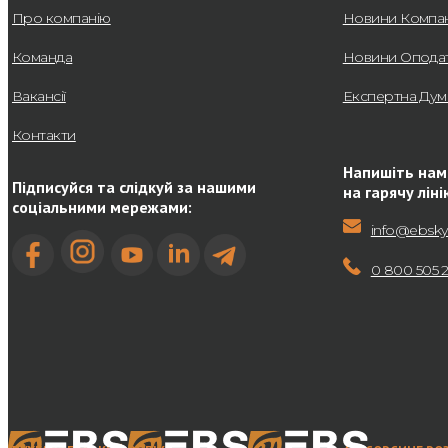
Про компанію
Новини Компан
Команда
Новини Опода
Вакансії
Експертна Дум
Контакти
Напишіть нам
Підписуйся та слідкуй за нашими
на гарячу ліні
соціальними мережами:
info@ebsky
0 800 505 