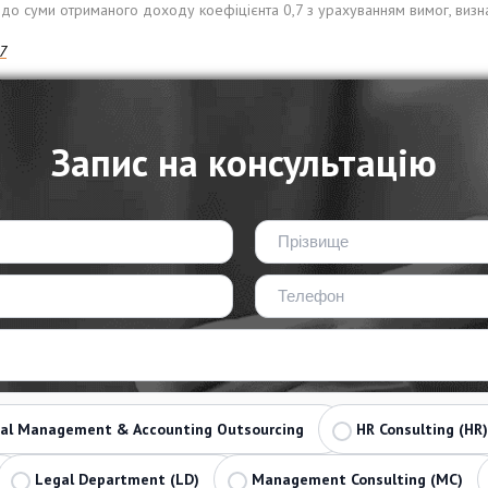
до суми отриманого доходу коефіцієнта 0,7 з урахуванням вимог, визна
7
Запис на консультацію
ial Management & Accounting Outsourcing
HR Consulting (HR)
Legal Department (LD)
Management Consulting (MC)