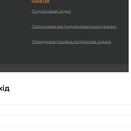
ПОДАТКИ
Податковий аудит
Персональний податковий консультант
Передінвестиційна податкова оцінка
хід