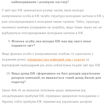
найменуванням і розміром частки)?
У звіті про КІК зазначається розмір частки, якою володіє
контролююча особа в КІК та/або структура володіння часткою в КІК у
разі опосередкованого володіння такою часткою. Тобто, структуру
іноземної компанії розкривати не потрібно, якщо тільки через неї не
відбувається опосередковане володіння часткою в КІК.
Фізична особа, яка володіє КІК має від свого імені
подавати звіт?
Якщо фізична особа є контролюючою особою, то одночасно з
поданням річної
декларації про майновий стан і доходи
за
відповідний календарний рік, вона зобов’язана подати звіт про КІК.
Якщо дохід КІК сформовано на базі доходів українських
дочірніх компаній, чи вважається такий дохід базою для
податку?
Закон 466-ІХ не визначає положень щодо звільнення від
оподаткування прибутків КІК, отриманих джерелом походження з
України, тобто прибутки КІК отримані від українських дочірніх