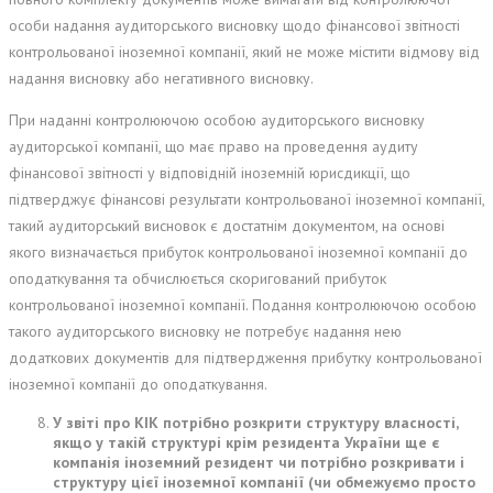
особи надання аудиторського висновку щодо фінансової звітності
контрольованої іноземної компанії, який не може містити відмову від
надання висновку або негативного висновку.
При наданні контролюючою особою аудиторського висновку
аудиторської компанії, що має право на проведення аудиту
фінансової звітності у відповідній іноземній юрисдикції, що
підтверджує фінансові результати контрольованої іноземної компанії,
такий аудиторський висновок є достатнім документом, на основі
якого визначається прибуток контрольованої іноземної компанії до
оподаткування та обчислюється скоригований прибуток
контрольованої іноземної компанії. Подання контролюючою особою
такого аудиторського висновку не потребує надання нею
додаткових документів для підтвердження прибутку контрольованої
іноземної компанії до оподаткування.
У звіті про КІК потрібно розкрити структуру власності,
якщо у такій структурі крім резидента України ще є
компанія іноземний резидент чи потрібно розкривати і
структуру цієї іноземної компанії (чи обмежуємо просто