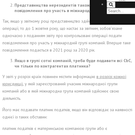
Представництва нерезидентів також мають подавати
повідомлення про участь в міжнародній групі компаній?
Так, якщо у звітному році представництво здійснювало контрольовані
операції, то до 1 жовтня року, що настає за звітним, зобов’язане
одночасно з поданням звіту про контрольовані операції подати
повідомлення про участь у міжнародній групі компаній. Вперше таке
повідомлення подається в 2021 році за 2020 рік.
Якщо в групі сотні компаній, треба буде подавати всі CbC,
чи тільки по контрагентах платника?
У звіті у розрізі країн повинен містити інформацію
в розрізі кожної
юрисдикції
, у якій зареєстрований учасник міжнародної групи
компаній або в якій міжнародна група компаній здійснює свою
діяльність.
Його має подавати платник податків, якщо він відповідає за наявності
однієї із таких обставин:
платник податків є материнською компанією групи або є