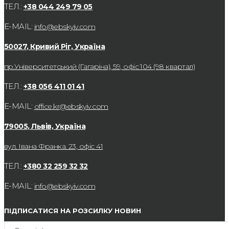
ТЕЛ.:
+38 044 249 79 05
E-MAIL:
info@ebskyiv.com
50027, Кривий Ріг, Україна
пр.Університетський (Гагаріна), 59, офіс 104 (98 квартал)
ТЕЛ.:
+38 056 411 01 41
E-MAIL:
office.kr@ebskyiv.com
79005, Львів, Україна
вул. Івана Франка. 23, офіс 41
ТЕЛ.:
+380 32 259 32 32
E-MAIL:
info@ebskyiv.com
ПІДПИСАТИСЯ НА РОЗСИЛКУ НОВИН