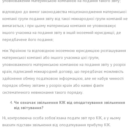
уповноважений материнською компанією на подання такого звіту;
відповідно до вимог законодавства місцезнаходження материнської
компанії групи подання звіту від такої міжнародної групи компаній не
вимагається, і при цьому материнська компанія не уповноважує
іншого учасника на подання звіту в іншій іноземній юрисдикції, де
передбачене його подання;
між Україною та відповідною іноземною юрисдикцією розташування
материнської компанії або іншого учасника цієї групи,
уповноваженого материнською компанією на подання звіту у розрізі
країн, підписаний міжнародний договір, що передбачає можливість
здійснення обміну податковою інформацією, але не набув чинності
порядок обміну звітами у розрізі країн або наявні факти
систематичного невиконання такого порядку.
Чи означає звільнення КІК від оподаткування звільнення
від звітування?
Ні, контролююча особа зобов’язана подати звіт про КІК, а у ньому
вказати підстави звільнення від оподаткування прибутку КІК.