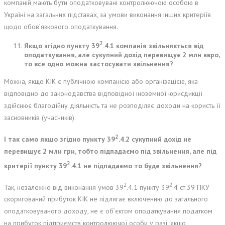
компаній мають бути оподатковувані контролюючою особою в
Україні на загальних підставах, за умови виконання інших критеріїв
щодо обов’язкового оподаткування.
2
Якщо згідно пункту 39
.4.1 компанія звільняється від
оподаткування, але сукупний дохід перевищує 2 млн євро,
то все одно можна застосувати звільнення?
Можна, якщо КІК є публічною компанією або організацією, яка
відповідно до законодавства відповідної іноземної юрисдикції
здійснює благодійну діяльність та не розподіляє доходи на користь її
засновників (учасників).
2
І так само якщо згідно пункту 39
.4.2 сукупний дохід не
перевищує 2 млн грн, тобто підпадаємо під звільнення, але під
2
критерії пункту 39
.4.1 не підпадаємо то буде звільнення?
2
2
Так, незалежно від виконання умов 39
.4.1 пункту 39
.4 ст.39 ПКУ
скоригований прибуток КІК не підлягає включенню до загального
оподатковуваного доходу, не є об’єктом оподаткування податком
на прибуток підприємств контролюючої особи у разі, якщо