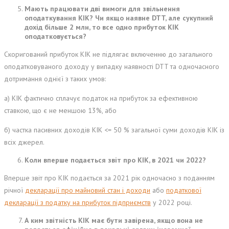
Мають працювати дві вимоги для звільнення
оподаткування КІК? Чи якщо наявне DTT, але сукупний
дохід більше 2 млн, то все одно прибуток КІК
оподатковується?
Скоригований прибуток КІК не підлягає включенню до загального
оподатковуваного доходу у випадку наявності DTT та одночасного
дотримання однієї з таких умов:
а) КІК фактично сплачує податок на прибуток за ефективною
ставкою, що є не меншою 13%, або
б) частка пасивних доходів КІК <= 50 % загальної суми доходів КІК із
всіх джерел.
Коли вперше подається звіт про КІК, в 2021 чи 2022?
Вперше звіт про КІК подається за 2021 рік одночасно з поданням
річної
декларації про майновий стан і доходи
або
податкової
декларації з податку на прибуток підприємств
у 2022 році.
А ким звітність КІК має бути завірена, якщо вона не