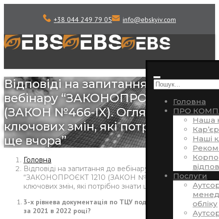
+38 044 249 79 05
info
@
ebskyiv.com
Відповіді на запитання до
вебінару “ЗАКОНОПРОЄКТ 1210
Головна
(ЗАКОН №466-IX). Огляд
ПРО КОМП
Наша 
ключових змін, які потрібно знати
Кар’єр
ще вчора”
Наші к
Реком
Корпо
Головна
відпов
Відповіді на запитання до вебінару
Послуги
“ЗАКОНОПРОЄКТ 1210 (ЗАКОН №466-IX). Огляд
Аутсо
ключових змін, які потрібно знати ще вчора”
менед
3-х рівнева документація по ТЦУ подається перший раз
обліку
за 2021 в 2022 році?
Аутсор