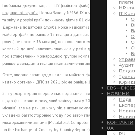
плати
Глобальна документація з ТЦУ (майстер-файл) подається
на запит
HR ко
податкової служби
. Норми Закону №466-IX в частині майстер-файлу
ІТ Кон
O
та звіту у розрізі країн починають діяти з 01 січня 2021 року.
В
Державна податкова служба може надіслати запит з вимогою надати
В
майстер-файл не раніше 12 місяців з дати закінчення фінансового
O
року (і не пізніше 36 місяців), встановленого міжнародною групою
O
O
компаній, до якої належить платник, а у разі відсутності відомостей
Б
про встановлений міжнародною групою компаній фінансовий рік – не
Управ
раніше дванадцяти місяців після закінчення звітного року.
Аудит
Подат
Отже, вперше запит щодо надання майстер-файлу може бути
Транс
Юриди
надано органами ДПС за 2021 рік не раніше 1 січня 2023 року.
EBS – DIGE
НОВИНИ
Звіт у розрізі країн вперше має подаватися відповідними платниками
Події
щодо фінансового року, який закінчується у 2021 році (протягом 12
Експе
місяців), але не раніше ніж у рік, в якому компетентними органами
Новин
укладено багатосторонню угоду про автоматичний обмін
Новин
КОНТАКТИ
міждержавними звітами (Мultilateral Сompetent Authority Agreement
UA
on the Exchange of Country-by-Country Reports).
RU