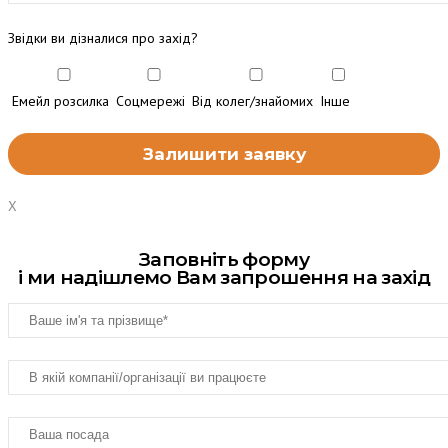
Звідки ви дізналися про захід?
Емейл розсилка
Соцмережі
Від колег/знайомих
Інше
X
Заповніть форму
і ми надішлемо Вам запрошення на захід