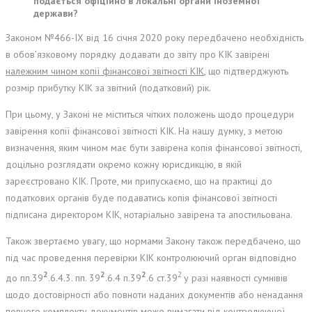
подається офіційно в локальні органи іноземної
держави?
Законом №466-IX від 16 січня 2020 року передбачено необхідність
в обов’язковому порядку додавати до звіту про КІК завірені
належним чином копії фінансової звітності КІК
, що підтверджують
розмір прибутку КІК за звітний (податковий) рік.
При цьому, у Законі не міститься чітких положень щодо процедури
завірення копії фінансової звітності КІК. На нашу думку, з метою
визначення, яким чином має бути завірена копія фінансової звітності,
доцільно розглядати окремо кожну юрисдикцію, в якій
зареєстровано КІК. Проте, ми припускаємо, що на практиці до
податкових органів буде подаватись копія фінансової звітності
підписана директором КІК, нотаріально завірена та апостильована.
Також звертаємо увагу, що нормами Закону також передбачено, що
під час проведення перевірки КІК контролюючий орган відповідно
2
2
2
2
до пп.39
.6.4.3. пп. 39
.6.4 п.39
.6 ст.39
у разі наявності сумнівів
щодо достовірності або повноти наданих документів або ненадання
повного комплекту документів може вимагати від контролюючої