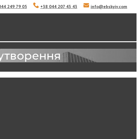
044 249 79 05
+38 044 207 43 43
info
@
ebskyiv.com
оутворення