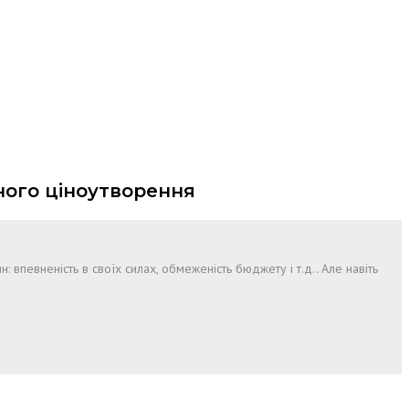
ного ціноутворення
: впевненість в своїх силах, обмеженість бюджету і т.д.. Але навіть