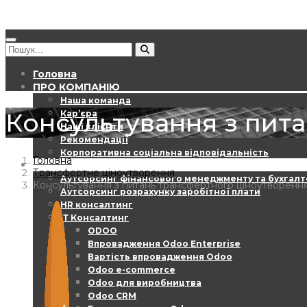
Головна
ПРО КОМПАНІЮ
Наша команда
Консультування з пит
Кар’єра
Наші клієнти
Рекомендації
Корпоративна соціальна відповідальність
Головна
Послуги
Трансфертне ціноутворення
Аутсорсинг фінансового менеджменту та бухгалт
Консультування з питань трансфертного ціноутворенн
Аутсорсинг розрахунку заробітної плати
HR консалтинг
ІТ Консалтинг
ODOO
Впровадження Odoo Enterprise
Вартість впровадження Odoo
Odoo e-commerce
Odoo для виробництва
Odoo CRM