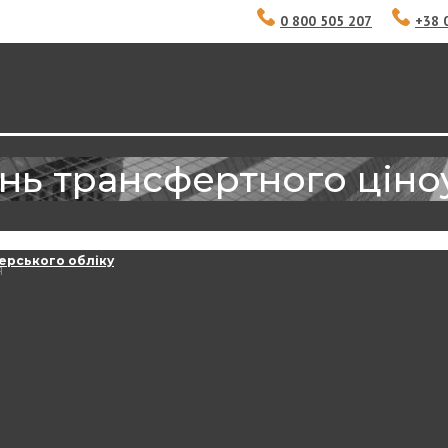
0 800 505 207
+38 
ань трансфертного цін
ерського обліку
я