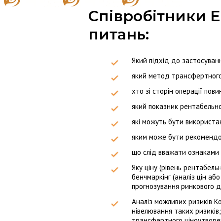
Співробітники E
питань:
Який підхід до застосува
який метод трансфертного
хто зі сторін операції по
який показник рентабельн
які можуть бути використа
яким може бути рекомендов
що слід вважати ознаками 
Яку ціну (рівень рентабель
бенчмаркінг (аналіз цін аб
прогнозування ринкового д
Аналіз можливих ризиків К
нівелювання таких ризиків
трансфертного ціноутворен