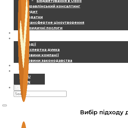
Бюджетування в Odoo
Управлінський консалтинг
Аудит
Податки
Трансфертне ціноутворення
Юридичні послуги
EBS – DIGEST
НОВИНИ
Події
Експертна думка
Новини компанії
Новини законодавства
КОНТАКТИ
UA
RU
EN
Вибір підходу