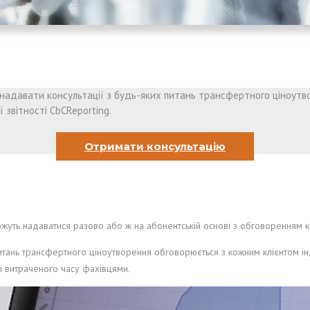
м надавати консультації з будь-яких питань трансфертного ціноутв
 звітності CbCReporting.
Отримати консультацію
уть надаватися разово або ж на абонентській основі з обговоренням кіл
питань трансфертного ціноутворення обговорюється з кожним клієнтом інд
ті витраченого часу фахівцями.