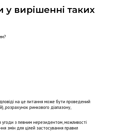
и у вирішенні таких
им?
відповіді на це питання може бути проведений
й), розрахунок ринкового діапазону,
я угоди з певним нерезидентом, можливості
ня змін для цілей застосування правил