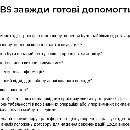
BS завжди готові допомогт
ння методів трансфертного ціноутворення буде найбільш підходящ
 ціноутворення повинен застосовуватися?
винен бути обраний тестуючою стороною для аналізу?
ості повинен використовуватися?
ні джерела інформації?
аний підхід до вибору аналізованого періоду?
порівнянності?
ності) слід вважати відповідним принципу «витягнутої руки»? Для 
о рентабельності в порівнянних операціях або у порівнянних компані
іапазону на майбутні періоди.
омпанії з точки зору трансфертного ціноутворення в разі укладенн
; аналіз положень договору для надання рекомендацій щодо внесен
ня при необхідності.