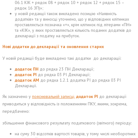
06.1 КІК + рядок 08 + рядок 10 + рядок 12 + рядок 15 –
рядок 16 ЗП)»;
у новій редакції також викладено позицію «Наявність
додатків» та у виносці уточнено, що у відповідних клітинках
проставляється позначка «+», крім клітинок під літерами «ПН»
та «КІК», у яких проставляється кількість поданих додатків до
декларації з податку на прибуток.
Нові додатки до декларації та оновлення старих
У новій редакції буде викладено такі додатки до декларації:
додаток ПН
до рядка 23 ПН Декларації;
додаток РІ
до рядка 03 РІ Декларації;
додаток АМ
до рядка 1.2.1 додатка РІ до рядка 03 РІ
Декларації.
Як зазначено у
пояснювальній записці,
додаток РІ
до декларації
приводиться у відповідність із положеннями ПКУ, якими, зокрема,
передбачено:
збільшення фінансового результату податкового (звітного) періоду:
на суму 30 відсотків вартості товарів, у тому числі необоротних