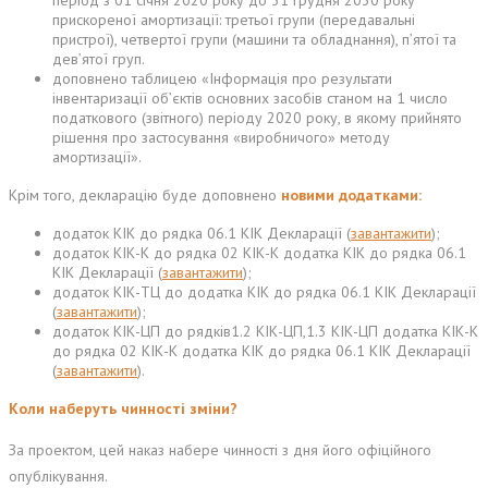
період з 01 січня 2020 року до 31 грудня 2030 року
прискореної амортизації: третьої групи (передавальні
пристрої), четвертої групи (машини та обладнання), п’ятої та
дев’ятої груп.
доповнено таблицею «Інформація про результати
інвентаризації об’єктів основних засобів станом на 1 число
податкового (звітного) періоду 2020 року, в якому прийнято
рішення про застосування «виробничого» методу
амортизації».
Крім того, декларацію буде доповнено
новими додатками:
додаток КІК до рядка 06.1 КІК Декларації (
завантажити
);
додаток КІК-К до рядка 02 КІК-К додатка КІК до рядка 06.1
КІК Декларації (
завантажити
);
додаток КІК-ТЦ до додатка КІК до рядка 06.1 КІК Декларації
(
завантажити
);
додаток КІК-ЦП до рядків1.2 КІК-ЦП,1.3 КІК-ЦП додатка КІК-К
до рядка 02 КІК-К додатка КІК до рядка 06.1 КІК Декларації
(
завантажити
).
Коли наберуть чинності зміни?
За проектом, цей наказ набере чинності з дня його офіційного
опублікування.