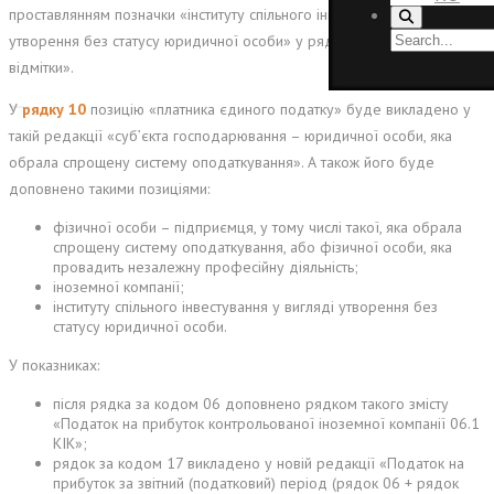
проставлянням позначки «інституту спільного інвестування у вигляді
утворення без статусу юридичної особи» у рядку 10 «Особливі
відмітки».
У
рядку 10
позицію «платника єдиного податку» буде викладено у
такій редакції «суб’єкта господарювання – юридичної особи, яка
обрала спрощену систему оподаткування». А також його буде
доповнено такими позиціями:
фізичної особи – підприємця, у тому числі такої, яка обрала
спрощену систему оподаткування, або фізичної особи, яка
провадить незалежну професійну діяльність;
іноземної компанії;
інституту спільного інвестування у вигляді утворення без
статусу юридичної особи.
У показниках:
після рядка за кодом 06 доповнено рядком такого змісту
«Податок на прибуток контрольованої іноземної компанії 06.1
КІК»;
рядок за кодом 17 викладено у новій редакції «Податок на
прибуток за звітний (податковий) період (рядок 06 + рядок