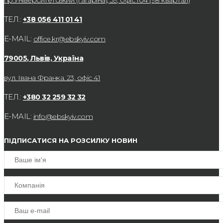
пр.Університетський (Гагаріна), 59, офіс 104 (98 квартал)
ТЕЛ.:
+38 056 411 01 41
E-MAIL:
office.kr@ebskyiv.com
79005, Львів, Україна
вул. Івана Франка. 23, офіс 41
ТЕЛ.:
+380 32 259 32 32
E-MAIL:
info@ebskyiv.com
ПІДПИСАТИСЯ НА РОЗСИЛКУ НОВИН