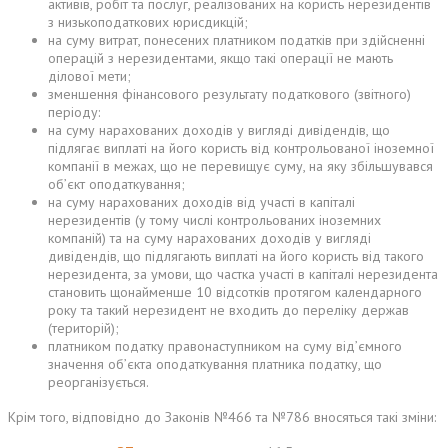
активів, робіт та послуг, реалізованих на користь нерезидентів
з низькоподаткових юрисдикцій;
на суму витрат, понесених платником податків при здійсненні
операцій з нерезидентами, якщо такі операції не мають
ділової мети;
зменшення фінансового результату податкового (звітного)
періоду:
на суму нарахованих доходів у вигляді дивідендів, що
підлягає виплаті на його користь від контрольованої іноземної
компанії в межах, що не перевищує суму, на яку збільшувався
об’єкт оподаткування;
на суму нарахованих доходів від участі в капіталі
нерезидентів (у тому числі контрольованих іноземних
компаній) та на суму нарахованих доходів у вигляді
дивідендів, що підлягають виплаті на його користь від такого
нерезидента, за умови, що частка участі в капіталі нерезидента
становить щонайменше 10 відсотків протягом календарного
року та такий нерезидент не входить до переліку держав
(територій);
платником податку правонаступником на суму від’ємного
значення об’єкта оподаткування платника податку, що
реорганізується.
Крім того, відповідно до Законів №466 та №786 вносяться такі зміни: