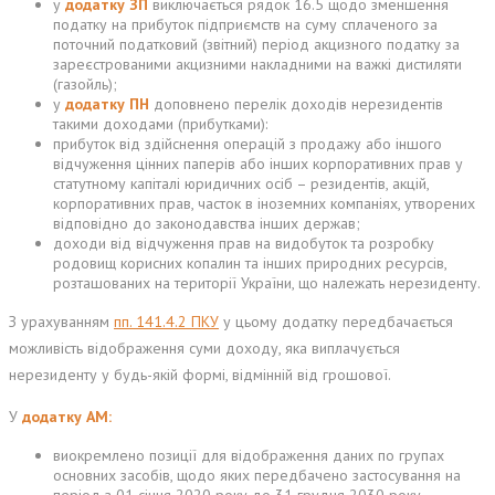
у
додатку ЗП
виключається рядок 16.5 щодо зменшення
податку на прибуток підприємств на суму сплаченого за
поточний податковий (звітний) період акцизного податку за
зареєстрованими акцизними накладними на важкі дистиляти
(газойль);
у
додатку ПН
доповнено перелік доходів нерезидентів
такими доходами (прибутками):
прибуток від здійснення операцій з продажу або іншого
відчуження цінних паперів або інших корпоративних прав у
статутному капіталі юридичних осіб – резидентів, акцій,
корпоративних прав, часток в іноземних компаніях, утворених
відповідно до законодавства інших держав;
доходи від відчуження прав на видобуток та розробку
родовищ корисних копалин та інших природних ресурсів,
розташованих на території України, що належать нерезиденту.
З урахуванням
пп
. 141.4.2 ПКУ
у цьому додатку передбачається
можливість відображення суми доходу, яка виплачується
нерезиденту у будь-якій формі, відмінній від грошової.
У
додатку АМ:
виокремлено позиції для відображення даних по групах
основних засобів, щодо яких передбачено застосування на