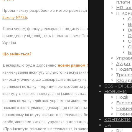
плати
HR ко
Проект наказу розроблено з метою реалізації вимог
Закону №466
та
ІТ Кон
Закону №786
.
O
В
Таким чином, форму декларації з податку на прибуток буде
В
O
приведено у відповідність із положеннями Податкового кодексу
O
України.
O
Б
Що зміниться?
Управ
Аудит
Декларацію буде доповнено
новим рядком 9
«Повне
Подат
найменування інституту спільного інвестування». Щодо цього у
Транс
виносці уточнено, що декларація з податку на прибуток подається
Юриди
EBS – DIGE
платником податку – юридичною особою за результатами діяльності
НОВИНИ
інституту спільного інвестування (заповнюється поле 9). У разі якщо
Події
платник податку здійснює управління активами кількох інститутів
Експе
спільного інвестування, декларація складається та подається окремо
Новин
Новин
по кожному інституту спільного інвестування без статусу юридичної
КОНТАКТИ
особи, активами яких він управляє відповідно до Закону України
UA
«Про інститути спільного інвестування», із заповненням рядка 9 та
RU