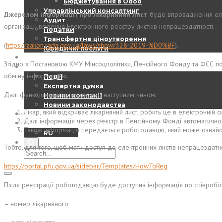
Бюджетування в Odoo
Управлінський консалтинг
Джерелом інформації про лікарняний лист
буде впровадження елек
Аудит
організації ведення Електронного реєстру листків непрацездатності.
Податки
Трансфертне ціноутворення
(
https://zakon.rada.gov.ua/laws/show/328-2019-%D0%BF
).
Юридичні послуги
EBS – DIGEST
Згідно з Постановою КМУ Мінсоцполітики, Пенсійного Фонду та ФСС п
НОВИНИ
обміну інформацією.
Події
Експертна думка
Далі функціонувати це повинно наступним чином:
Новини компанії
Новини законодавства
Лікар, який відкриває лікарняний лист, робить це в електронній 
КОНТАКТИ
Далі інформація через реєстр в Пенсійному Фонді автоматично
UA
Також інформація передається роботодавцю, який може ознайоми
RU
Тобто, для того, щоб мати доступ до електронних листів непрацездатно
https://portal.pfu.gov.ua/sidebar/Templates/HowToReg
Після реєстрації роботодавцю буде доступна інформація по співробітн
– номер лікарняного