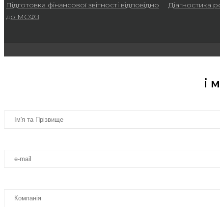
Підготовка фінансової звітності відповідно
Діагностика р
до МСФЗ
і 