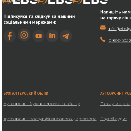
Контакти
Напишіть нам
Підписуйся та слідкуй за нашими
на гарячу ліні
соціальними мережами:
info@ebsky
0 800 505 
БУХГАЛТЕРСЬКИЙ ОБЛІК
АУТСОРСИНГ РО
Аутсорсинг бухгалтерського обліку
Послуги з роз
Аутсорсинг послуг фінансового директора
Payroll аудит