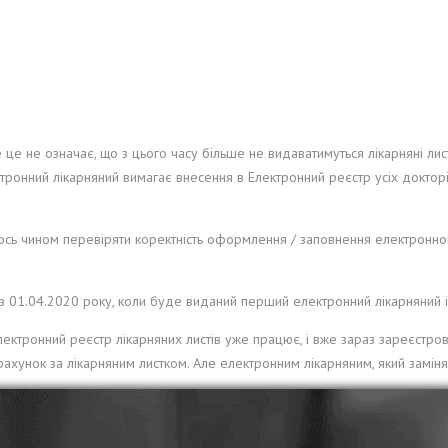
е це не означає, що з цього часу більше не видаватимуться лікарняні ли
тронний лікарняний вимагає внесення в Електронний реєстр усіх докторів
ь чином перевіряти коректність оформлення / заповнення електронного л
 01.04.2020 року, коли буде виданий перший електронний лікарняний і, 
лектронний реєстр лікарняних листів уже працює, і вже зараз зареєст
рахунок за лікарняним листком. Але електронним лікарняним, який заміня