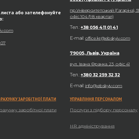
пр.Університетський (Гагаріна), 5
 листа або зателефонуйте
офіс 104 (98 квартал)
ю:
Тел.:
+38 056 411 01 41
iv.com
E-mail:
office.kr@ebskyiv.com
207
79005, Львів, Україна
вул. Івана Франка. 23, офіс 41
Тел.:
+380 32 259 32 32
E-mail:
info@ebskyiv.com
ЗРАХУНКУ ЗАРОБІТНОЇ ПЛАТИ
УПРАВЛІННЯ ПЕРСОНАЛОМ
рахунку заробітної плати
Послуги з підбору персоналу
HR адміністрування