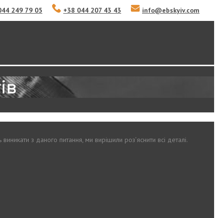
044 249 79 05
+38 044 207 43 43
info
@
ebskyiv.com
ів
 виникати з даного питання, ми вирішили роз’яснити всі деталі.