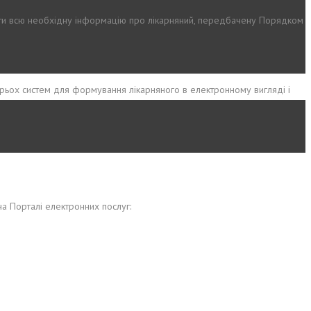
ити всю необхідну інформацію про лікарняний, передбачену Порядком
рьох систем для формування лікарняного в електронному вигляді і
на Порталі електронних послуг: