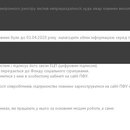
тронного реєстру листків непрацездатності, куди лікар повинен внос
овинні були до 01.04.2020 року налагодити обмін інформацією серед т
системі і підписує його своїм ЕЦП (цифровим підписом).
 передається до Фонду соціального страхування.
тися з нею в особистому кабінеті на сайті ПФУ.
сті співробітників, підприємство повинно зареєструватися на сайті ПФУ 
иках, які працюють у нього за основним місцем роботи, а саме: