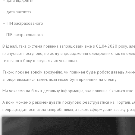
– дата відкриття
– дата закриття
– ІПН застрахованого
– ПІБ застрахованого
В ідеалі, така система повинна запрацювати вже з 01.04.2020 року, ал
планується поступово, по ходу впровадження електронних, так як елек
технічного боку в лікувальних установах.
Також, поки не зовсім зрозуміло, чи повинен буде роботодавець якимос
апріорі вважатися таким, який може бути прийнятий на оплату.
Ми чекаємо на більш детальну інформацію, яка повинна з’явиться вже з
А поки можемо рекомендувати поступово реєструватися на Порталі. Е
непрацездатності своїх співробітників, а також сформувати заявку-роз