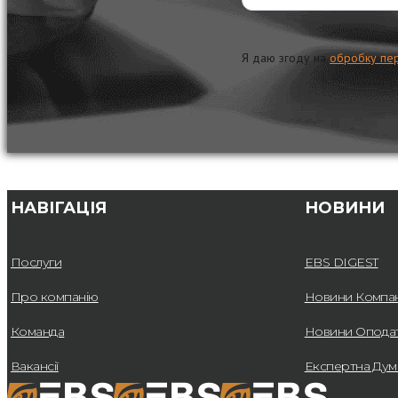
Я даю згоду на
обробку пе
НАВІГАЦІЯ
НОВИНИ
Послуги
EBS DIGEST
Про компанію
Новини Компан
Команда
Новини Опода
Вакансії
Експертна Дум