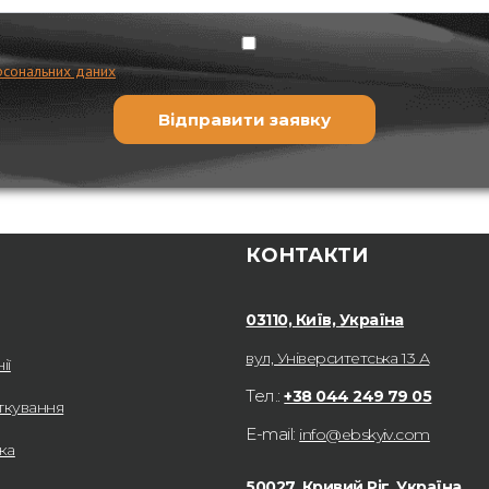
рсональних даних
КОНТАКТИ
03110, Київ, Україна
вул, Університетська 13 А
ії
Тел.:
+38 044 249 79 05
ткування
E-mail:
info@ebskyiv.com
ка
50027, Кривий Ріг, Україна