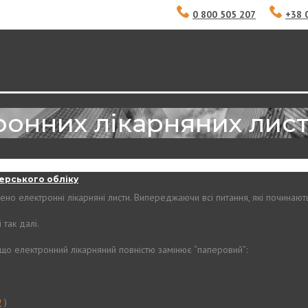
0 800 505 207
+38 
онних лікарняних лист
ерського обліку
джено електронні
лікарняні листи. Випереджаючи всі питання, які починають
 так далі.
о електронний лікарняний повністю замінює “паперовий”:
9
)