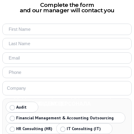
Complete the form
and our manager will contact you
ПЕРЕДІНВЕСТИЦІЙНА ПОДАТКОВА ОЦІНКА
ПІДГОТОВКА ЗВІТІВ ПРО КОНТРОЛЬОВАНІ
ПІДГОТОВКА МІЖНАРОДНОЇ ЗВІТНОСТІ CBC
ПОШУК ТА ПІДБІР ПЕРСОНАЛА
(TAX DUE DILIGENCE)
ОПЕРАЦІЇ
REPORTING
Audit
Financial Management & Accounting Outsourcing
HR Consulting (HR)
IT Consulting (IT)