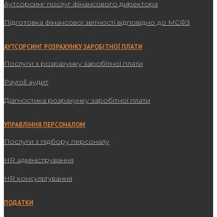
Аутсорсинг послуг фінансового директора
Підготовка фінансової звітності відповідно до МСФЗ
АУТСОРСИНГ РОЗРАХУНКУ ЗАРОБІТНОЇ ПЛАТИ
Послуги з розрахунку заробітної плати
Payroll аудит
Діагностика розрахунку заробітної плати
УПРАВЛІННЯ ПЕРСОНАЛОМ
Послуги з підбору персоналу
HR адміністрування
HR консультування
ПОДАТКИ