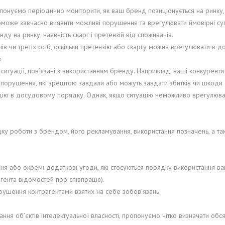
онуємо періодично моніторити, як ваш бренд позиціонується на ринку, 
поможе завчасно виявити можливі порушення та врегулювати ймовірні с
у на ринку, наявність скарг і претензій від споживачів.
ів чи третіх осіб, оскільки претензію або скаргу можна врегулювати в 
в
і ситуації, пов’язані з використанням бренду. Наприклад, ваші конкурен
і порушення, які зрештою завдали або можуть завдати збитків чи шкоди д
цію в досудовому порядку. Однак, якщо ситуацію неможливо врегулюва
ку роботи з брендом, його рекламування, використання позначень, а тако
я або окремі додаткові угоди, які стосуються порядку використання ва
агента відомостей про співпрацю).
орушення контрагентами взятих на себе зобов’язань.
ння об’єктів інтелектуальної власності, пропонуємо чітко визначати обс