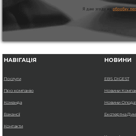
Я даю згоду на
обробку пе
НАВІГАЦІЯ
НОВИНИ
Послуги
EBS DIGEST
Про компанію
Новини Компан
Команда
Новини Опода
Вакансії
Експертна Дум
Контакти