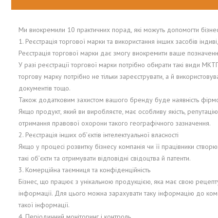
Ми виокремили 10 практичних порад, які можуть допомогти бізнес
1. Реєстрація торгової марки та використання інших засобів індиві
Реєстрація торгової марки дає змогу виокремити ваше позначення
У разі реєстрації торгової марки потрібно обирати такі види МКТП 
торгову марку потрібно не тільки зареєструвати, а й використову
документів тощо.
Також додатковим захистом вашого бренду буде наявність фірм
Якщо продукт, який ви виробляєте, має особливу якість, репутац
отримання правової охорони такого географічного зазначення.
2. Реєстрація інших об’єктів інтелектуальної власності
Якщо у процесі розвитку бізнесу компанія чи її працівники створ
такі об’єкти та отримувати відповідні свідоцтва й патенти.
3. Комерційна таємниця та конфіденційність
Бізнес, що працює з унікальною продукцією, яка має свою рецепт
інформації. Для цього можна зарахувати таку інформацію до ком
такої інформації.
4. Періодичний моніторинг і контроль