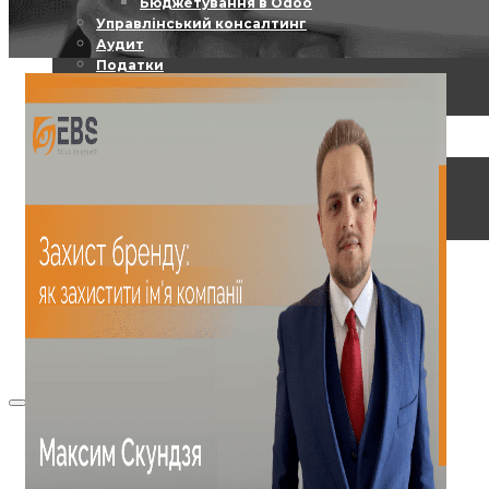
Бюджетування в Odoo
Управлінський консалтинг
Аудит
Податки
Трансфертне ціноутворення
Юридичні послуги
EBS – DIGEST
НОВИНИ
Події
Експертна думка
Новини компанії
Новини законодавства
КОНТАКТИ
UA
RU
EN