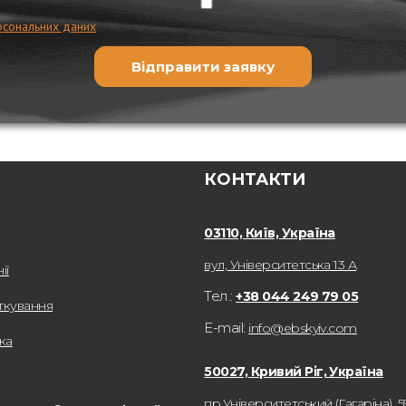
рсональних даних
КОНТАКТИ
03110, Київ, Україна
вул, Університетська 13 А
ії
Тел.:
+38 044 249 79 05
ткування
E-mail:
info@ebskyiv.com
ка
50027, Кривий Ріг, Україна
пр.Університетський (Гагаріна), 5