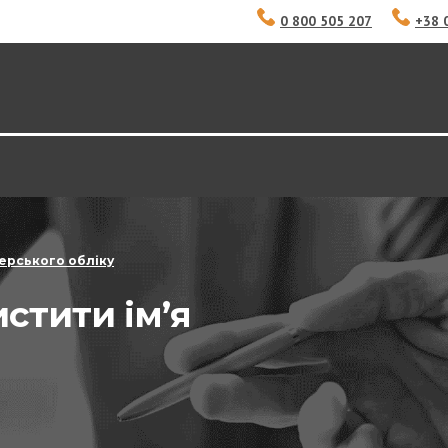
0 800 505 207
+38 
ерського обліку
истити ім’я