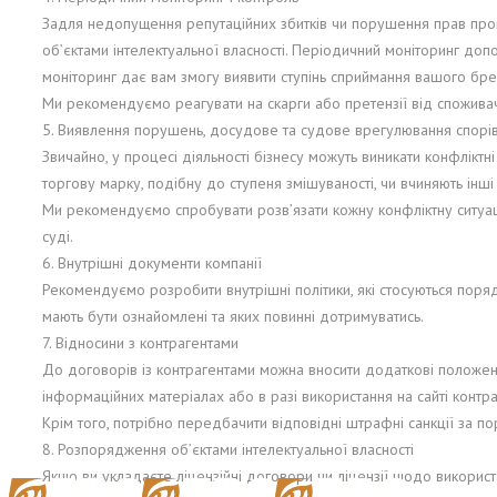
Задля недопущення репутаційних збитків чи порушення прав проп
об’єктами інтелектуальної власності. Періодичний моніторинг до
моніторинг дає вам змогу виявити ступінь сприймання вашого бренд
Ми рекомендуємо реагувати на скарги або претензії від споживач
5. Виявлення порушень, досудове та судове врегулювання спорі
Звичайно, у процесі діяльності бізнесу можуть виникати конфліктн
торгову марку, подібну до ступеня змішуваності, чи вчиняють інш
Ми рекомендуємо спробувати розв’язати кожну конфліктну ситуа
суді.
6. Внутрішні документи компанії
Рекомендуємо розробити внутрішні політики, які стосуються поряд
мають бути ознайомлені та яких повинні дотримуватись.
7. Відносини з контрагентами
До договорів із контрагентами можна вносити додаткові положенн
інформаційних матеріалах або в разі використання на сайті контр
Крім того, потрібно передбачити відповідні штрафні санкції за п
8. Розпорядження об’єктами інтелектуальної власності
Якщо ви укладаєте ліцензійні договори чи ліцензії щодо використа