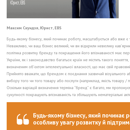
Максим Скундзя, Юрист, EBS
Будь-якому бізнесу, який починає роботу, масштабується або вже є 
Неважливо, чи ваш бізнес великий, чи ви відкрили невелику кав’ярн
політика розвитку бренду та покращення його впізнаваності має пере
України, як і законодавство багатьох країн не містить такого понятт
визначеним об’єктом інтелектуальної власності, що має свій правови
Прийнято вважати, що брендом є поєднання зазвичай візуального або
вибору того чи того товару або послуги (наприклад, якість товару / 
Оскільки варіацій визначення терміна “бренд” є багато, ми пропонуємо
сукупності покращують впізнаваність та збільшують нематеріальні акт
Будь-якому бізнесу, який починає 
особливу увагу розвитку й підтрим