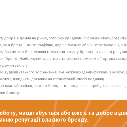
та добре відомий на ринку, потрібно приділяти особливу увагу розвитку
ю, ваш бренд – це те графічне, аудіовізуальне або інше позначення, з я
дбачати чіткі й ефективні механізми захисту бренду та ділової репутац
я, як “бренд”. Найближчим за логікою та сенсом терміном є “торгова марка
й режим захисту.
 аудіовізуального зображення, яке можливо ідентифікувати з низкою ре
послуги, швидкість доставки чи специфічний спосіб подання).
 власний варіант, за яким бренд – це поєднання атрибутів, позначень, які
иви бізнесу.
роботу, масштабується або вже є та добре відо
анню репутації власного бренду..