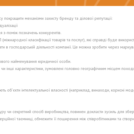
у покращити механізми захисту бренду та ділової репутації:
дуалізації
 з-поміж позначень конкурентів.
(міжнародної класифікації товарів та послуг), які справді буде використ
вати в господарській діяльності компанії. Це можна зробити через марку
ового найменування юридичної особи.
ію чи інші характеристики, зумовлені головно географічним місцем похо
юють об’єкти інтелектуальної власності (наприклад, винаходи, корисні м
уру чи секретний спосіб виробництва, повинен докласти зусиль для збер
ерційної таємниці, обмежити її поширення між співробітниками та ств