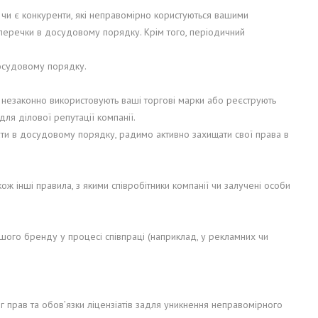
чи є конкуренти, які неправомірно користуються вашими
уперечки в досудовому порядку. Крім того, періодичний
досудовому порядку.
ти незаконно використовують ваші торгові марки або реєструють
ля ділової репутації компанії.
ти в досудовому порядку, радимо активно захищати свої права в
ж інші правила, з якими співробітники компанії чи залучені особи
шого бренду у процесі співпраці (наприклад, у рекламних чи
яг прав та обов’язки ліцензіатів задля уникнення неправомірного