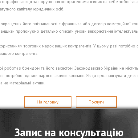
трафні санкції за порушення контрагентами взятих на себе зобов’яза
татутного капіталу юридичних осіб.
окращення його впізнаваності є франшиза або договір комерційної кон
франшизи пропонуємо детально описати умови використання інтелектуально
ористанням торгових марок ваших контрагентів. У цьому разі потрібно с
вашого контрагента.
 роботи з брендом та його захистом. Законодавство України не містить 
нії потрібно відняти вартість активів компанії. Якщо проаналізувати деся
 а не матеріальні активи.
На головну
Послуги
Запис на консультацію