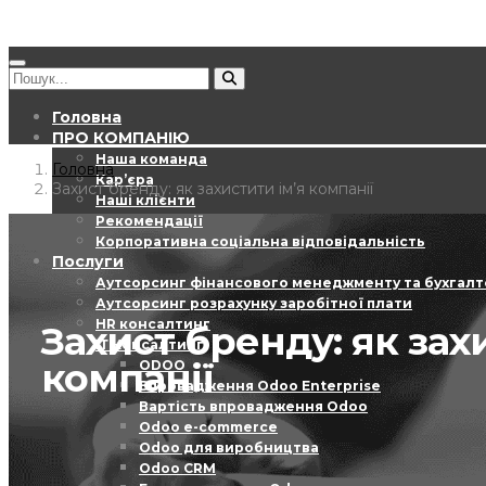
Головна
ПРО КОМПАНІЮ
Наша команда
Головна
Кар’єра
Захист бренду: як захистити ім’я компанії
Наші клієнти
Рекомендації
Корпоративна соціальна відповідальність
Послуги
Аутсорсинг фінансового менеджменту та бухгалт
Аутсорсинг розрахунку заробітної плати
HR консалтинг
Захист бренду: як зах
ІТ Консалтинг
компанії
ODOO
Впровадження Odoo Enterprise
Вартість впровадження Odoo
Odoo e-commerce
Odoo для виробництва
Odoo CRM