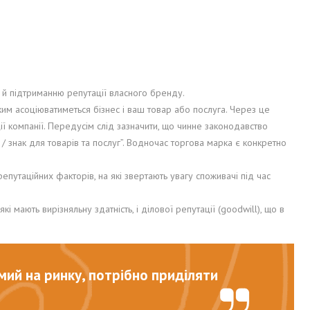
 й підтриманню репутації власного бренду.
ким асоціюватиметься бізнес і ваш товар або послуга. Через це
ії компанії. Передусім слід зазначити, що чинне законодавство
 / знак для товарів та послуг”. Водночас торгова марка є конкретно
путаційних факторів, на які звертають увагу споживачі під час
 мають вирізняльну здатність, і ділової репутації (goodwill), що в
мий на ринку, потрібно приділяти