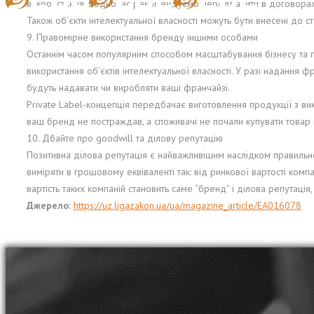
використання. Водночас рекомендуємо передбачити в договорах ш
Також об’єкти інтелектуальної власності можуть бути внесені до с
9. Правомірне використання бренду іншими особами
Останнім часом популярним способом масштабування бізнесу та п
використання об’єктів інтелектуальної власності. У разі надання 
будуть надавати чи виробляти ваші франчайзі.
Private Label-концепція передбачає виготовлення продукції з вик
ваш бренд не постраждав, а споживачі не почали купувати товар 
10. Дбайте про goodwill та ділову репутацію
Позитивна ділова репутація є найважливішим наслідком правильної
виміряти в грошовому еквіваленті так: від ринкової вартості компа
вартість таких компаній становить саме “бренд” і ділова репутація,
Джерело:
https://uz.ligazakon.ua/ua/magazine_article/EA016078