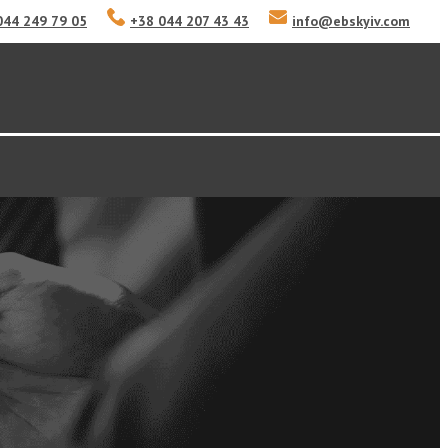
044 249 79 05
+38 044 207 43 43
info
@
ebskyiv.com