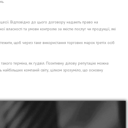
нь.
цесії. Відповідно до цього договору надають право на
ї власності та умови контролю за якістю послуг чи продукції, які
тежити, щоб через таке використання торгових марок третіх осіб
такого терміна, як гудвіл. Позитивну ділову репутацію можна
ть найбільших компаній світу, цілком зрозуміло, що основну