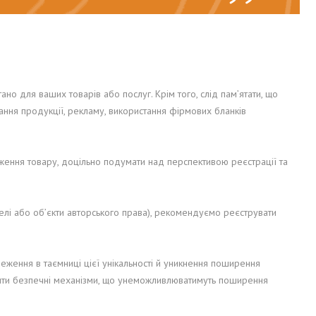
ано для ваших товарів або послуг. Крім того, слід пам’ятати, що
вання продукції, рекламу, використання фірмових бланків
дження товару, доцільно подумати над перспективою реєстрації та
оделі або об’єкти авторського права), рекомендуємо реєструвати
еження в таємниці цієї унікальності й уникнення поширення
орити безпечні механізми, що унеможливлюватимуть поширення