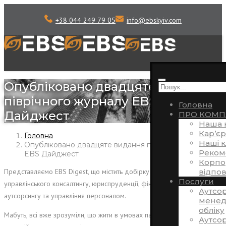
+38 044 249 79 05
info
@
ebskyiv.com
Опубліковано двадцяте видання
піврічного журналу EBS
Головна
Дайджест
ПРО КОМП
Наша 
Кар’єр
Головна
Наші к
Опубліковано двадцяте видання піврічного журналу
Реком
EBS Дайджест
Корпо
відпов
Представляємо EBS Digest, що містить добірку статей в рамках
Послуги
управлінського консалтингу, юриспруденції, фінансів, бухгалтерського
Аутсо
аутсорсингу та управління персоналом.
менед
обліку
Мабуть, всі вже зрозуміли, що жити в умовах пандемії, невизначених
Аутсор