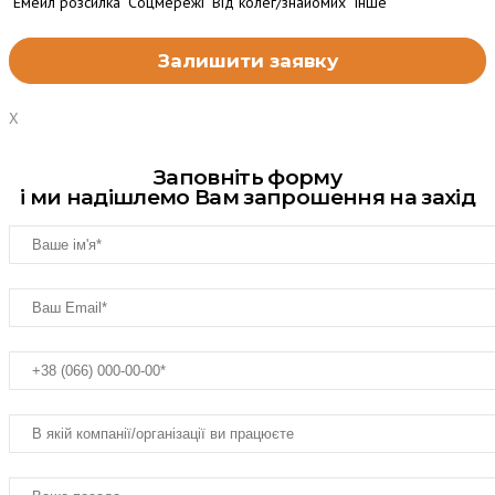
Емейл розсилка
Соцмережі
Від колег/знайомих
Інше
X
Заповніть форму
і ми надішлемо Вам запрошення на захід