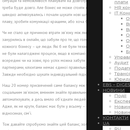
ситуацій та неможливості планувати на довготривалий час, нам ще
плати
HR ко
треба буде довго. Але бізнес не може стояти на місці. Компанії дуже
ІТ Кон
швидко активізувались і почали шукати нові шляхи втриматися на
O
плаву, зробити комунікації кращими, або хоча б взагалі можливими.
В
В
Чи не стало це причиною втрати зв’язку між людьми? Всі настільки
O
занурились в онлайн, що забули про те, що головна складова чи не
O
O
кожного бізнесу – це люди. Які б не були технології, як би правильно
Б
не були налагоджені процеси, якщо в компанії є проблеми з людьми:
Управ
всередині чи на зовні, про успіх можна забути. З персоналом,
Аудит
партнерами, клієнтами немає єдиної правильної схеми комунікацій.
Подат
Транс
Завжди необхідно шукати індивідуальний підхід до кожного.
Юриди
EBS – DIGE
Наш 20 номер присвячений саме балансу між технологіями та
НОВИНИ
соціальним зв’язком, вмінням знайти правильний підхід, вчасно
Події
автоматизувати, а десь вміло об’єднати людей задля спільної мети.
Експе
Адже, як не крути, баланс має бути у всьому – бізнесі, природі,
Новин
Новин
відносинах, сім’ї.
КОНТАКТИ
UA
Тож давайте спробуємо знайти цей баланс, золоту середину
RU