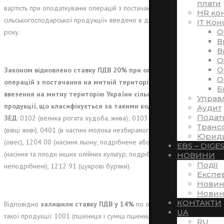
плати
вартість при оподаткуванні операцій з постачання окремих видів
HR ко
сільськогосподарської продукції» введено в дію з 01 серпня 2021
ІТ Кон
O
року.
В
В
O
O
Законом відновлено ставку ПДВ 20% при оподаткуванні
O
операцій з постачання на митній території України та
Б
ввезення на митну територію України сільськогосподарської
Управ
продукції, що класифікується за такими кодами згідно з УКТ
Аудит
Подат
ЗЕД
: 0102 (велика рогата худоба, жива); 0103 (свині, живі), 0104 10
Транс
(вівці живі), 0401 (в частині молока незбираного), 1002 (жито), 1004
Юриди
(овес), 1204 00 (насіння льону, подрiбнене або неподрiбнене), 1207
EBS – DIGE
(насіння та плоди інших олійних культур, подрiбненi або
НОВИНИ
Події
неподрiбненi), 1212 91 (цукрові буряки).
Експе
Новин
Новин
КОНТАКТИ
Відповідно
залишили ставку ПДВ у 14%
по операціях з постачання
UA
такої продукції: 1001 (пшениця і суміш пшениці та жита (меслин),
RU