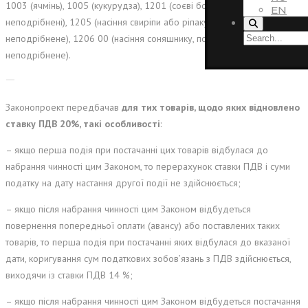
1003 (ячмінь), 1005 (кукурудза), 1201 (соєві боби, подрiбненi або
EN
неподрiбненi), 1205 (насіння свиріпи або ріпаку, подрiбнене або
неподрiбнене), 1206 00 (насіння соняшнику, подрiбнене або
неподрiбнене).
Законопроект передбачав
для тих товарів, щодо яких відновлено
ставку ПДВ 20%, такі особливості
:
– якщо перша подія при постачанні цих товарів відбулася до
набрання чинності цим Законом, то перерахунок ставки ПДВ і суми
податку на дату настання другої події не здійснюється;
– якщо після набрання чинності цим Законом відбудеться
повернення попередньої оплати (авансу) або поставлених таких
товарів, то перша подія при постачанні яких відбулася до вказаної
дати, коригування сум податкових зобов’язань з ПДВ здійснюється,
виходячи із ставки ПДВ 14 %;
– якщо після набрання чинності цим Законом відбудеться постачання