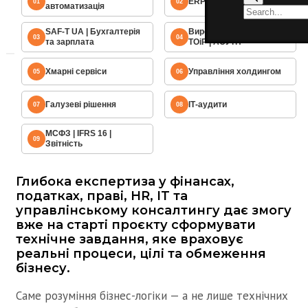
ERP: Odoo
01
02
автоматизація
SAF-T UA | Бухгалтерія
Виробництво | MES |
03
04
та зарплата
ТОіР | АСУТП
Хмарні сервіси
Управління холдингом
05
06
Галузеві рішення
ІТ-аудити
07
08
МСФЗ | IFRS 16 |
09
Звітність
Глибока експертиза у фінансах,
податках, праві, HR, IT та
управлінському консалтингу дає змогу
вже на старті проєкту сформувати
технічне завдання, яке враховує
реальні процеси, цілі та обмеження
бізнесу.
Саме розуміння бізнес-логіки — а не лише технічних