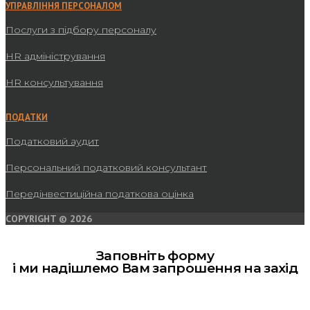
УПРАВЛІННЯ ПЕРСОНАЛОМ
Послуги з підбору персоналу
HR адміністрування
HR консультування
ПОДАТКИ
Податковий аудит
Персональний податковий консультант
Передінвестиційна податкова оцінка
COPYRIGHT © 2026
Заповніть форму
і ми надішлемо Вам запрошення на захід