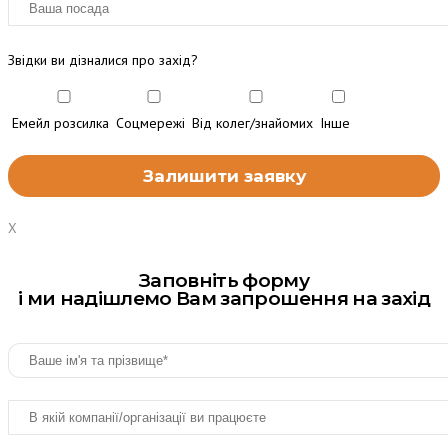
Звідки ви дізналися про захід?
Емейл розсилка
Соцмережі
Від колег/знайомих
Інше
X
Заповніть форму
і ми надішлемо Вам запрошення на захід