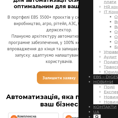
для автоматизації бізнесу буде
плати
оптимальним для вашої задачі
HR ко
ІТ Кон
В портфелі EBS 3500+ проєктів у складних галузях:
O
В
виробництво, агро, рітейл, АЗС, будівництво,
В
держсектор.
O
Плануємо архітектуру автоматизації, обираємо
O
O
програмне забезпечення, у 100% кейсів доводимо
Б
впровадження до кінця та залишаємося поруч після
Управ
запуску: адаптуємо налаштування, навчаємо
Аудит
користувачів.
Подат
Транс
Юриди
EBS – DIGE
Залишити заявку
НОВИНИ
Події
Експе
Автоматизація, яка працює на
Новин
Новин
ваш бізнес
КОНТАКТИ
UA
Комплексна