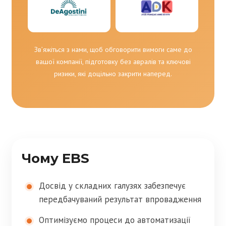
Зв’яжіться з нами, щоб обговорити вимоги саме до
вашої компанії, підготовку без авралів та ключові
ризики, які доцільно закрити наперед.
Чому EBS
Досвід у складних галузях забезпечує
передбачуваний результат впровадження
Оптимізуємо процеси до автоматизації